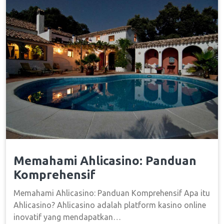
Memahami Ahlicasino: Panduan
Komprehensif
Memahami Ahlicasino: Panduan Komprehensif Apa itu
Ahlicasino? Ahlicasino adalah platform kasino online
inovatif yang mendapatkan…