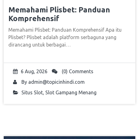
Memahami Plisbet: Panduan
Komprehensif
Memahami Plisbet: Panduan Komprehensif Apa itu
Plisbet? Plisbet adalah platform serbaguna yang
dirancang untuk berbagai…
6 Aug, 2026
(0) Comments
By
admin@topicinhindi.com
Situs Slot
,
Slot Gampang Menang