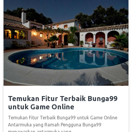
Temukan Fitur Terbaik Bunga99
untuk Game Online
Temukan Fitur Terbaik Bunga99 untuk Game Online
Antarmuka yang Ramah Pengguna Bunga99
menawarkan antarmuka yang…