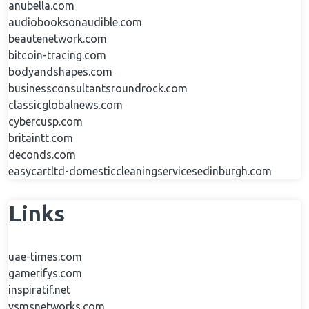
anubella.com
audiobooksonaudible.com
beautenetwork.com
bitcoin-tracing.com
bodyandshapes.com
businessconsultantsroundrock.com
classicglobalnews.com
cybercusp.com
britaintt.com
deconds.com
easycartltd-domesticcleaningservicesedinburgh.com
Links
uae-times.com
gamerifys.com
inspiratif.net
vsmsnetworks.com