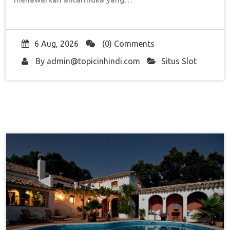
6 Aug, 2026
(0) Comments
By
admin@topicinhindi.com
Situs Slot