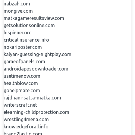
nabzah.com
mongive.com
matkagameresultsview.com
getsolutionsonline.com
hispinner.org
criticalinsurance.info
nokariposter.com
kalyan-guessing-nightplay.com
gameofpanels.com
androidappsdownloader.com
usetimenow.com
healthblow.com
gohelpmate.com
rajdhani-satta-matka.com
writerscraft.net
elearning-childprotection.com
wrestling4mena.com
knowledgeforall.info
brand2lastio.com