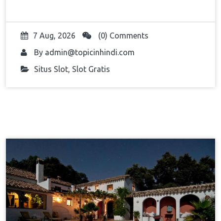
7 Aug, 2026
(0) Comments
By
admin@topicinhindi.com
Situs Slot
,
Slot Gratis