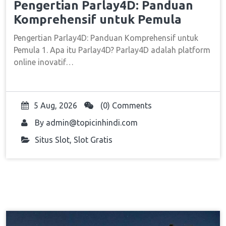
Pengertian Parlay4D: Panduan
Komprehensif untuk Pemula
Pengertian Parlay4D: Panduan Komprehensif untuk
Pemula 1. Apa itu Parlay4D? Parlay4D adalah platform
online inovatif…
5 Aug, 2026
(0) Comments
By
admin@topicinhindi.com
Situs Slot
,
Slot Gratis