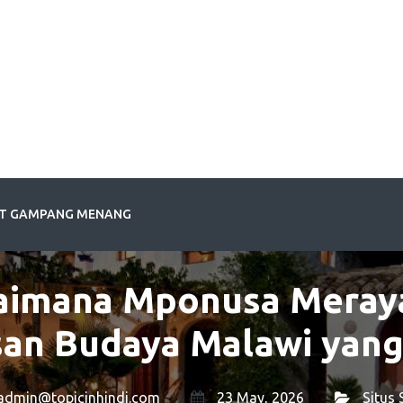
T GAMPANG MENANG
aimana Mponusa Meray
san Budaya Malawi yang
admin@topicinhindi.com
23 May, 2026
Situs 