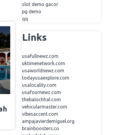
slot demo gacor
pg demo
qq
Links
usafullnewz.com
uktimenetwork.com
usaworldnewz.com
todayusaexplore.com
usalocality.com
usafournewz.com
thebalochhal.com
vehicularmaster.com
ah
vibesaccent.com
ampajavierdemiguel.org
brainboosters.co