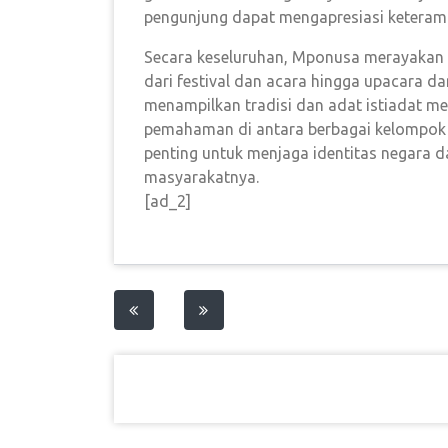
pengunjung dapat mengapresiasi keteram
Secara keseluruhan, Mponusa merayakan 
dari festival dan acara hingga upacara da
menampilkan tradisi dan adat istiadat me
pemahaman di antara berbagai kelompok e
penting untuk menjaga identitas negara 
masyarakatnya.
[ad_2]
Post
navigation