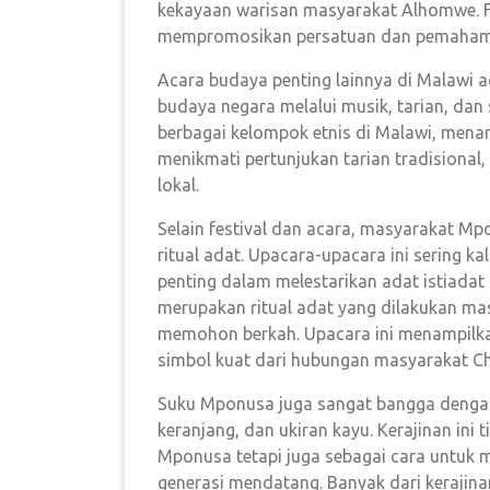
kekayaan warisan masyarakat Alhomwe. Fes
mempromosikan persatuan dan pemahaman 
Acara budaya penting lainnya di Malawi 
budaya negara melalui musik, tarian, dan 
berbagai kelompok etnis di Malawi, mena
menikmati pertunjukan tarian tradisional,
lokal.
Selain festival dan acara, masyarakat M
ritual adat. Upacara-upacara ini sering k
penting dalam melestarikan adat istiada
merupakan ritual adat yang dilakukan ma
memohon berkah. Upacara ini menampilka
simbol kuat dari hubungan masyarakat C
Suku Mponusa juga sangat bangga dengan k
keranjang, dan ukiran kayu. Kerajinan ini
Mponusa tetapi juga sebagai cara untuk
generasi mendatang. Banyak dari kerajinan