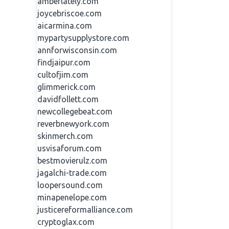
amberlately.com
joycebriscoe.com
aicarmina.com
mypartysupplystore.com
annforwisconsin.com
findjaipur.com
cultofjim.com
glimmerick.com
davidfollett.com
newcollegebeat.com
reverbnewyork.com
skinmerch.com
usvisaforum.com
bestmovierulz.com
jagalchi-trade.com
loopersound.com
minapenelope.com
justicereformalliance.com
cryptoglax.com