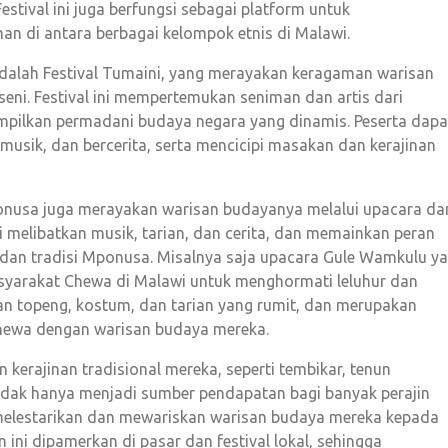
tival ini juga berfungsi sebagai platform untuk
di antara berbagai kelompok etnis di Malawi.
adalah Festival Tumaini, yang merayakan keragaman warisan
seni. Festival ini mempertemukan seniman dan artis dari
mpilkan permadani budaya negara yang dinamis. Peserta dapa
 musik, dan bercerita, serta mencicipi masakan dan kerajinan
ponusa juga merayakan warisan budayanya melalui upacara da
ali melibatkan musik, tarian, dan cerita, dan memainkan peran
t dan tradisi Mponusa. Misalnya saja upacara Gule Wamkulu y
syarakat Chewa di Malawi untuk menghormati leluhur dan
n topeng, kostum, dan tarian yang rumit, dan merupakan
hewa dengan warisan budaya mereka.
erajinan tradisional mereka, seperti tembikar, tenun
 tidak hanya menjadi sumber pendapatan bagi banyak perajin
 melestarikan dan mewariskan warisan budaya mereka kepada
 ini dipamerkan di pasar dan festival lokal, sehingga