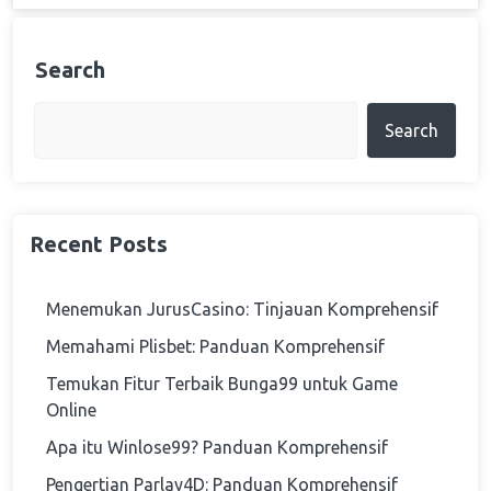
Search
Search
Recent Posts
Menemukan JurusCasino: Tinjauan Komprehensif
Memahami Plisbet: Panduan Komprehensif
Temukan Fitur Terbaik Bunga99 untuk Game
Online
Apa itu Winlose99? Panduan Komprehensif
Pengertian Parlay4D: Panduan Komprehensif