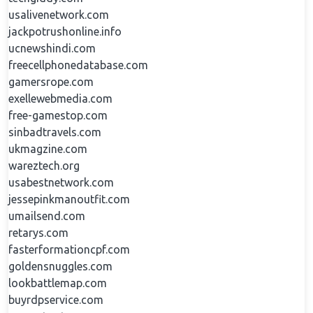
usalivenetwork.com
jackpotrushonline.info
ucnewshindi.com
freecellphonedatabase.com
gamersrope.com
exellewebmedia.com
free-gamestop.com
sinbadtravels.com
ukmagzine.com
wareztech.org
usabestnetwork.com
jessepinkmanoutfit.com
umailsend.com
retarys.com
fasterformationcpf.com
goldensnuggles.com
lookbattlemap.com
buyrdpservice.com