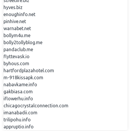
streetlife.biz
hyves.biz
enoughinfo.net
pinhive.net
warnabet.net
bollym4u.me
bolly2tollyblog.me
pandaclub.me
flyttevask.io
byhous.com
hartfordplazahotel.com
m-918kissapk.com
nabavkame.info
gakbiasa.com
iflowerhu.info
chicagocrystalconnection.com
imanabadii.com
trilipohu.info
appruptio.info