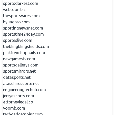
sportsdarkest.com
webtoon.biz
thesportswires.com
hyungpro.com
sportingnewsnet.com
sportstime24day.com
sporteslive.com
theblingblingshields.com
pinkfrenchtipnails.com
newgamestv.com
sportsgallerys.com
sportsmirrors.net
datasports.net
atasehirescortu.net
engineeringtechub.com
jerryescorts.com
attorneylegal.co
voomb.com
techgadgetpoint.com