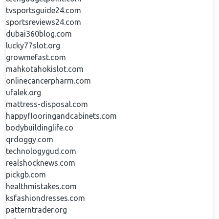
tvsportsguide24.com
sportsreviews24.com
dubai360blog.com
lucky77slot.org
growmefast.com
mahkotahokislot.com
onlinecancerpharm.com
ufalek.org
mattress-disposal.com
happyflooringandcabinets.com
bodybuildinglife.co
qrdoggy.com
technologygud.com
realshocknews.com
pickgb.com
healthmistakes.com
ksfashiondresses.com
patterntrader.org