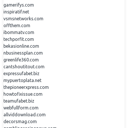
gamerifys.com
inspiratif.net
vsmsnetworks.com
offthem.com
ibommatv.com
techporfit.com
bekasionline.com
nbusinessplan.com
greenlife360.com
cantshoutitout.com
expressufabet.biz
mypuertoplata.net
thepioneerxpress.com
howtofixissue.com
teamufabet.biz
webfullform.com
allviddownload.com
decorsmag.com