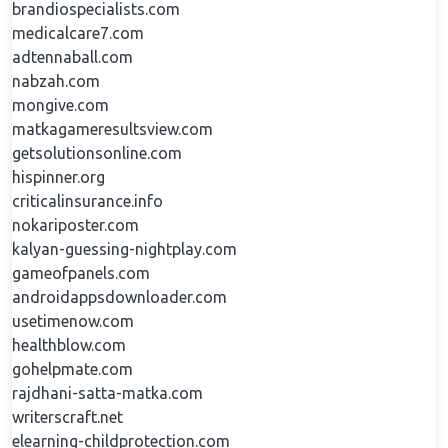
brandiospecialists.com
medicalcare7.com
adtennaball.com
nabzah.com
mongive.com
matkagameresultsview.com
getsolutionsonline.com
hispinner.org
criticalinsurance.info
nokariposter.com
kalyan-guessing-nightplay.com
gameofpanels.com
androidappsdownloader.com
usetimenow.com
healthblow.com
gohelpmate.com
rajdhani-satta-matka.com
writerscraft.net
elearning-childprotection.com