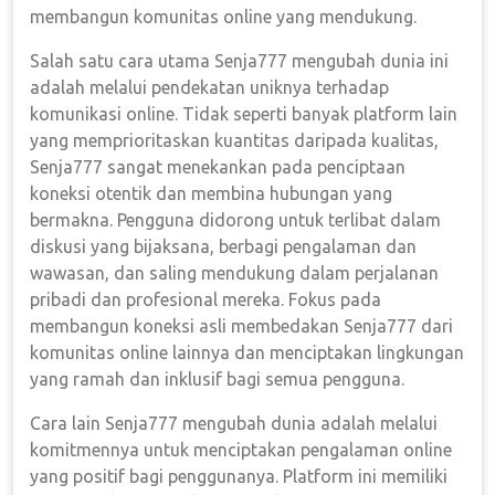
membangun komunitas online yang mendukung.
Salah satu cara utama Senja777 mengubah dunia ini
adalah melalui pendekatan uniknya terhadap
komunikasi online. Tidak seperti banyak platform lain
yang memprioritaskan kuantitas daripada kualitas,
Senja777 sangat menekankan pada penciptaan
koneksi otentik dan membina hubungan yang
bermakna. Pengguna didorong untuk terlibat dalam
diskusi yang bijaksana, berbagi pengalaman dan
wawasan, dan saling mendukung dalam perjalanan
pribadi dan profesional mereka. Fokus pada
membangun koneksi asli membedakan Senja777 dari
komunitas online lainnya dan menciptakan lingkungan
yang ramah dan inklusif bagi semua pengguna.
Cara lain Senja777 mengubah dunia adalah melalui
komitmennya untuk menciptakan pengalaman online
yang positif bagi penggunanya. Platform ini memiliki