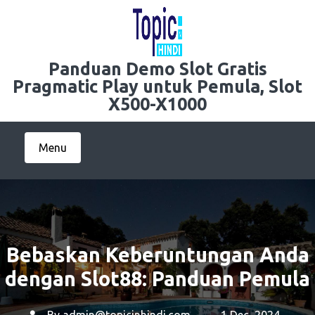
Skip
to
content
Panduan Demo Slot Gratis
Pragmatic Play untuk Pemula, Slot
X500-X1000
Menu
Bebaskan Keberuntungan Anda
dengan Slot88: Panduan Pemula