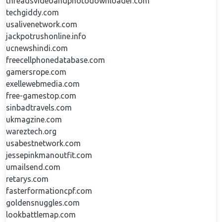
threadsvideoandphotodownloader.com
techgiddy.com
usalivenetwork.com
jackpotrushonline.info
ucnewshindi.com
freecellphonedatabase.com
gamersrope.com
exellewebmedia.com
free-gamestop.com
sinbadtravels.com
ukmagzine.com
wareztech.org
usabestnetwork.com
jessepinkmanoutfit.com
umailsend.com
retarys.com
fasterformationcpf.com
goldensnuggles.com
lookbattlemap.com