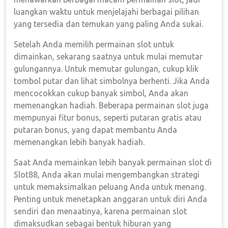
luangkan waktu untuk menjelajahi berbagai pilihan
yang tersedia dan temukan yang paling Anda sukai.
Setelah Anda memilih permainan slot untuk
dimainkan, sekarang saatnya untuk mulai memutar
gulungannya. Untuk memutar gulungan, cukup klik
tombol putar dan lihat simbolnya berhenti. Jika Anda
mencocokkan cukup banyak simbol, Anda akan
memenangkan hadiah. Beberapa permainan slot juga
mempunyai fitur bonus, seperti putaran gratis atau
putaran bonus, yang dapat membantu Anda
memenangkan lebih banyak hadiah.
Saat Anda memainkan lebih banyak permainan slot di
Slot88, Anda akan mulai mengembangkan strategi
untuk memaksimalkan peluang Anda untuk menang.
Penting untuk menetapkan anggaran untuk diri Anda
sendiri dan menaatinya, karena permainan slot
dimaksudkan sebagai bentuk hiburan yang