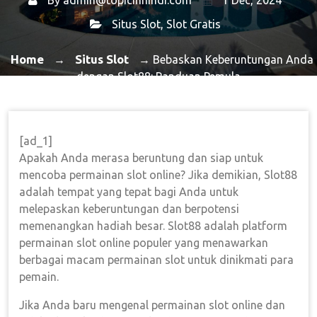
By
admin@topicinhindi.com
1 Dec, 2024
Situs Slot
,
Slot Gratis
Home
Situs Slot
→
→ Bebaskan Keberuntungan Anda
dengan Slot88: Panduan Pemula
[ad_1]
Apakah Anda merasa beruntung dan siap untuk
mencoba permainan slot online? Jika demikian, Slot88
adalah tempat yang tepat bagi Anda untuk
melepaskan keberuntungan dan berpotensi
memenangkan hadiah besar. Slot88 adalah platform
permainan slot online populer yang menawarkan
berbagai macam permainan slot untuk dinikmati para
pemain.
Jika Anda baru mengenal permainan slot online dan