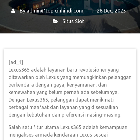
By
admin@topicinhindi.com
28 Dec, 2025
Situs Slot
Home
Situs Slot
→
→ Bebaskan kekuatan Lexus365
dan kendarai dengan penuh gaya
[ad_1]
Lexus365 adalah layanan baru revolusioner yang
ditawarkan oleh Lexus yang memungkinkan pelanggan
berkendara dengan gaya, kenyamanan, dan
kemewahan yang belum pernah ada sebelumnya.
Dengan Lexus365, pelanggan dapat menikmati
berbagai manfaat dan layanan yang disesuaikan
dengan kebutuhan dan preferensi masing-masing.
Salah satu fitur utama Lexus365 adalah kemampuan
mengakses armada kendaraan Lexus sesuai