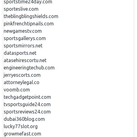
sportstime24day.com
sporteslive.com
theblingblingshields.com
pinkfrenchtipnails.com
newgamestv.com
sportsgallerys.com
sportsmirrors.net
datasports.net
atasehirescortu.net
engineeringtechub.com
jerryescorts.com
attorneylegal.co
voomb.com
techgadgetpoint.com
tvsportsguide24.com
sportsreviews24.com
dubai360blog.com
lucky77slot.org
growmefast.com