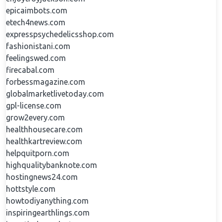
epicaimbots.com
etech4news.com
expresspsychedelicsshop.com
fashionistani.com
feelingswed.com
firecabal.com
forbessmagazine.com
globalmarketlivetoday.com
gpl-license.com
grow2every.com
healthhousecare.com
healthkartreview.com
helpquitporn.com
highqualitybanknote.com
hostingnews24.com
hottstyle.com
howtodiyanything.com
inspiringearthlings.com