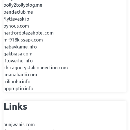
bolly2tollyblog.me
pandaclub.me
flyttevask.io
byhous.com
hartfordplazahotel.com
m-918kissapk.com
nabavkame.info
gakbiasa.com
iflowerhu.info
chicagocrystalconnection.com
imanabadii.com
trilipohu.info
appruptio.info
Links
punjwanis.com