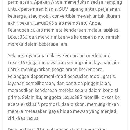
permintaan. Apakah Anda memerlukan sedan ramping
untuk pertemuan bisnis, SUV lapang untuk perjalanan
keluarga, atau mobil convertible mewah untuk liburan
akhir pekan, Lexus365 siap membantu Anda.
Pelanggan cukup meminta kendaraan melalui aplikasi
Lexus365 dan mengirimkannya ke depan pintu rumah
mereka dalam beberapa jam.
Selain kenyamanan akses kendaraan on-demand,
Lexus365 juga menawarkan serangkaian layanan lain
untuk meningkatkan pengalaman berkendara.
Pelanggan dapat menikmati pencucian mobil gratis,
layanan pemeliharaan, dan bantuan pinggir jalan,
memastikan kendaraan mereka selalu dalam kondisi
prima. Selain itu, anggota Lexus365 memiliki akses ke
acara eksklusif, promosi, dan diskon, memungkinkan
mereka merasakan gaya hidup mewah yang menjadi
ciri khas Lexus.
Dengan Lexus365, pelanggan dapat merasakan