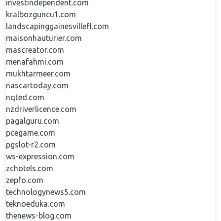
investindependent.com
kralbozguncu1.com
landscapinggainesvillefl.com
maisonhauturier.com
mascreator.com
menafahmi.com
mukhtarmeer.com
nascartoday.com
nqted.com
nzdriverlicence.com
pagalguru.com
pcegame.com
pgslot-r2.com
ws-expression.com
zchotels.com
zepfo.com
technologynews5.com
teknoeduka.com
thenews-blog.com