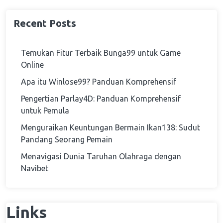
Recent Posts
Temukan Fitur Terbaik Bunga99 untuk Game
Online
Apa itu Winlose99? Panduan Komprehensif
Pengertian Parlay4D: Panduan Komprehensif
untuk Pemula
Menguraikan Keuntungan Bermain Ikan138: Sudut
Pandang Seorang Pemain
Menavigasi Dunia Taruhan Olahraga dengan
Navibet
Links