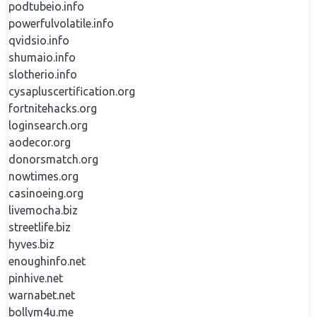
podtubeio.info
powerfulvolatile.info
qvidsio.info
shumaio.info
slotherio.info
cysapluscertification.org
fortnitehacks.org
loginsearch.org
aodecor.org
donorsmatch.org
nowtimes.org
casinoeing.org
livemocha.biz
streetlife.biz
hyves.biz
enoughinfo.net
pinhive.net
warnabet.net
bollym4u.me