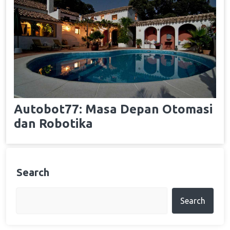
Autobot77: Masa Depan Otomasi
dan Robotika
Search
Search