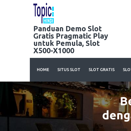
Skip
to
content
Panduan Demo Slot
Gratis Pragmatic Play
untuk Pemula, Slot
X500-X1000
HOME
SITUS SLOT
SLOT GRATIS
SLO
B
deng