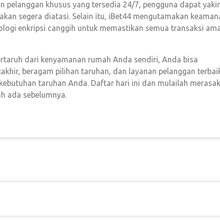
 pelanggan khusus yang tersedia 24/7, pengguna dapat yaki
kan segera diatasi. Selain itu, iBet44 mengutamakan keaman
ologi enkripsi canggih untuk memastikan semua transaksi am
bertaruh dari kenyamanan rumah Anda sendiri, Anda bisa
khir, beragam pilihan taruhan, dan layanan pelanggan terbai
kebutuhan taruhan Anda. Daftar hari ini dan mulailah merasa
ah ada sebelumnya.