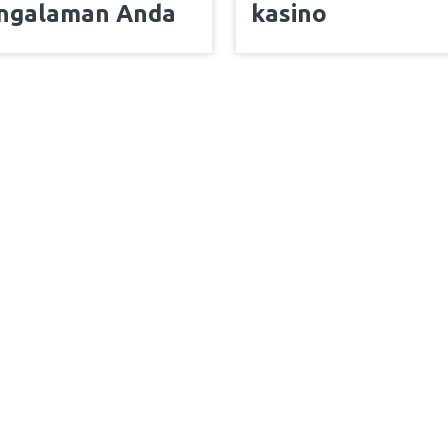
ngalaman Anda
kasino