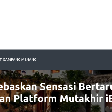
T GAMPANG MENANG
ebaskan Sensasi Bertar
an Platform Mutakhir i