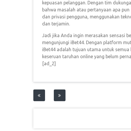
kepuasan pelanggan. Dengan tim dukungan
bahwa masalah atau pertanyaan apa pun a
dan privasi pengguna, menggunakan tekn
dan terjamin.
Jadi jika Anda ingin merasakan sensasi 
mengunjungi iBet44. Dengan platform muta
iBet44 adalah tujuan utama untuk semua 
keseruan taruhan online yang belum pern
[ad_2]
Post
navigation