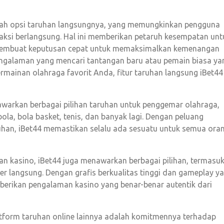
dalah opsi taruhan langsungnya, yang memungkinkan pengguna
aksi berlangsung. Hal ini memberikan petaruh kesempatan unt
embuat keputusan cepat untuk memaksimalkan kemenangan
engalaman yang mencari tantangan baru atau pemain biasa ya
ainan olahraga favorit Anda, fitur taruhan langsung iBet44
awarkan berbagai pilihan taruhan untuk penggemar olahraga,
ola, bola basket, tenis, dan banyak lagi. Dengan peluang
uhan, iBet44 memastikan selalu ada sesuatu untuk semua oran
an kasino, iBet44 juga menawarkan berbagai pilihan, termasu
er langsung. Dengan grafis berkualitas tinggi dan gameplay y
erikan pengalaman kasino yang benar-benar autentik dari
form taruhan online lainnya adalah komitmennya terhadap