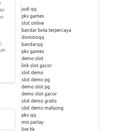
n
judi qq
an
pkv games
an
slot online
bandar bola terpercaya
dominoqq
k,
bandarqq
kan
pkv games
demo slot
link slot gacor
slot demo
slot demo pg
demo slot pg
demo slot gacor
slot demo gratis
slot demo mahjong
pkv qq
mix parlay
live hk