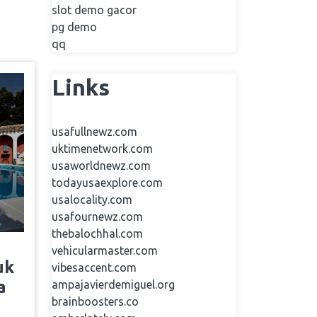
slot demo gacor
pg demo
qq
Links
usafullnewz.com
uktimenetwork.com
usaworldnewz.com
todayusaexplore.com
usalocality.com
usafournewz.com
thebalochhal.com
vehicularmaster.com
uk
vibesaccent.com
a
ampajavierdemiguel.org
brainboosters.co