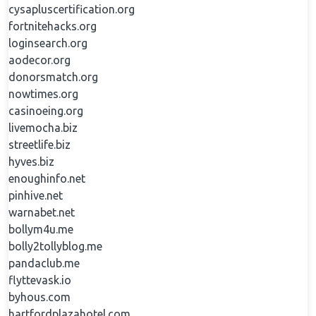
cysapluscertification.org
fortnitehacks.org
loginsearch.org
aodecor.org
donorsmatch.org
nowtimes.org
casinoeing.org
livemocha.biz
streetlife.biz
hyves.biz
enoughinfo.net
pinhive.net
warnabet.net
bollym4u.me
bolly2tollyblog.me
pandaclub.me
flyttevask.io
byhous.com
hartfordplazahotel.com