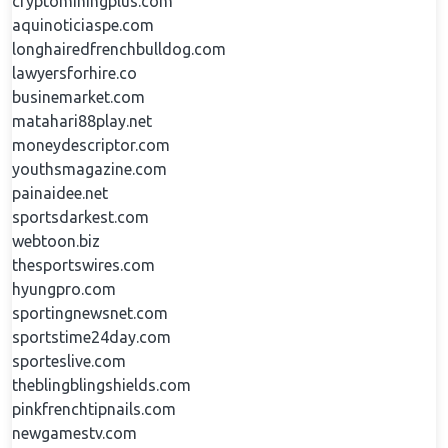
cryptominingplus.com
aquinoticiaspe.com
longhairedfrenchbulldog.com
lawyersforhire.co
businemarket.com
matahari88play.net
moneydescriptor.com
youthsmagazine.com
painaidee.net
sportsdarkest.com
webtoon.biz
thesportswires.com
hyungpro.com
sportingnewsnet.com
sportstime24day.com
sporteslive.com
theblingblingshields.com
pinkfrenchtipnails.com
newgamestv.com