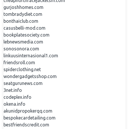
cheapnorthfacejacketsm.com
gurjoshhomes.com
tombradydiet.com
bonthaiclub.com
casusbelli-mod.com
bookplatesociety.com
lebnewsmedia.com
sonosonora.com
linkuusinternasional1.com
friendsroll.com
spiderclothing.net
wondergadgetsshop.com
seatgurunews.com
3net.info
codeplex.info
okena.info
akunidpropokerqq.com
bespokecardetailing.com
bestfriendscredit.com