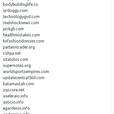
bodybuildinglife.co
qrdoggy.com
technologygud.com
realshocknews.com
pickgb.com
healthmistakes.com
ksfashiondresses.com
patterntrader.org
cnhpa.net
sitalotus.com
supernotes.org
worldsportsempires.com
updatecentral360.com
katamastah.com
zqscore.net
aseleraio.info
asticio.info
egardenio.info