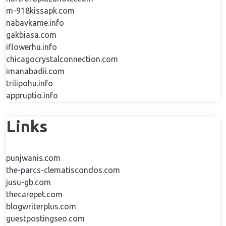
m-918kissapk.com
nabavkame.info
gakbiasa.com
iflowerhu.info
chicagocrystalconnection.com
imanabadii.com
trilipohu.info
appruptio.info
Links
punjwanis.com
the-parcs-clematiscondos.com
jusu-gb.com
thecarepet.com
blogwriterplus.com
guestpostingseo.com