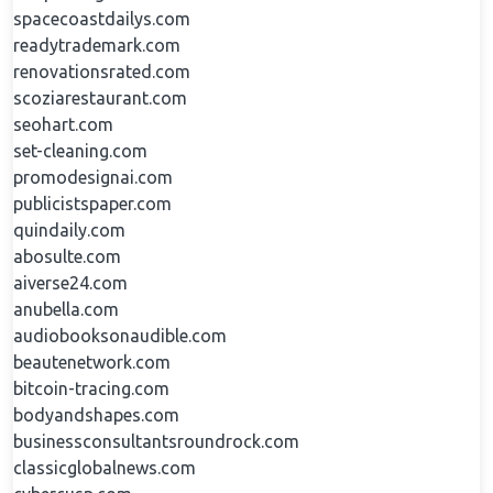
spacecoastdailys.com
readytrademark.com
renovationsrated.com
scoziarestaurant.com
seohart.com
set-cleaning.com
promodesignai.com
publicistspaper.com
quindaily.com
abosulte.com
aiverse24.com
anubella.com
audiobooksonaudible.com
beautenetwork.com
bitcoin-tracing.com
bodyandshapes.com
businessconsultantsroundrock.com
classicglobalnews.com