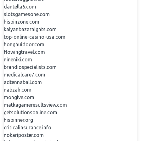
dantella6.com
slotsgamesone.com
hispinzone.com
kalyanbazarnights.com
top-online-casino-usa.com
honghuidoor.com
flowingtravel.com
nineniki.com
brandiospecialists.com
medicalcare7.com
adtennaball.com
nabzah.com
mongive.com
matkagameresultsview.com
getsolutionsonline.com
hispinner.org
criticalinsurance.info
nokariposter.com