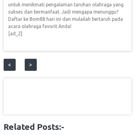
untuk menikmati pengalaman taruhan olahraga yang
sukses dan bermanfaat. Jadi mengapa menunggu?
Daftar ke Bom88 hari ini dan mulailah bertaruh pada
acara olahraga favorit Anda!
[ad_2]
Post
navigation
Related Posts:-