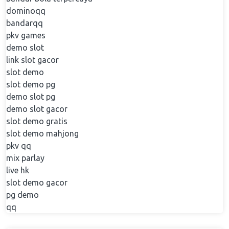
dominoqq
bandarqq
pkv games
demo slot
link slot gacor
slot demo
slot demo pg
demo slot pg
demo slot gacor
slot demo gratis
slot demo mahjong
pkv qq
mix parlay
live hk
slot demo gacor
pg demo
qq