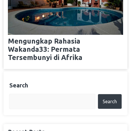
Mengungkap Rahasia
Wakanda33: Permata
Tersembunyi di Afrika
Search
Search