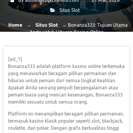
By
admin@topicinhindi.com
21 Mar, 2026
Situs Slot
Home
Situs Slot
→
→ Bonanza333: Tujuan Utama
Anda untuk Hiburan Kasino Online
[ad_1]
Bonanza333 adalah platform kasino online terkemuka
yang menawarkan beragam pilihan permainan dan
hiburan untuk pemain dari semua tingkat keahlian.
Apakah Anda seorang penjudi berpengalaman atau
pemain biasa yang mencari kesenangan, Bonanza333
memiliki sesuatu untuk semua orang.
Platform ini menampilkan beragam pilihan permainan,
termasuk kasino klasik populer seperti slot, blackjack,
roulette, dan poker. Dengan grafis berkualitas tinggi