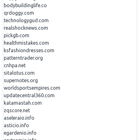
bodybuildinglife.co
qrdoggy.com
technologygud.com
realshocknews.com
pickgb.com
healthmistakes.com
ksfashiondresses.com
patterntrader.org
cnhpa.net
sitalotus.com
supernotes.org
worldsportsempires.com
updatecentral360.com
katamastah.com
zqscore.net
aseleraio.info
asticio.info
egardenio.info