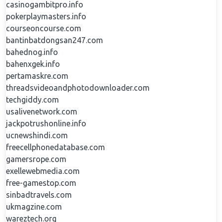
casinogambitpro.info
pokerplaymasters.info
courseoncourse.com
bantinbatdongsan247.com
bahednog.info
bahenxgek.info
pertamaskre.com
threadsvideoandphotodownloader.com
techgiddy.com
usalivenetwork.com
jackpotrushonline.info
ucnewshindi.com
freecellphonedatabase.com
gamersrope.com
exellewebmedia.com
free-gamestop.com
sinbadtravels.com
ukmagzine.com
wareztech.org