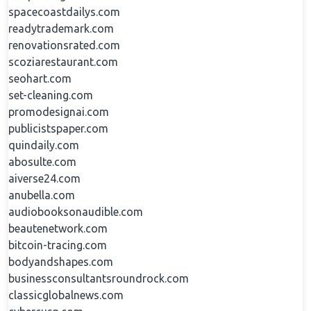
spacecoastdailys.com
readytrademark.com
renovationsrated.com
scoziarestaurant.com
seohart.com
set-cleaning.com
promodesignai.com
publicistspaper.com
quindaily.com
abosulte.com
aiverse24.com
anubella.com
audiobooksonaudible.com
beautenetwork.com
bitcoin-tracing.com
bodyandshapes.com
businessconsultantsroundrock.com
classicglobalnews.com