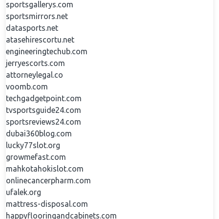
sportsgallerys.com
sportsmirrors.net
datasports.net
atasehirescortu.net
engineeringtechub.com
jerryescorts.com
attorneylegal.co
voomb.com
techgadgetpoint.com
tvsportsguide24.com
sportsreviews24.com
dubai360blog.com
lucky77slot.org
growmefast.com
mahkotahokislot.com
onlinecancerpharm.com
ufalek.org
mattress-disposal.com
happyflooringandcabinets.com