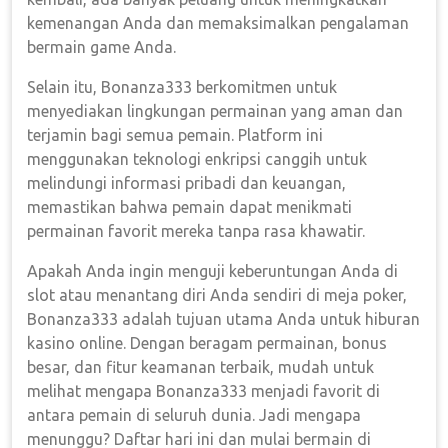
kemenangan Anda dan memaksimalkan pengalaman
bermain game Anda.
Selain itu, Bonanza333 berkomitmen untuk
menyediakan lingkungan permainan yang aman dan
terjamin bagi semua pemain. Platform ini
menggunakan teknologi enkripsi canggih untuk
melindungi informasi pribadi dan keuangan,
memastikan bahwa pemain dapat menikmati
permainan favorit mereka tanpa rasa khawatir.
Apakah Anda ingin menguji keberuntungan Anda di
slot atau menantang diri Anda sendiri di meja poker,
Bonanza333 adalah tujuan utama Anda untuk hiburan
kasino online. Dengan beragam permainan, bonus
besar, dan fitur keamanan terbaik, mudah untuk
melihat mengapa Bonanza333 menjadi favorit di
antara pemain di seluruh dunia. Jadi mengapa
menunggu? Daftar hari ini dan mulai bermain di