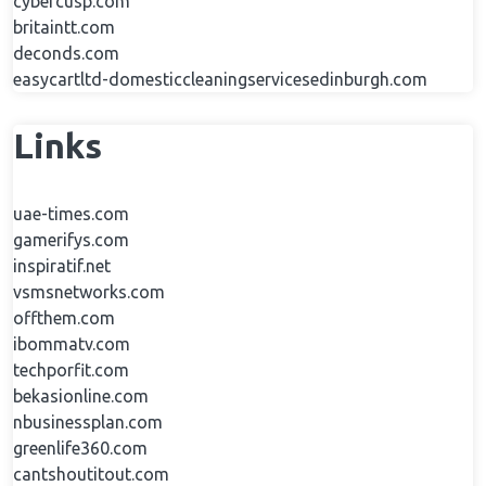
cybercusp.com
britaintt.com
deconds.com
easycartltd-domesticcleaningservicesedinburgh.com
Links
uae-times.com
gamerifys.com
inspiratif.net
vsmsnetworks.com
offthem.com
ibommatv.com
techporfit.com
bekasionline.com
nbusinessplan.com
greenlife360.com
cantshoutitout.com