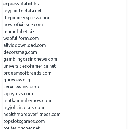
expressufabet.biz
mypuertoplata.net
thepioneerxpress.com
howtofixissue.com
teamufabet.biz
webfullform.com
allviddownload.com
decorsmag.com
gamblingcasinonews.com
universitiesofamerica.net
progameofbrands.com
qbreview.org
servicewueste.org
zippyrevs.com
matkanumbernow.com
myjobcirculars.com
healthmoreoverfitness.com
topslotxgames.com
routerloggnet.net