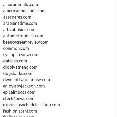
alharammallz.com
americanbulletins.com
asespares.com
arabianstime.com
atticabblues.com
autometropolist.com
beautycreamreview.com
coinmoh.com
cyclopsreview.com
dattgen.com
didoivatnang.com
dogsbarks.com
dwmsoftwarehouse.com
enjoytroyjackson.com
epicaimbots.com
etech4news.com
expresspsychedelicsshop.com
fashionistani.com