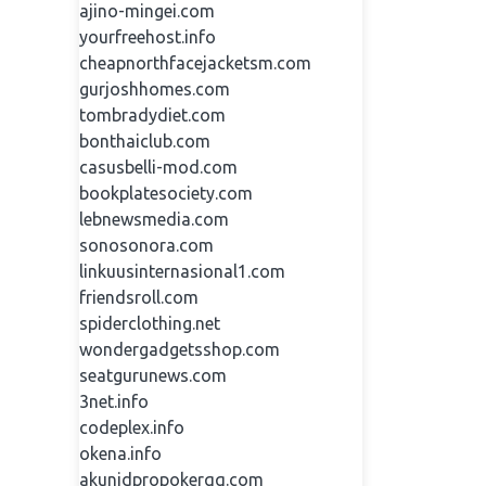
ajino-mingei.com
yourfreehost.info
cheapnorthfacejacketsm.com
gurjoshhomes.com
tombradydiet.com
bonthaiclub.com
casusbelli-mod.com
bookplatesociety.com
lebnewsmedia.com
sonosonora.com
linkuusinternasional1.com
friendsroll.com
spiderclothing.net
wondergadgetsshop.com
seatgurunews.com
3net.info
codeplex.info
okena.info
akunidpropokerqq.com