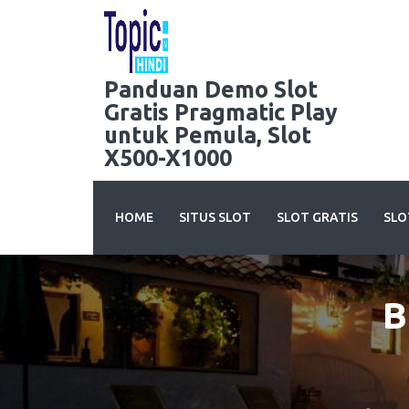
Skip
to
content
Panduan Demo Slot
Gratis Pragmatic Play
untuk Pemula, Slot
X500-X1000
HOME
SITUS SLOT
SLOT GRATIS
SLO
B