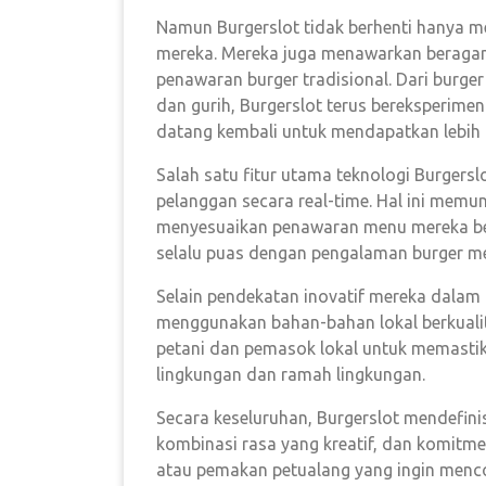
Namun Burgerslot tidak berhenti hanya 
mereka. Mereka juga menawarkan beragam
penawaran burger tradisional. Dari burge
dan gurih, Burgerslot terus bereksperim
datang kembali untuk mendapatkan lebih 
Salah satu fitur utama teknologi Burge
pelanggan secara real-time. Hal ini mem
menyesuaikan penawaran menu mereka be
selalu puas dengan pengalaman burger m
Selain pendekatan inovatif mereka dalam
menggunakan bahan-bahan lokal berkualit
petani dan pemasok lokal untuk memastik
lingkungan dan ramah lingkungan.
Secara keseluruhan, Burgerslot mendefini
kombinasi rasa yang kreatif, dan komitme
atau pemakan petualang yang ingin menco