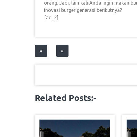
orang. Jadi, lain kali Anda ingin makan 
inovasi burger generasi berikutnya?
[ad_2]
Post
navigation
Related Posts:-