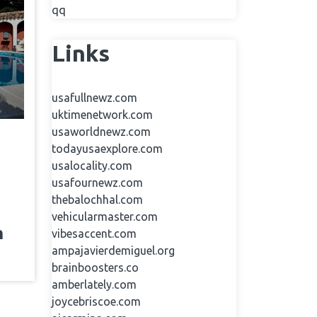
qq
Links
usafullnewz.com
uktimenetwork.com
usaworldnewz.com
todayusaexplore.com
usalocality.com
usafournewz.com
thebalochhal.com
vehicularmaster.com
m
vibesaccent.com
ampajavierdemiguel.org
brainboosters.co
amberlately.com
joycebriscoe.com