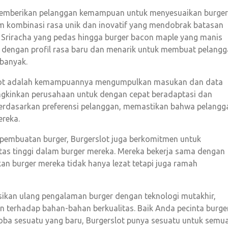
memberikan pelanggan kemampuan untuk menyesuaikan burger
 kombinasi rasa unik dan inovatif yang mendobrak batasan
r Sriracha yang pedas hingga burger bacon maple yang manis
en dengan profil rasa baru dan menarik untuk membuat pelang
banyak.
rslot adalah kemampuannya mengumpulkan masukan dan data
ungkinkan perusahaan untuk dengan cepat beradaptasi dan
rdasarkan preferensi pelanggan, memastikan bahwa pelangg
ereka.
 pembuatan burger, Burgerslot juga berkomitmen untuk
as tinggi dalam burger mereka. Mereka bekerja sama dengan
an burger mereka tidak hanya lezat tetapi juga ramah
sikan ulang pengalaman burger dengan teknologi mutakhir,
n terhadap bahan-bahan berkualitas. Baik Anda pecinta burge
ba sesuatu yang baru, Burgerslot punya sesuatu untuk semu