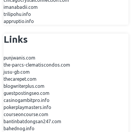
chicagocrystalconnection.com
imanabadii.com
trilipohu.info
appruptio.info
Links
punjwanis.com
the-parcs-clematiscondos.com
jusu-gb.com
thecarepet.com
blogwriterplus.com
guestpostingseo.com
casinogambitpro.info
pokerplaymasters.info
courseoncourse.com
bantinbatdongsan247.com
bahednog.info