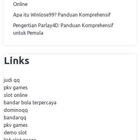
Online
Apa itu Winlose99? Panduan Komprehensif
Pengertian Parlay4D: Panduan Komprehensif
untuk Pemula
Links
judi qq
pkv games
slot online
bandar bola terpercaya
dominoqq
bandarqq
pkv games
demo slot