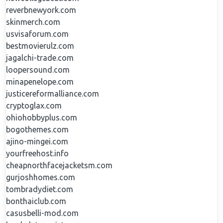
reverbnewyork.com
skinmerch.com
usvisaforum.com
bestmovierulz.com
jagalchi-trade.com
loopersound.com
minapenelope.com
justicereformalliance.com
cryptoglax.com
ohiohobbyplus.com
bogothemes.com
ajino-mingei.com
yourfreehost.info
cheapnorthfacejacketsm.com
gurjoshhomes.com
tombradydiet.com
bonthaiclub.com
casusbelli-mod.com