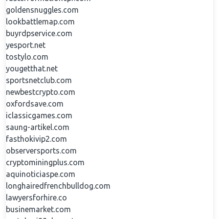
goldensnuggles.com
lookbattlemap.com
buyrdpservice.com
yesport.net
tostylo.com
yougetthat.net
sportsnetclub.com
newbestcrypto.com
oxfordsave.com
iclassicgames.com
saung-artikel.com
fasthokivip2.com
observersports.com
cryptominingplus.com
aquinoticiaspe.com
longhairedfrenchbulldog.com
lawyersforhire.co
businemarket.com