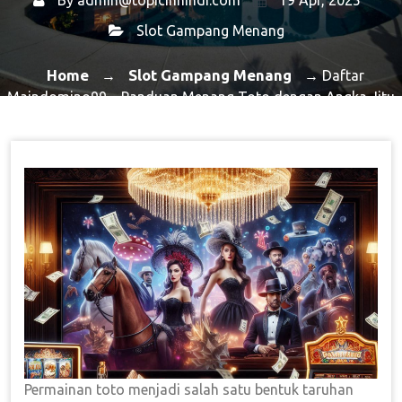
By
admin@topicinhindi.com
19 Apr, 2025
Slot Gampang Menang
Home
Slot Gampang Menang
→
→ Daftar
Maindomino99 – Panduan Menang Toto dengan Angka Jitu
Permainan toto menjadi salah satu bentuk taruhan