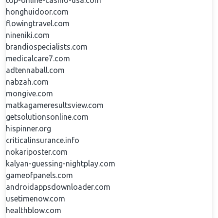
top-online-casino-usa.com
honghuidoor.com
flowingtravel.com
nineniki.com
brandiospecialists.com
medicalcare7.com
adtennaball.com
nabzah.com
mongive.com
matkagameresultsview.com
getsolutionsonline.com
hispinner.org
criticalinsurance.info
nokariposter.com
kalyan-guessing-nightplay.com
gameofpanels.com
androidappsdownloader.com
usetimenow.com
healthblow.com