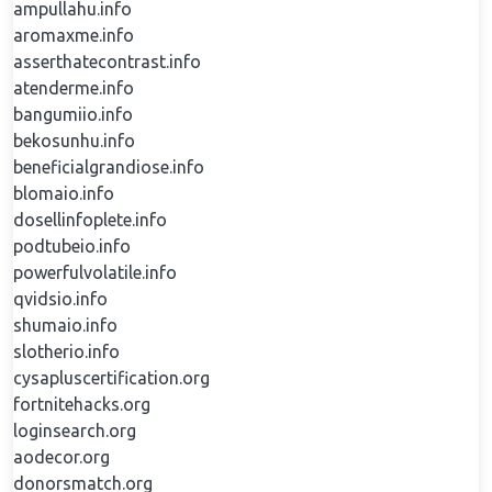
ampullahu.info
aromaxme.info
asserthatecontrast.info
atenderme.info
bangumiio.info
bekosunhu.info
beneficialgrandiose.info
blomaio.info
dosellinfoplete.info
podtubeio.info
powerfulvolatile.info
qvidsio.info
shumaio.info
slotherio.info
cysapluscertification.org
fortnitehacks.org
loginsearch.org
aodecor.org
donorsmatch.org