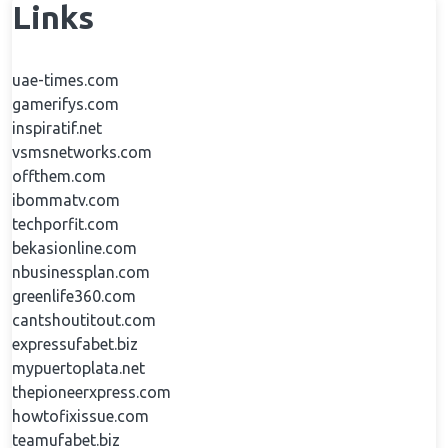
Links
uae-times.com
gamerifys.com
inspiratif.net
vsmsnetworks.com
offthem.com
ibommatv.com
techporfit.com
bekasionline.com
nbusinessplan.com
greenlife360.com
cantshoutitout.com
expressufabet.biz
mypuertoplata.net
thepioneerxpress.com
howtofixissue.com
teamufabet.biz