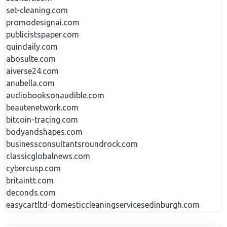
set-cleaning.com
promodesignai.com
publicistspaper.com
quindaily.com
abosulte.com
aiverse24.com
anubella.com
audiobooksonaudible.com
beautenetwork.com
bitcoin-tracing.com
bodyandshapes.com
businessconsultantsroundrock.com
classicglobalnews.com
cybercusp.com
britaintt.com
deconds.com
easycartltd-domesticcleaningservicesedinburgh.com