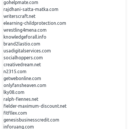
gohelpmate.com
rajdhani-satta-matka.com
writerscraft.net
elearning-childprotection.com
wrestling4mena.com
knowledgeforall.info
brand2lastio.com
usadigitalservices.com
socialhoppers.com
creativedream.net
n2315.com
getwebonline.com
onlyfansheaven.com
lky08.com
ralph-fiennes.net
fielder-maximum-discount.net
fitfllex.com
genesisbusinesscredit.com
inforuang.com