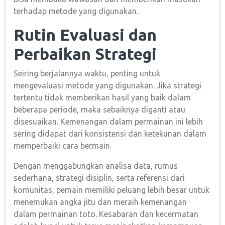
terhadap metode yang digunakan.
Rutin Evaluasi dan
Perbaikan Strategi
Seiring berjalannya waktu, penting untuk
mengevaluasi metode yang digunakan. Jika strategi
tertentu tidak memberikan hasil yang baik dalam
beberapa periode, maka sebaiknya diganti atau
disesuaikan. Kemenangan dalam permainan ini lebih
sering didapat dari konsistensi dan ketekunan dalam
memperbaiki cara bermain.
Dengan menggabungkan analisa data, rumus
sederhana, strategi disiplin, serta referensi dari
komunitas, pemain memiliki peluang lebih besar untuk
menemukan angka jitu dan meraih kemenangan
dalam permainan toto. Kesabaran dan kecermatan