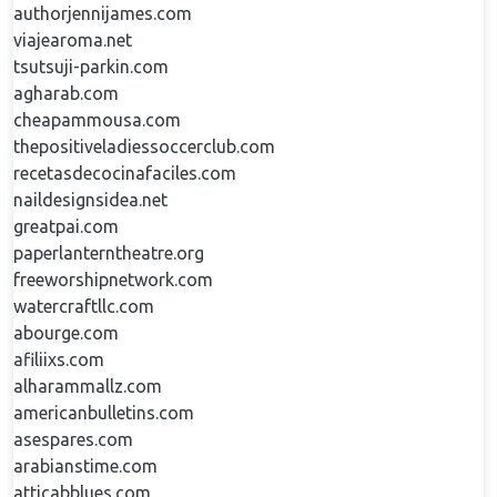
authorjennijames.com
viajearoma.net
tsutsuji-parkin.com
agharab.com
cheapammousa.com
thepositiveladiessoccerclub.com
recetasdecocinafaciles.com
naildesignsidea.net
greatpai.com
paperlanterntheatre.org
freeworshipnetwork.com
watercraftllc.com
abourge.com
afiliixs.com
alharammallz.com
americanbulletins.com
asespares.com
arabianstime.com
atticabblues.com