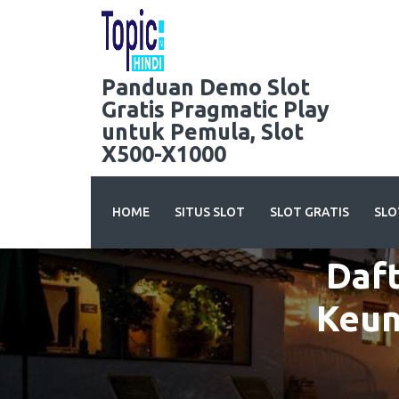
Skip
to
content
Panduan Demo Slot
Gratis Pragmatic Play
untuk Pemula, Slot
X500-X1000
HOME
SITUS SLOT
SLOT GRATIS
SLO
Daft
Keun