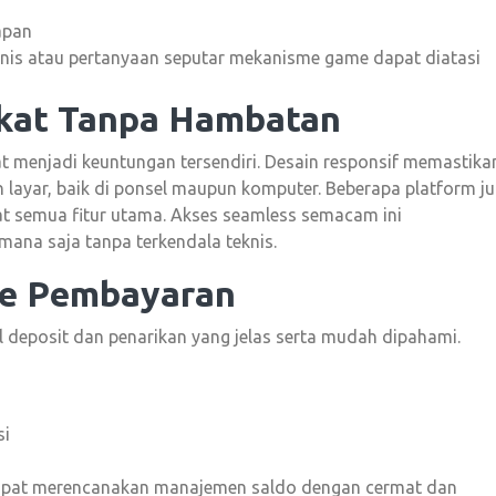
apan
nis atau pertanyaan seputar mekanisme game dapat diatasi
gkat Tanpa Hambatan
 menjadi keuntungan tersendiri. Desain responsif memastika
layar, baik di ponsel maupun komputer. Beberapa platform j
t semua fitur utama. Akses seamless semacam ini
ana saja tanpa terkendala teknis.
de Pembayaran
 deposit dan penarikan yang jelas serta mudah dipahami.
si
dapat merencanakan manajemen saldo dengan cermat dan