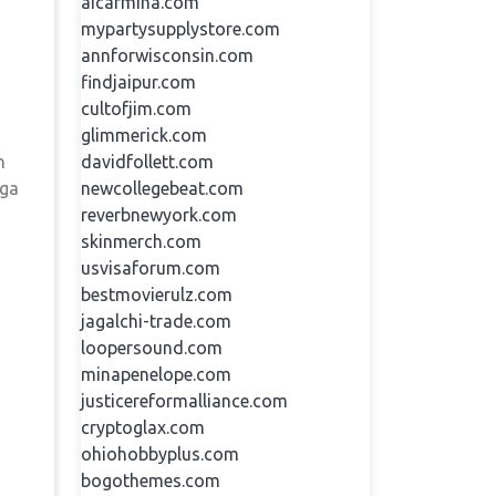
aicarmina.com
mypartysupplystore.com
annforwisconsin.com
findjaipur.com
cultofjim.com
glimmerick.com
n
davidfollett.com
uga
newcollegebeat.com
reverbnewyork.com
skinmerch.com
usvisaforum.com
bestmovierulz.com
jagalchi-trade.com
loopersound.com
minapenelope.com
justicereformalliance.com
cryptoglax.com
ohiohobbyplus.com
bogothemes.com