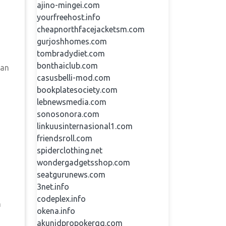
ajino-mingei.com
yourfreehost.info
cheapnorthfacejacketsm.com
gurjoshhomes.com
tombradydiet.com
g
bonthaiclub.com
kan
casusbelli-mod.com
bookplatesociety.com
lebnewsmedia.com
sonosonora.com
linkuusinternasional1.com
friendsroll.com
spiderclothing.net
wondergadgetsshop.com
seatgurunews.com
3net.info
codeplex.info
h
okena.info
akunidpropokerqq.com