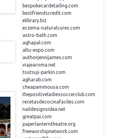
bespokecardetailing.com
bestfriendscredit.com
elibrary.biz
eczema-naturalcures.com
astro-bath.com
aghapal.com
altu-expo.com
authorjennijames.com
viajearoma.net
tsutsuji-parkin.com
agharab.com
cheapammousa.com
thepositiveladiessoccerclub.com
recetasdecocinafaciles.com
naildesignsidea.net
greatpai.com
paperlanterntheatre.org
freeworshipnetwork.com