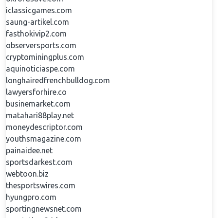
iclassicgames.com
saung-artikel.com
fasthokivip2.com
observersports.com
cryptominingplus.com
aquinoticiaspe.com
longhairedfrenchbulldog.com
lawyersforhire.co
businemarket.com
matahari88play.net
moneydescriptor.com
youthsmagazine.com
painaidee.net
sportsdarkest.com
webtoon.biz
thesportswires.com
hyungpro.com
sportingnewsnet.com