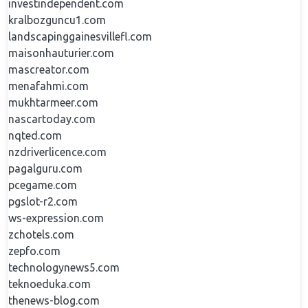
investindependent.com
kralbozguncu1.com
landscapinggainesvillefl.com
maisonhauturier.com
mascreator.com
menafahmi.com
mukhtarmeer.com
nascartoday.com
nqted.com
nzdriverlicence.com
pagalguru.com
pcegame.com
pgslot-r2.com
ws-expression.com
zchotels.com
zepfo.com
technologynews5.com
teknoeduka.com
thenews-blog.com