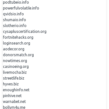
podtubeio.info
powerfulvolatile.info
qvidsio.info
shumaio.info
slotherio.info
cysapluscertification.org
fortnitehacks.org
loginsearch.org
aodecor.org
donorsmatch.org
nowtimes.org
casinoeing.org
livemocha.biz
streetlife.biz
hyves.biz
enoughinfo.net
pinhive.net
warnabet.net
bollym4u.me