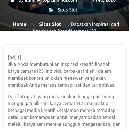
By
admin@topicinhindi.com
17 Feb, 2026
Situs Slot
Home
Situs Slot
→
→ Dapatkan Inspirasi dari
Kandungan Kreatif cemara123
[ad_1]
Jika Anda membutuhkan inspirasi kreatif, lihatlah
karya cemara123. Individu berbakat ini ahli dalam
membuat konten unik dan menawan yang akan
membuat Anda merasa terinspirasi dan termotivasi.
Dari fotografi yang menakjubkan hingga puisi yang
menggugah pikiran, karya cemara123 mencakup
berbagai media kreatif. Ketajaman mereka terhadap
detail dan kemampuan untuk menyampaikan emosi
melalui karya seni mereka sungguh mengesankan, dan