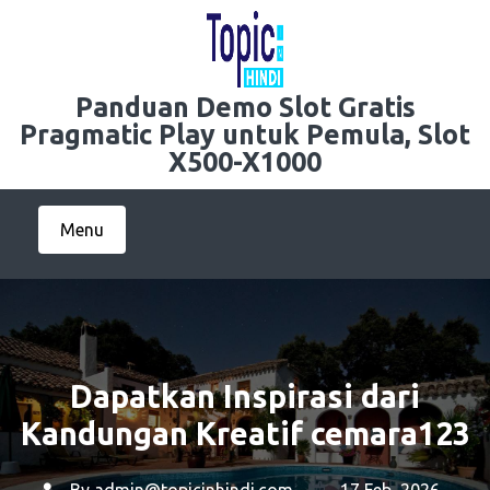
Skip
to
content
Panduan Demo Slot Gratis
Pragmatic Play untuk Pemula, Slot
X500-X1000
Menu
Dapatkan Inspirasi dari
Kandungan Kreatif cemara123