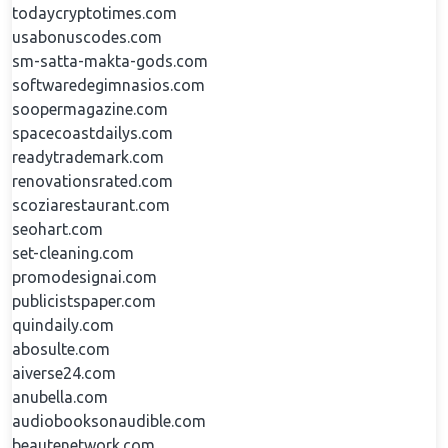
todaycryptotimes.com
usabonuscodes.com
sm-satta-makta-gods.com
softwaredegimnasios.com
soopermagazine.com
spacecoastdailys.com
readytrademark.com
renovationsrated.com
scoziarestaurant.com
seohart.com
set-cleaning.com
promodesignai.com
publicistspaper.com
quindaily.com
abosulte.com
aiverse24.com
anubella.com
audiobooksonaudible.com
beautenetwork.com