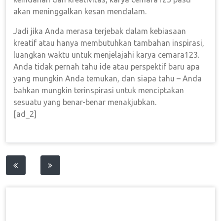
akan meninggalkan kesan mendalam.
Jadi jika Anda merasa terjebak dalam kebiasaan
kreatif atau hanya membutuhkan tambahan inspirasi,
luangkan waktu untuk menjelajahi karya cemara123.
Anda tidak pernah tahu ide atau perspektif baru apa
yang mungkin Anda temukan, dan siapa tahu – Anda
bahkan mungkin terinspirasi untuk menciptakan
sesuatu yang benar-benar menakjubkan.
[ad_2]
Post
navigation