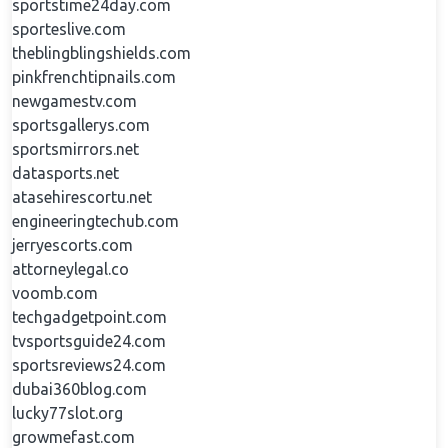
sportstime24day.com
sporteslive.com
theblingblingshields.com
pinkfrenchtipnails.com
newgamestv.com
sportsgallerys.com
sportsmirrors.net
datasports.net
atasehirescortu.net
engineeringtechub.com
jerryescorts.com
attorneylegal.co
voomb.com
techgadgetpoint.com
tvsportsguide24.com
sportsreviews24.com
dubai360blog.com
lucky77slot.org
growmefast.com