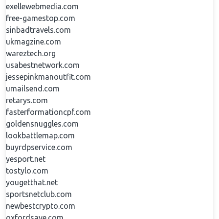
exellewebmedia.com
free-gamestop.com
sinbadtravels.com
ukmagzine.com
wareztech.org
usabestnetwork.com
jessepinkmanoutfit.com
umailsend.com
retarys.com
fasterformationcpf.com
goldensnuggles.com
lookbattlemap.com
buyrdpservice.com
yesport.net
tostylo.com
yougetthat.net
sportsnetclub.com
newbestcrypto.com
oxfordsave.com