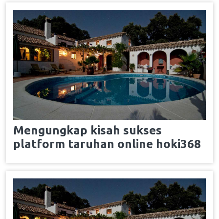
Mengungkap kisah sukses
platform taruhan online hoki368