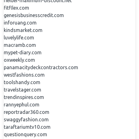
fielder-maximum-discount.net
fitfllex.com
genesisbusinesscredit.com
inforuang.com
kindsmarket.com
luvelylife.com
macramb.com
mypet-diary.com
oxweekly.com
panamacitydeckcontractors.com
westfashions.com
toolshandy.com
travelstager.com
trendinspires.com
rannyephul.com
reportradar360.com
swaggyfashion.com
taraftariumtv10.com
questionquery.com