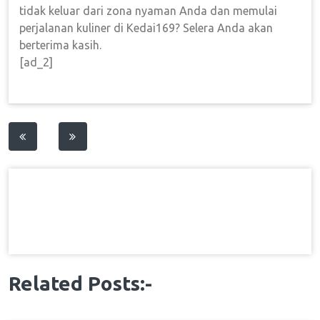
tidak keluar dari zona nyaman Anda dan memulai
perjalanan kuliner di Kedai169? Selera Anda akan
berterima kasih.
[ad_2]
Post
navigation
Related Posts:-