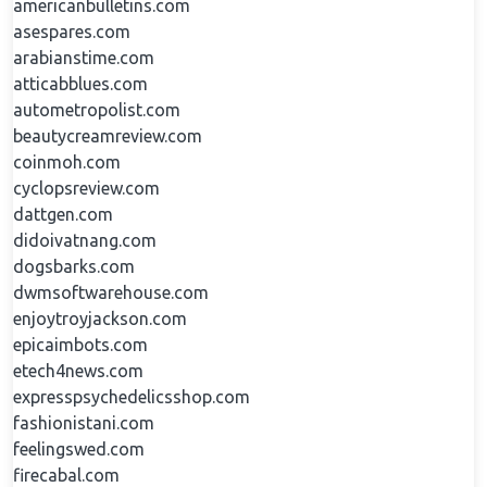
americanbulletins.com
asespares.com
arabianstime.com
atticabblues.com
autometropolist.com
beautycreamreview.com
coinmoh.com
cyclopsreview.com
dattgen.com
didoivatnang.com
dogsbarks.com
dwmsoftwarehouse.com
enjoytroyjackson.com
epicaimbots.com
etech4news.com
expresspsychedelicsshop.com
fashionistani.com
feelingswed.com
firecabal.com