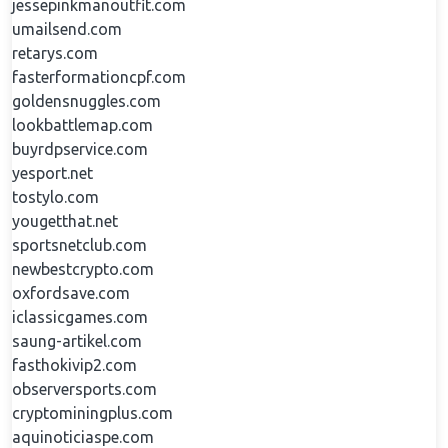
jessepinkmanoutfit.com
umailsend.com
retarys.com
fasterformationcpf.com
goldensnuggles.com
lookbattlemap.com
buyrdpservice.com
yesport.net
tostylo.com
yougetthat.net
sportsnetclub.com
newbestcrypto.com
oxfordsave.com
iclassicgames.com
saung-artikel.com
fasthokivip2.com
observersports.com
cryptominingplus.com
aquinoticiaspe.com