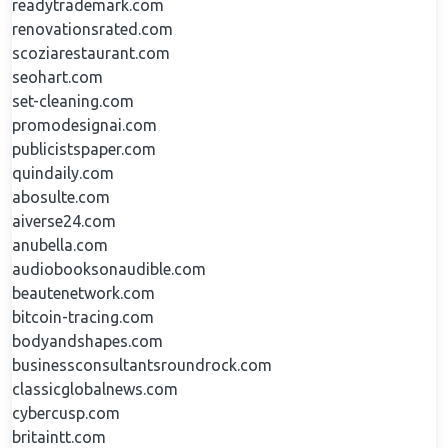
readytrademark.com
renovationsrated.com
scoziarestaurant.com
seohart.com
set-cleaning.com
promodesignai.com
publicistspaper.com
quindaily.com
abosulte.com
aiverse24.com
anubella.com
audiobooksonaudible.com
beautenetwork.com
bitcoin-tracing.com
bodyandshapes.com
businessconsultantsroundrock.com
classicglobalnews.com
cybercusp.com
britaintt.com