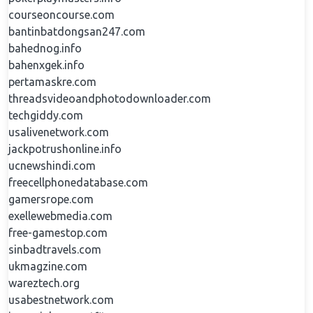
courseoncourse.com
bantinbatdongsan247.com
bahednog.info
bahenxgek.info
pertamaskre.com
threadsvideoandphotodownloader.com
techgiddy.com
usalivenetwork.com
jackpotrushonline.info
ucnewshindi.com
freecellphonedatabase.com
gamersrope.com
exellewebmedia.com
free-gamestop.com
sinbadtravels.com
ukmagzine.com
wareztech.org
usabestnetwork.com