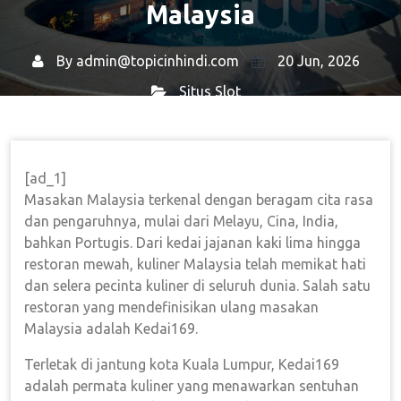
Malaysia
By
admin@topicinhindi.com
20 Jun, 2026
Situs Slot
Home
Situs Slot
→
→ Dari Jajanan Jalanan hingga
Santapan Mewah: Kedai169 Mendefinisikan Ulang Masakan
[ad_1]
Malaysia
Masakan Malaysia terkenal dengan beragam cita rasa
dan pengaruhnya, mulai dari Melayu, Cina, India,
bahkan Portugis. Dari kedai jajanan kaki lima hingga
restoran mewah, kuliner Malaysia telah memikat hati
dan selera pecinta kuliner di seluruh dunia. Salah satu
restoran yang mendefinisikan ulang masakan
Malaysia adalah Kedai169.
Terletak di jantung kota Kuala Lumpur, Kedai169
adalah permata kuliner yang menawarkan sentuhan