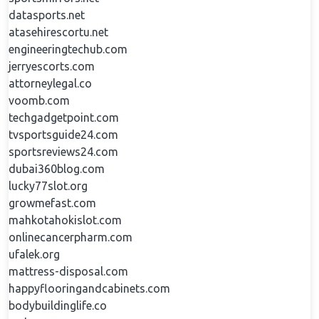
datasports.net
atasehirescortu.net
engineeringtechub.com
jerryescorts.com
attorneylegal.co
voomb.com
techgadgetpoint.com
tvsportsguide24.com
sportsreviews24.com
dubai360blog.com
lucky77slot.org
growmefast.com
mahkotahokislot.com
onlinecancerpharm.com
ufalek.org
mattress-disposal.com
happyflooringandcabinets.com
bodybuildinglife.co