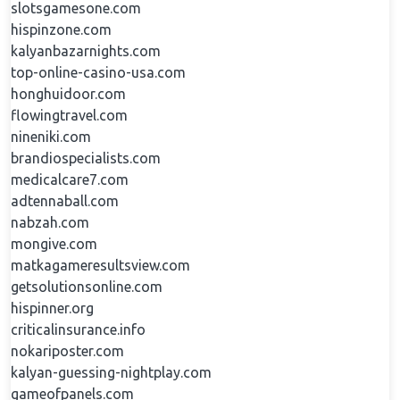
slotsgamesone.com
hispinzone.com
kalyanbazarnights.com
top-online-casino-usa.com
honghuidoor.com
flowingtravel.com
nineniki.com
brandiospecialists.com
medicalcare7.com
adtennaball.com
nabzah.com
mongive.com
matkagameresultsview.com
getsolutionsonline.com
hispinner.org
criticalinsurance.info
nokariposter.com
kalyan-guessing-nightplay.com
gameofpanels.com