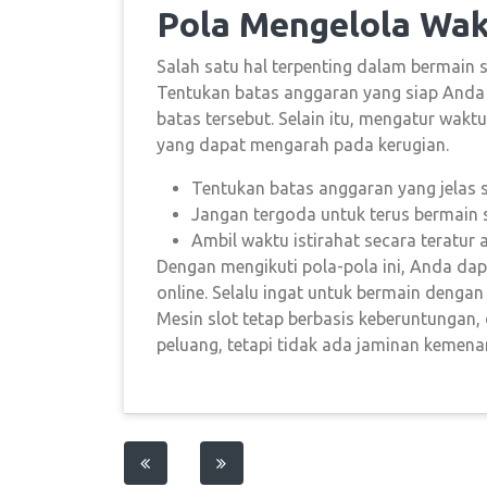
Pola Mengelola Wa
Salah satu hal terpenting dalam bermain
Tentukan batas anggaran yang siap Anda
batas tersebut. Selain itu, mengatur wak
yang dapat mengarah pada kerugian.
Tentukan batas anggaran yang jelas
Jangan tergoda untuk terus bermain 
Ambil waktu istirahat secara teratur 
Dengan mengikuti pola-pola ini, Anda d
online. Selalu ingat untuk bermain denga
Mesin slot tetap berbasis keberuntungan
peluang, tetapi tidak ada jaminan kemena
Post