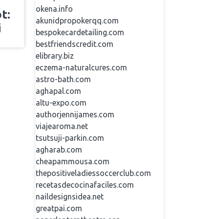
okena.info
t:
akunidpropokerqq.com
i
bespokecardetailing.com
bestfriendscredit.com
elibrary.biz
eczema-naturalcures.com
astro-bath.com
aghapal.com
altu-expo.com
authorjennijames.com
viajearoma.net
tsutsuji-parkin.com
agharab.com
cheapammousa.com
thepositiveladiessoccerclub.com
recetasdecocinafaciles.com
naildesignsidea.net
greatpai.com