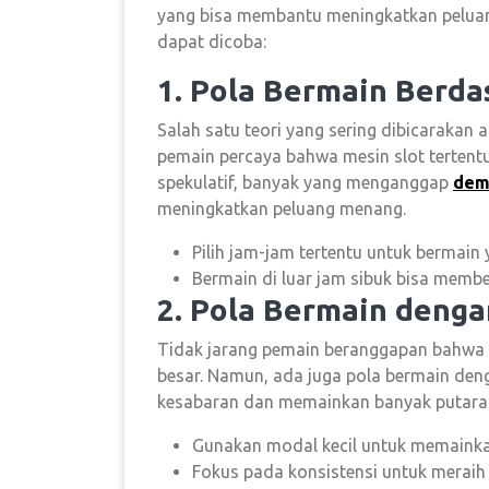
yang bisa membantu meningkatkan peluang
dapat dicoba:
1. Pola Bermain Berd
Salah satu teori yang sering dibicarakan 
pemain percaya bahwa mesin slot tertentu 
spekulatif, banyak yang menganggap
dem
meningkatkan peluang menang.
Pilih jam-jam tertentu untuk bermain 
Bermain di luar jam sibuk bisa membe
2. Pola Bermain denga
Tidak jarang pemain beranggapan bahwa 
besar. Namun, ada juga pola bermain denga
kesabaran dan memainkan banyak putaran
Gunakan modal kecil untuk memaink
Fokus pada konsistensi untuk merai