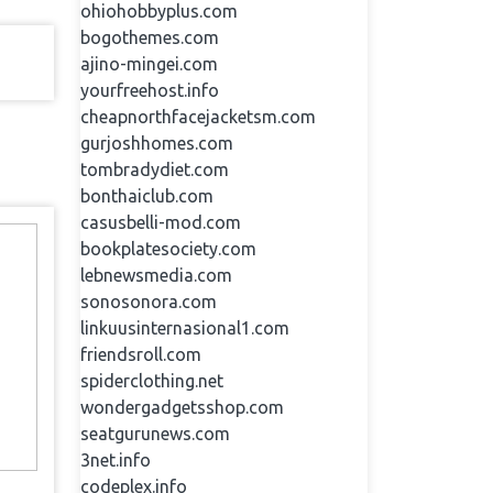
ohiohobbyplus.com
bogothemes.com
ajino-mingei.com
yourfreehost.info
cheapnorthfacejacketsm.com
gurjoshhomes.com
tombradydiet.com
bonthaiclub.com
casusbelli-mod.com
bookplatesociety.com
lebnewsmedia.com
sonosonora.com
linkuusinternasional1.com
friendsroll.com
spiderclothing.net
wondergadgetsshop.com
seatgurunews.com
3net.info
codeplex.info