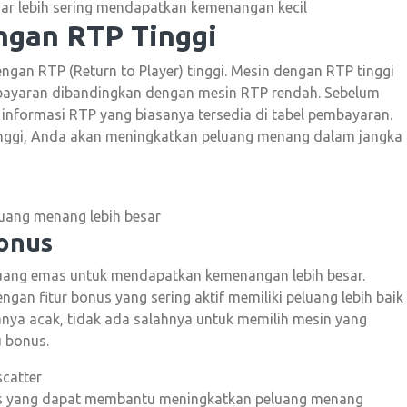
agar lebih sering mendapatkan kemenangan kecil
ngan RTP Tinggi
engan RTP (Return to Player) tinggi. Mesin dengan RTP tinggi
bayaran dibandingkan dengan mesin RTP rendah. Sebelum
informasi RTP yang biasanya tersedia di tabel pembayaran.
inggi, Anda akan meningkatkan peluang menang dalam jangka
eluang menang lebih besar
Bonus
luang emas untuk mendapatkan kemenangan lebih besar.
an fitur bonus yang sering aktif memiliki peluang lebih baik
anya acak, tidak ada salahnya untuk memilih mesin yang
 bonus.
scatter
nus yang dapat membantu meningkatkan peluang menang