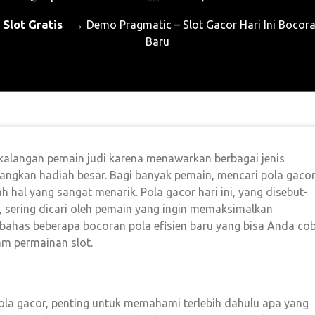
Slot Gratis
→ Demo Pragmatic – Slot Gacor Hari Ini Bocoran
Baru
 kalangan pemain judi karena menawarkan berbagai jenis
gkan hadiah besar. Bagi banyak pemain, mencari pola gaco
 hal yang sangat menarik. Pola gacor hari ini, yang disebut-
 sering dicari oleh pemain yang ingin memaksimalkan
bahas beberapa bocoran pola efisien baru yang bisa Anda co
m permainan slot.
ola gacor, penting untuk memahami terlebih dahulu apa yang