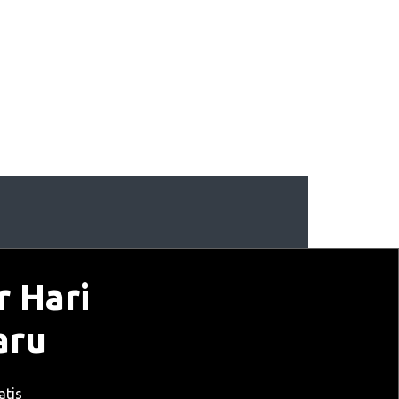
 Hari
aru
atis