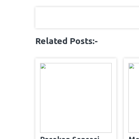
navigation
Related Posts:-