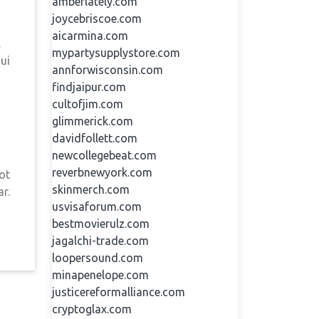
amberlately.com
joycebriscoe.com
aicarmina.com
.
mypartysupplystore.com
ui
annforwisconsin.com
findjaipur.com
cultofjim.com
glimmerick.com
davidfollett.com
newcollegebeat.com
reverbnewyork.com
ot
skinmerch.com
r.
usvisaforum.com
bestmovierulz.com
jagalchi-trade.com
loopersound.com
minapenelope.com
justicereformalliance.com
cryptoglax.com