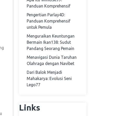
Panduan Komprehensif
Pengertian Parlay4D:
Panduan Komprehensif
untuk Pemula
Menguraikan Keuntungan
Bermain Ikan138: Sudut
ng
Pandang Seorang Pemain
Menavigasi Dunia Taruhan
Olahraga dengan Navibet
Dari Balok Menjadi
Mahakarya: Evolusi Seni
Lego77
Links
tu