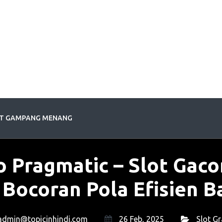
T GAMPANG MENANG
 Pragmatic – Slot Gacor
i Bocoran Pola Efisien B
admin@topicinhindi.com
26 Feb, 2025
Slot Gr