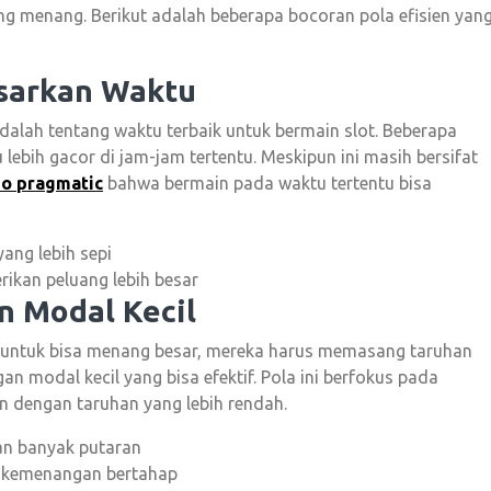
 menang. Berikut adalah beberapa bocoran pola efisien yan
asarkan Waktu
adalah tentang waktu terbaik untuk bermain slot. Beberapa
lebih gacor di jam-jam tertentu. Meskipun ini masih bersifat
o pragmatic
bahwa bermain pada waktu tertentu bisa
yang lebih sepi
rikan peluang lebih besar
n Modal Kecil
untuk bisa menang besar, mereka harus memasang taruhan
n modal kecil yang bisa efektif. Pola ini berfokus pada
 dengan taruhan yang lebih rendah.
an banyak putaran
h kemenangan bertahap