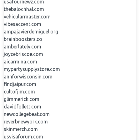
usafournewz.com
thebalochhal.com
vehicularmaster.com
vibesaccent.com
ampajavierdemiguel.org
brainboosters.co
amberlately.com
joycebriscoe.com
aicarmina.com
mypartysupplystore.com
annforwisconsin.com
findjaipur.com
cultofjim.com
glimmerick.com
davidfollett.com
newcollegebeat.com
reverbnewyork.com
skinmerch.com
usvisaforum.com