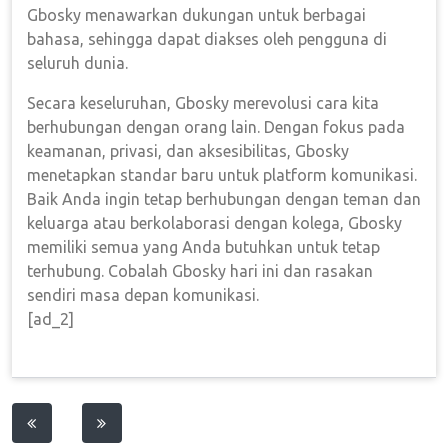
Gbosky menawarkan dukungan untuk berbagai
bahasa, sehingga dapat diakses oleh pengguna di
seluruh dunia.
Secara keseluruhan, Gbosky merevolusi cara kita
berhubungan dengan orang lain. Dengan fokus pada
keamanan, privasi, dan aksesibilitas, Gbosky
menetapkan standar baru untuk platform komunikasi.
Baik Anda ingin tetap berhubungan dengan teman dan
keluarga atau berkolaborasi dengan kolega, Gbosky
memiliki semua yang Anda butuhkan untuk tetap
terhubung. Cobalah Gbosky hari ini dan rasakan
sendiri masa depan komunikasi.
[ad_2]
Post