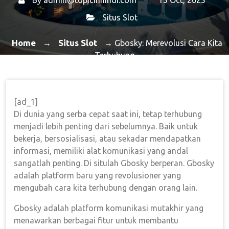
By
admin@topicinhindi.com
15 Oct, 2025
Situs Slot
Home
Situs Slot
→
→ Gbosky: Merevolusi Cara Kita
Terhubung
[ad_1]
Di dunia yang serba cepat saat ini, tetap terhubung
menjadi lebih penting dari sebelumnya. Baik untuk
bekerja, bersosialisasi, atau sekadar mendapatkan
informasi, memiliki alat komunikasi yang andal
sangatlah penting. Di situlah Gbosky berperan. Gbosky
adalah platform baru yang revolusioner yang
mengubah cara kita terhubung dengan orang lain.
Gbosky adalah platform komunikasi mutakhir yang
menawarkan berbagai fitur untuk membantu