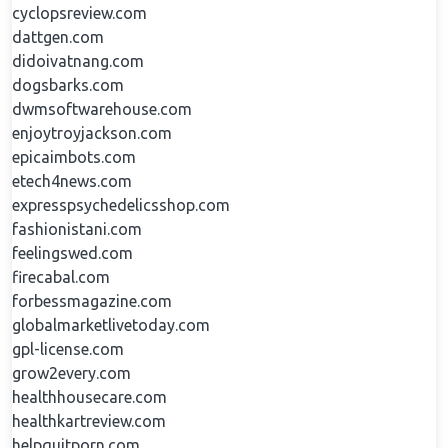
cyclopsreview.com
dattgen.com
didoivatnang.com
dogsbarks.com
dwmsoftwarehouse.com
enjoytroyjackson.com
epicaimbots.com
etech4news.com
expresspsychedelicsshop.com
fashionistani.com
feelingswed.com
firecabal.com
forbessmagazine.com
globalmarketlivetoday.com
gpl-license.com
grow2every.com
healthhousecare.com
healthkartreview.com
helpquitporn.com