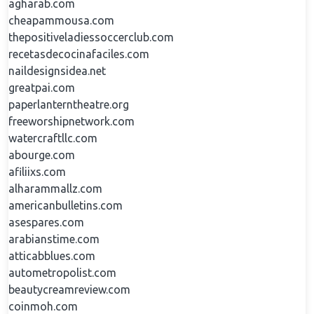
agharab.com
cheapammousa.com
thepositiveladiessoccerclub.com
recetasdecocinafaciles.com
naildesignsidea.net
greatpai.com
paperlanterntheatre.org
freeworshipnetwork.com
watercraftllc.com
abourge.com
afiliixs.com
alharammallz.com
americanbulletins.com
asespares.com
arabianstime.com
atticabblues.com
autometropolist.com
beautycreamreview.com
coinmoh.com