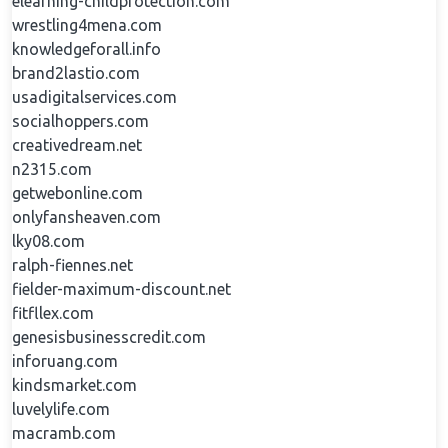
elearning-childprotection.com
wrestling4mena.com
knowledgeforall.info
brand2lastio.com
usadigitalservices.com
socialhoppers.com
creativedream.net
n2315.com
getwebonline.com
onlyfansheaven.com
lky08.com
ralph-fiennes.net
fielder-maximum-discount.net
fitfllex.com
genesisbusinesscredit.com
inforuang.com
kindsmarket.com
luvelylife.com
macramb.com