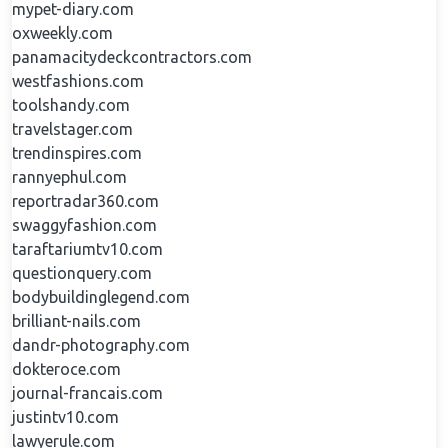
mypet-diary.com
oxweekly.com
panamacitydeckcontractors.com
westfashions.com
toolshandy.com
travelstager.com
trendinspires.com
rannyephul.com
reportradar360.com
swaggyfashion.com
taraftariumtv10.com
questionquery.com
bodybuildinglegend.com
brilliant-nails.com
dandr-photography.com
dokteroce.com
journal-francais.com
justintv10.com
lawyerule.com