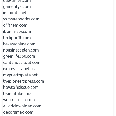
uae-times.com
gamerifys.com
inspiratif.net
vsmsnetworks.com
offthem.com
ibommatv.com
techporfit.com
bekasionline.com
nbusinessplan.com
greenlife360.com
cantshoutitout.com
expressufabet.biz
mypuertoplata.net
thepioneerxpress.com
howtofixissue.com
teamufabet.biz
webfullform.com
allviddownload.com
decorsmag.com