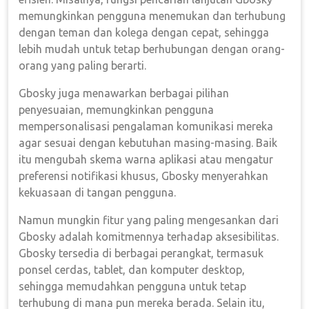
memungkinkan pengguna menemukan dan terhubung
dengan teman dan kolega dengan cepat, sehingga
lebih mudah untuk tetap berhubungan dengan orang-
orang yang paling berarti.
Gbosky juga menawarkan berbagai pilihan
penyesuaian, memungkinkan pengguna
mempersonalisasi pengalaman komunikasi mereka
agar sesuai dengan kebutuhan masing-masing. Baik
itu mengubah skema warna aplikasi atau mengatur
preferensi notifikasi khusus, Gbosky menyerahkan
kekuasaan di tangan pengguna.
Namun mungkin fitur yang paling mengesankan dari
Gbosky adalah komitmennya terhadap aksesibilitas.
Gbosky tersedia di berbagai perangkat, termasuk
ponsel cerdas, tablet, dan komputer desktop,
sehingga memudahkan pengguna untuk tetap
terhubung di mana pun mereka berada. Selain itu,