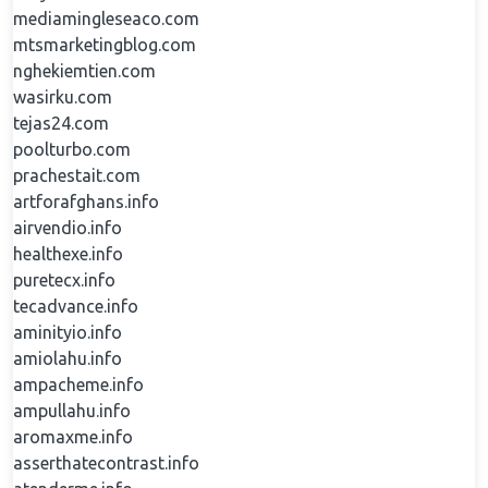
mediamingleseaco.com
mtsmarketingblog.com
nghekiemtien.com
wasirku.com
tejas24.com
poolturbo.com
prachestait.com
artforafghans.info
airvendio.info
healthexe.info
puretecx.info
tecadvance.info
aminityio.info
amiolahu.info
ampacheme.info
ampullahu.info
aromaxme.info
asserthatecontrast.info