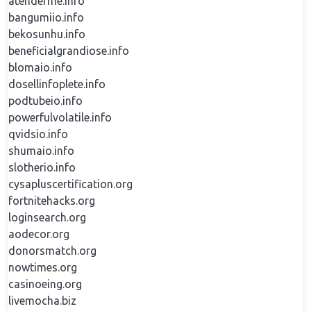
atenderme.info
bangumiio.info
bekosunhu.info
beneficialgrandiose.info
blomaio.info
dosellinfoplete.info
podtubeio.info
powerfulvolatile.info
qvidsio.info
shumaio.info
slotherio.info
cysapluscertification.org
fortnitehacks.org
loginsearch.org
aodecor.org
donorsmatch.org
nowtimes.org
casinoeing.org
livemocha.biz