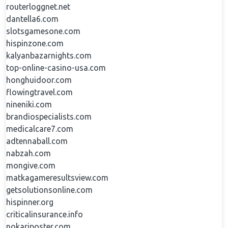
routerloggnet.net
dantella6.com
slotsgamesone.com
hispinzone.com
kalyanbazarnights.com
top-online-casino-usa.com
honghuidoor.com
flowingtravel.com
nineniki.com
brandiospecialists.com
medicalcare7.com
adtennaball.com
nabzah.com
mongive.com
matkagameresultsview.com
getsolutionsonline.com
hispinner.org
criticalinsurance.info
nokariposter.com