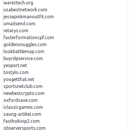
wareztech.org
usabestnetwork.com
jessepinkmanoutfit.com
umailsend.com
retarys.com
fasterformationcpf.com
goldensnuggles.com
lookbattlemap.com
buyrdpservice.com
yesport.net
tostylo.com
yougetthat.net
sportsnetclub.com
newbestcrypto.com
oxfordsave.com
iclassicgames.com
saung-artikel.com
fasthokivip2.com
observersports.com