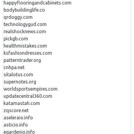
happyflooringandcabinets.com
bodybuildinglife.co
qrdoggy.com
technologygud.com
realshocknews.com
pickgb.com
healthmistakes.com
ksfashiondresses.com
patterntrader.org
cnhpa.net
sitalotus.com
supernotes.org
worldsportsempires.com
updatecentral360.com
katamastah.com
zqscore.net
aseleraio.info
asticio.info
egardenio.info