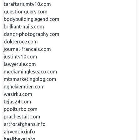
taraftariumtv10.com
questionquery.com
bodybuildinglegend.com
brilliant-nails.com
dandr-photography.com
dokteroce.com
journal-francais.com
justintv10.com
lawyerule.com
mediamingleseaco.com
mtsmarketingblog.com
nghekiemtien.com
wasirku.com
tejas24.com
poolturbo.com
prachestait.com
artforafghans.info
airvendio.info
healthexe.info