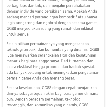
berbagi tips dan trik, dan menjalin persahabatan
dengan individu yang berpikiran sama. Apakah Anda
sedang mencari pertandingan kompetitif atau hanya
ingin nongkrong dan ngobrol dengan sesama gamer,
GG88 menyediakan ruang yang ramah dan inklusif
untuk semua.
Selain pilihan permainannya yang mengesankan,
teknologi terbaik, dan komunitas yang dinamis, GG88
juga menawarkan serangkaian fitur dan keuntungan
menarik bagi para anggotanya. Dari turnamen dan
acara eksklusif hingga promosi dan hadiah spesial,
ada banyak peluang untuk meningkatkan pengalaman
bermain game Anda dan menang besar.
Secara keseluruhan, GG88 dengan cepat menjadikan
dirinya sebagai tujuan akhir bagi para gamer di mana
pun. Dengan beragam permainan, teknologi
tercanggih, dan komunitas yang dinamis, GG88