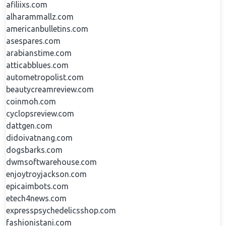
afiliixs.com
alharammallz.com
americanbulletins.com
asespares.com
arabianstime.com
atticabblues.com
autometropolist.com
beautycreamreview.com
coinmoh.com
cyclopsreview.com
dattgen.com
didoivatnang.com
dogsbarks.com
dwmsoftwarehouse.com
enjoytroyjackson.com
epicaimbots.com
etech4news.com
expresspsychedelicsshop.com
fashionistani.com