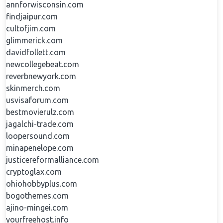
annforwisconsin.com
findjaipur.com
cultofjim.com
glimmerick.com
davidfollett.com
newcollegebeat.com
reverbnewyork.com
skinmerch.com
usvisaforum.com
bestmovierulz.com
jagalchi-trade.com
loopersound.com
minapenelope.com
justicereformalliance.com
cryptoglax.com
ohiohobbyplus.com
bogothemes.com
ajino-mingei.com
yourfreehost.info