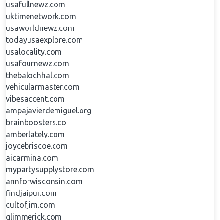
usafullnewz.com
uktimenetwork.com
usaworldnewz.com
todayusaexplore.com
usalocality.com
usafournewz.com
thebalochhal.com
vehicularmaster.com
vibesaccent.com
ampajavierdemiguel.org
brainboosters.co
amberlately.com
joycebriscoe.com
aicarmina.com
mypartysupplystore.com
annforwisconsin.com
findjaipur.com
cultofjim.com
glimmerick.com