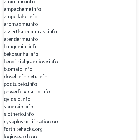
amiolahu.info
ampacheme.info
ampullahu.info
aromaxme.info
asserthatecontrast.info
atenderme.info
bangumiio.info
bekosunhu.info
beneficialgrandiose.info
blomaio.info
dosellinfoplete.info
podtubeio.info
powerfulvolatile.info
qvidsio.info
shumaio.info
slotherio.info
cysapluscertification.org
fortnitehacks.org
loginsearch.org