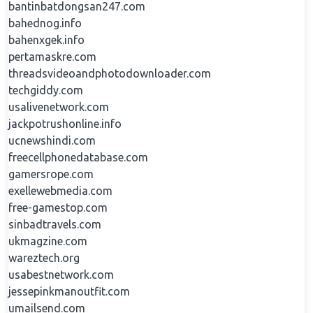
bantinbatdongsan247.com
bahednog.info
bahenxgek.info
pertamaskre.com
threadsvideoandphotodownloader.com
techgiddy.com
usalivenetwork.com
jackpotrushonline.info
ucnewshindi.com
freecellphonedatabase.com
gamersrope.com
exellewebmedia.com
free-gamestop.com
sinbadtravels.com
ukmagzine.com
wareztech.org
usabestnetwork.com
jessepinkmanoutfit.com
umailsend.com