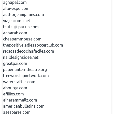
aghapal.com
altu-expo.com
authorjennijames.com
viajearoma.net
tsutsuji-parkin.com
agharab.com
cheapammousa.com
thepositiveladiessoccerclub.com
recetasdecocinafaciles.com
naildesignsidea.net
greatpai.com
paperlanterntheatre.org
freeworshipnetwork.com
watercraftllc.com
abourge.com
afiliixs.com
alharammallz.com
americanbulletins.com
asespares.com