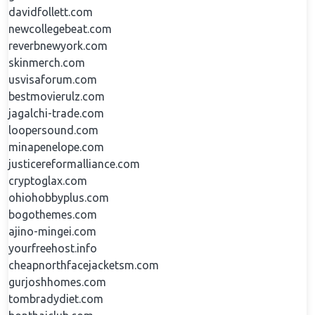
davidfollett.com
newcollegebeat.com
reverbnewyork.com
skinmerch.com
usvisaforum.com
bestmovierulz.com
jagalchi-trade.com
loopersound.com
minapenelope.com
justicereformalliance.com
cryptoglax.com
ohiohobbyplus.com
bogothemes.com
ajino-mingei.com
yourfreehost.info
cheapnorthfacejacketsm.com
gurjoshhomes.com
tombradydiet.com