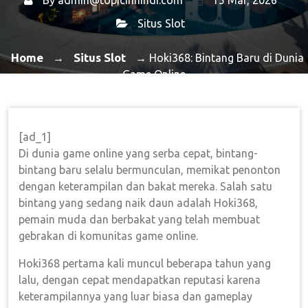
By
admin@topicinhindi.com
15 Mar, 2026
Situs Slot
Home
Situs Slot
→
→ Hoki368: Bintang Baru di Dunia
Game Online
[ad_1]
Di dunia game online yang serba cepat, bintang-
bintang baru selalu bermunculan, memikat penonton
dengan keterampilan dan bakat mereka. Salah satu
bintang yang sedang naik daun adalah Hoki368,
pemain muda dan berbakat yang telah membuat
gebrakan di komunitas game online.
Hoki368 pertama kali muncul beberapa tahun yang
lalu, dengan cepat mendapatkan reputasi karena
keterampilannya yang luar biasa dan gameplay