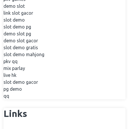
demo slot
link slot gacor
slot demo
slot demo pg
demo slot pg
demo slot gacor
slot demo gratis
slot demo mahjong
pkv qq
mix parlay
live hk
slot demo gacor
pg demo
qq
Links