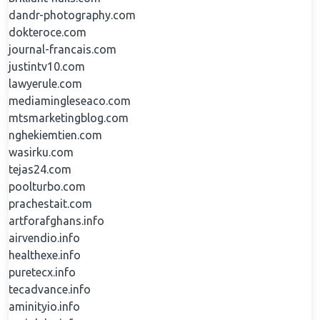
dandr-photography.com
dokteroce.com
journal-francais.com
justintv10.com
lawyerule.com
mediamingleseaco.com
mtsmarketingblog.com
nghekiemtien.com
wasirku.com
tejas24.com
poolturbo.com
prachestait.com
artforafghans.info
airvendio.info
healthexe.info
puretecx.info
tecadvance.info
aminityio.info