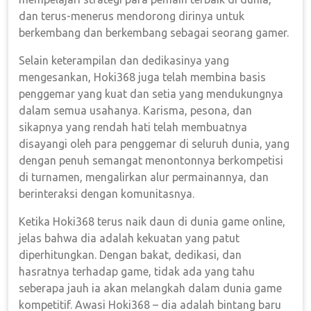
dan terus-menerus mendorong dirinya untuk
berkembang dan berkembang sebagai seorang gamer.
Selain keterampilan dan dedikasinya yang
mengesankan, Hoki368 juga telah membina basis
penggemar yang kuat dan setia yang mendukungnya
dalam semua usahanya. Karisma, pesona, dan
sikapnya yang rendah hati telah membuatnya
disayangi oleh para penggemar di seluruh dunia, yang
dengan penuh semangat menontonnya berkompetisi
di turnamen, mengalirkan alur permainannya, dan
berinteraksi dengan komunitasnya.
Ketika Hoki368 terus naik daun di dunia game online,
jelas bahwa dia adalah kekuatan yang patut
diperhitungkan. Dengan bakat, dedikasi, dan
hasratnya terhadap game, tidak ada yang tahu
seberapa jauh ia akan melangkah dalam dunia game
kompetitif. Awasi Hoki368 – dia adalah bintang baru