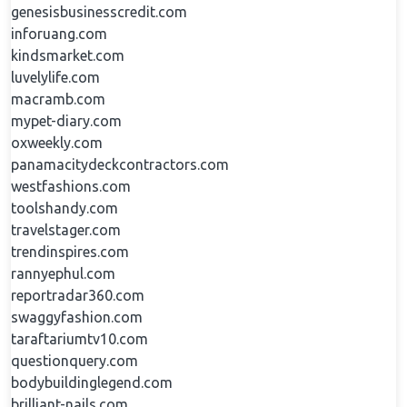
genesisbusinesscredit.com
inforuang.com
kindsmarket.com
luvelylife.com
macramb.com
mypet-diary.com
oxweekly.com
panamacitydeckcontractors.com
westfashions.com
toolshandy.com
travelstager.com
trendinspires.com
rannyephul.com
reportradar360.com
swaggyfashion.com
taraftariumtv10.com
questionquery.com
bodybuildinglegend.com
brilliant-nails.com