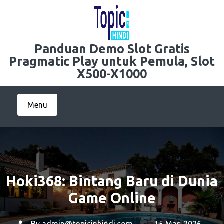
Skip
to
content
Panduan Demo Slot Gratis
Pragmatic Play untuk Pemula, Slot
X500-X1000
Menu
Hoki368: Bintang Baru di Dunia
Game Online