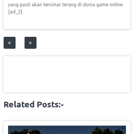
yang pasti akan bersinar terang di dunia game online.
[ad_2]
Post
navigation
Related Posts:-