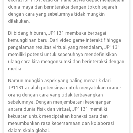
dunia maya dan berinteraksi dengan tokoh sejarah
dengan cara yang sebelumnya tidak mungkin
dilakukan.
Di bidang hiburan, JP1131 membuka berbagai
kemungkinan baru. Dari video game interaktif hingga
pengalaman realitas virtual yang mendalam, JP1131
memiliki potensi untuk sepenuhnya mendefinisikan
ulang cara kita mengonsumsi dan berinteraksi dengan
media.
Namun mungkin aspek yang paling menarik dari
JP1131 adalah potensinya untuk menyatukan orang-
orang dengan cara yang tidak terbayangkan
sebelumnya. Dengan menjembatani kesenjangan
antara dunia fisik dan virtual, JP1131 memiliki
kekuatan untuk menciptakan koneksi baru dan
menumbuhkan rasa kebersamaan dan kolaborasi
dalam skala global.