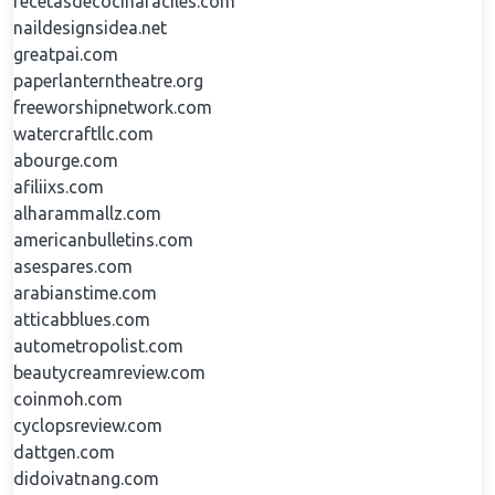
recetasdecocinafaciles.com
naildesignsidea.net
greatpai.com
paperlanterntheatre.org
freeworshipnetwork.com
watercraftllc.com
abourge.com
afiliixs.com
alharammallz.com
americanbulletins.com
asespares.com
arabianstime.com
atticabblues.com
autometropolist.com
beautycreamreview.com
coinmoh.com
cyclopsreview.com
dattgen.com
didoivatnang.com