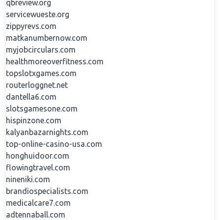
qbreview.org
servicewueste.org
zippyrevs.com
matkanumbernow.com
myjobcirculars.com
healthmoreoverfitness.com
topslotxgames.com
routerloggnet.net
dantella6.com
slotsgamesone.com
hispinzone.com
kalyanbazarnights.com
top-online-casino-usa.com
honghuidoor.com
flowingtravel.com
nineniki.com
brandiospecialists.com
medicalcare7.com
adtennaball.com