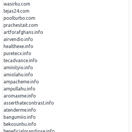
wasirku.com
tejas24.com
poolturbo.com
prachestait.com
artforafghans.info
airvendio.info
healthexe.info
puretecx.info
tecadvance.info
aminityio.info
amiolahu.info
ampacheme.info
ampullahu.info
aromaxme.info
asserthatecontrast.info
atenderme.info
bangumiio.info
bekosunhu.info
beneficialgrandiose.info