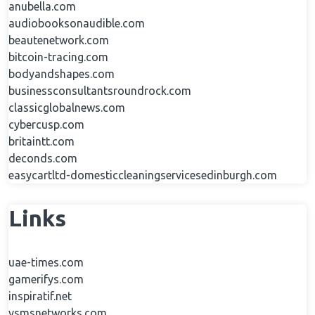
anubella.com
audiobooksonaudible.com
beautenetwork.com
bitcoin-tracing.com
bodyandshapes.com
businessconsultantsroundrock.com
classicglobalnews.com
cybercusp.com
britaintt.com
deconds.com
easycartltd-domesticcleaningservicesedinburgh.com
Links
uae-times.com
gamerifys.com
inspiratif.net
vsmsnetworks.com