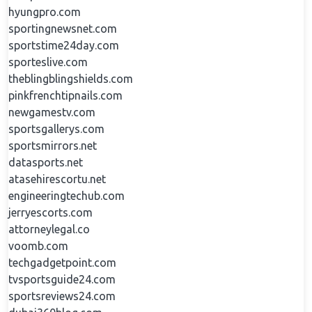
hyungpro.com
sportingnewsnet.com
sportstime24day.com
sporteslive.com
theblingblingshields.com
pinkfrenchtipnails.com
newgamestv.com
sportsgallerys.com
sportsmirrors.net
datasports.net
atasehirescortu.net
engineeringtechub.com
jerryescorts.com
attorneylegal.co
voomb.com
techgadgetpoint.com
tvsportsguide24.com
sportsreviews24.com