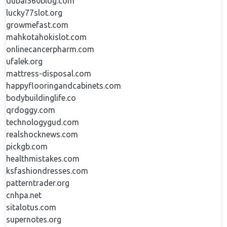
dubai360blog.com
lucky77slot.org
growmefast.com
mahkotahokislot.com
onlinecancerpharm.com
ufalek.org
mattress-disposal.com
happyflooringandcabinets.com
bodybuildinglife.co
qrdoggy.com
technologygud.com
realshocknews.com
pickgb.com
healthmistakes.com
ksfashiondresses.com
patterntrader.org
cnhpa.net
sitalotus.com
supernotes.org