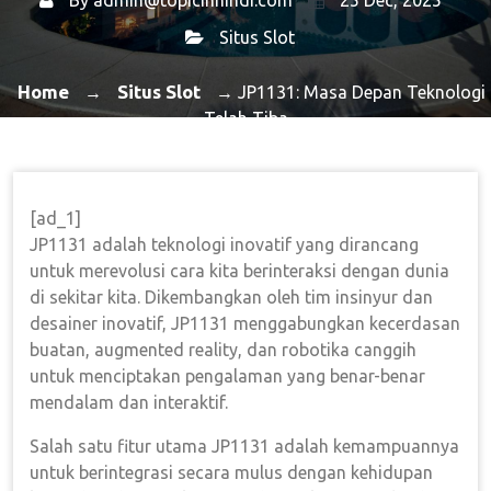
By
admin@topicinhindi.com
25 Dec, 2025
Situs Slot
Home
Situs Slot
→
→ JP1131: Masa Depan Teknologi
Telah Tiba
[ad_1]
JP1131 adalah teknologi inovatif yang dirancang
untuk merevolusi cara kita berinteraksi dengan dunia
di sekitar kita. Dikembangkan oleh tim insinyur dan
desainer inovatif, JP1131 menggabungkan kecerdasan
buatan, augmented reality, dan robotika canggih
untuk menciptakan pengalaman yang benar-benar
mendalam dan interaktif.
Salah satu fitur utama JP1131 adalah kemampuannya
untuk berintegrasi secara mulus dengan kehidupan