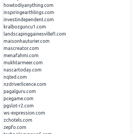
howtodiyanything.com
inspiringearthlings.com
investindependent.com
kralbozguncu1.com
landscapinggainesvillefl.com
maisonhauturier.com
mascreator.com
menafahmi.com
mukhtarmeer.com
nascartoday.com
nqted.com
nzdriverlicence.com
pagalguru.com
pcegame.com
pgslot-r2.com
ws-expression.com
zchotels.com
zepfo.com