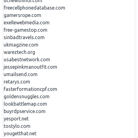
ucnewshindi.com
freecellphonedatabase.com
gamersrope.com
exellewebmedia.com
free-gamestop.com
sinbadtravels.com
ukmagzine.com
wareztech.org
usabestnetwork.com
jessepinkmanoutfit.com
umailsend.com
retarys.com
fasterformationcpf.com
goldensnuggles.com
lookbattlemap.com
buyrdpservice.com
yesport.net
tostylo.com
yougetthat.net