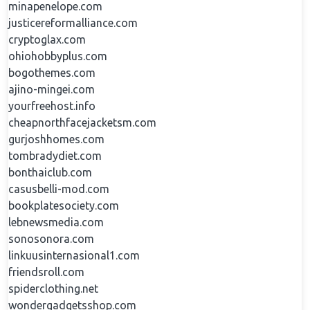
minapenelope.com
justicereformalliance.com
cryptoglax.com
ohiohobbyplus.com
bogothemes.com
ajino-mingei.com
yourfreehost.info
cheapnorthfacejacketsm.com
gurjoshhomes.com
tombradydiet.com
bonthaiclub.com
casusbelli-mod.com
bookplatesociety.com
lebnewsmedia.com
sonosonora.com
linkuusinternasional1.com
friendsroll.com
spiderclothing.net
wondergadgetsshop.com