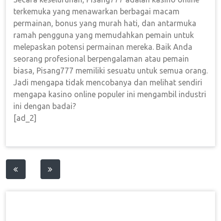
terkemuka yang menawarkan berbagai macam
permainan, bonus yang murah hati, dan antarmuka
ramah pengguna yang memudahkan pemain untuk
melepaskan potensi permainan mereka. Baik Anda
seorang profesional berpengalaman atau pemain
biasa, Pisang777 memiliki sesuatu untuk semua orang.
Jadi mengapa tidak mencobanya dan melihat sendiri
mengapa kasino online populer ini mengambil industri
ini dengan badai?
[ad_2]
Post
navigation