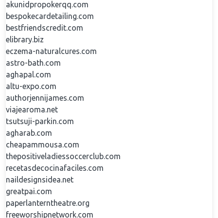
akunidpropokerqq.com
bespokecardetailing.com
bestfriendscredit.com
elibrary.biz
eczema-naturalcures.com
astro-bath.com
aghapal.com
altu-expo.com
authorjennijames.com
viajearoma.net
tsutsuji-parkin.com
agharab.com
cheapammousa.com
thepositiveladiessoccerclub.com
recetasdecocinafaciles.com
naildesignsidea.net
greatpai.com
paperlanterntheatre.org
freeworshipnetwork.com