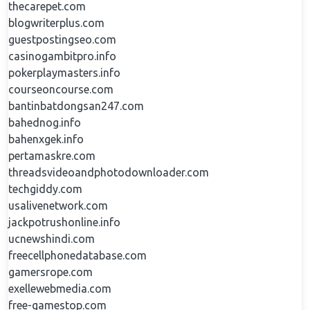
thecarepet.com
blogwriterplus.com
guestpostingseo.com
casinogambitpro.info
pokerplaymasters.info
courseoncourse.com
bantinbatdongsan247.com
bahednog.info
bahenxgek.info
pertamaskre.com
threadsvideoandphotodownloader.com
techgiddy.com
usalivenetwork.com
jackpotrushonline.info
ucnewshindi.com
freecellphonedatabase.com
gamersrope.com
exellewebmedia.com
free-gamestop.com