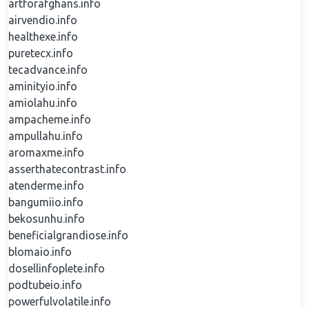
artforafghans.info
airvendio.info
healthexe.info
puretecx.info
tecadvance.info
aminityio.info
amiolahu.info
ampacheme.info
ampullahu.info
aromaxme.info
asserthatecontrast.info
atenderme.info
bangumiio.info
bekosunhu.info
beneficialgrandiose.info
blomaio.info
dosellinfoplete.info
podtubeio.info
powerfulvolatile.info