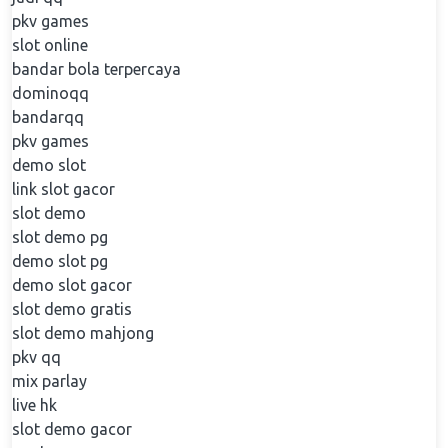
pkv games
slot online
bandar bola terpercaya
dominoqq
bandarqq
pkv games
demo slot
link slot gacor
slot demo
slot demo pg
demo slot pg
demo slot gacor
slot demo gratis
slot demo mahjong
pkv qq
mix parlay
live hk
slot demo gacor