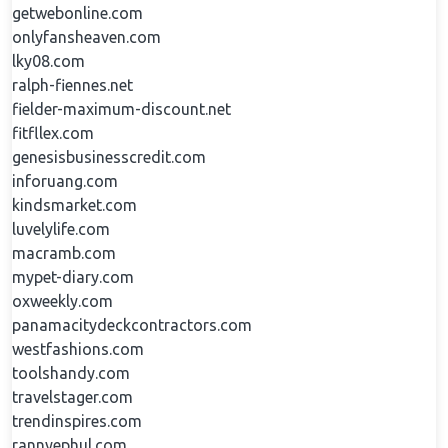
getwebonline.com
onlyfansheaven.com
lky08.com
ralph-fiennes.net
fielder-maximum-discount.net
fitfllex.com
genesisbusinesscredit.com
inforuang.com
kindsmarket.com
luvelylife.com
macramb.com
mypet-diary.com
oxweekly.com
panamacitydeckcontractors.com
westfashions.com
toolshandy.com
travelstager.com
trendinspires.com
rannyephul.com