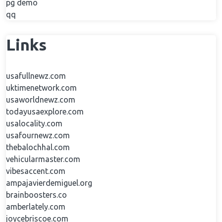
pg demo
qq
Links
usafullnewz.com
uktimenetwork.com
usaworldnewz.com
todayusaexplore.com
usalocality.com
usafournewz.com
thebalochhal.com
vehicularmaster.com
vibesaccent.com
ampajavierdemiguel.org
brainboosters.co
amberlately.com
joycebriscoe.com