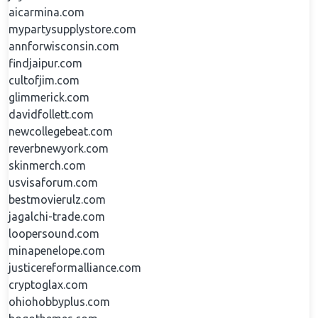
aicarmina.com
mypartysupplystore.com
annforwisconsin.com
findjaipur.com
cultofjim.com
glimmerick.com
davidfollett.com
newcollegebeat.com
reverbnewyork.com
skinmerch.com
usvisaforum.com
bestmovierulz.com
jagalchi-trade.com
loopersound.com
minapenelope.com
justicereformalliance.com
cryptoglax.com
ohiohobbyplus.com