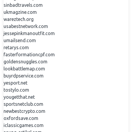
sinbadtravels.com
ukmagzine.com
wareztech.org
usabestnetwork.com
jessepinkmanoutfit.com
umailsend.com
retarys.com
fasterformationcpf.com
goldensnuggles.com
lookbattlemap.com
buyrdpservice.com
yesport.net
tostylo.com
yougetthat.net
sportsnetclub.com
newbestcrypto.com
oxfordsave.com
iclassicgames.com