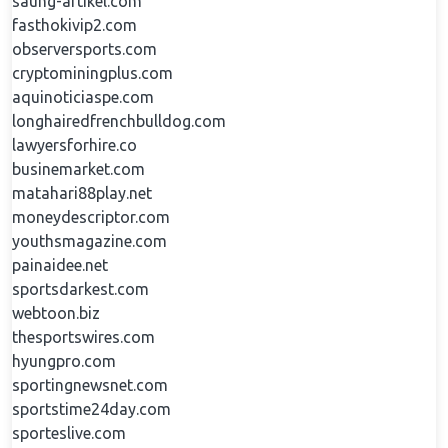
saung-artikel.com
fasthokivip2.com
observersports.com
cryptominingplus.com
aquinoticiaspe.com
longhairedfrenchbulldog.com
lawyersforhire.co
businemarket.com
matahari88play.net
moneydescriptor.com
youthsmagazine.com
painaidee.net
sportsdarkest.com
webtoon.biz
thesportswires.com
hyungpro.com
sportingnewsnet.com
sportstime24day.com
sporteslive.com