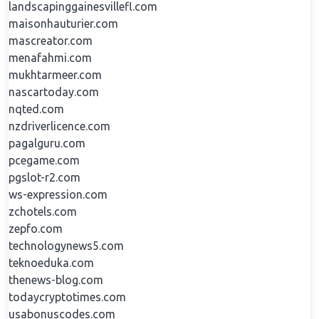
landscapinggainesvillefl.com
maisonhauturier.com
mascreator.com
menafahmi.com
mukhtarmeer.com
nascartoday.com
nqted.com
nzdriverlicence.com
pagalguru.com
pcegame.com
pgslot-r2.com
ws-expression.com
zchotels.com
zepfo.com
technologynews5.com
teknoeduka.com
thenews-blog.com
todaycryptotimes.com
usabonuscodes.com