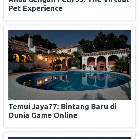
Pet Experience
Temui Jaya77: Bintang Baru di
Dunia Game Online