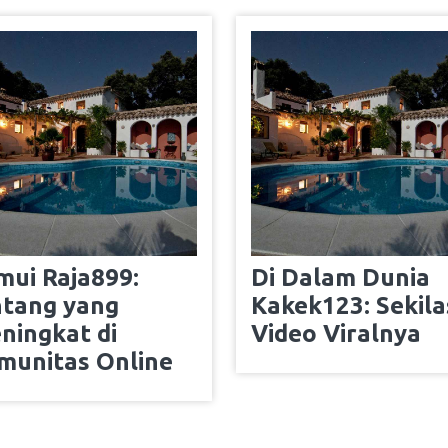
mui Raja899:
Di Dalam Dunia
ntang yang
Kakek123: Sekila
ningkat di
Video Viralnya
munitas Online