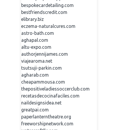
bespokecardetailing.com
bestfriendscredit.com
elibrary.biz
eczema-naturalcures.com
astro-bath.com
aghapal.com
altu-expo.com
authorjennijames.com
viajearoma.net
tsutsuji-parkin.com
agharab.com
cheapammousa.com
thepositiveladiessoccerclub.com
recetasdecocinafaciles.com
naildesignsidea.net
greatpai.com
paperlanterntheatre.org
freeworshipnetwork.com