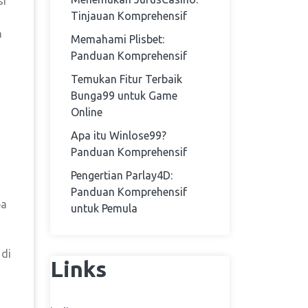
si
Tinjauan Komprehensif
a
Memahami Plisbet:
Panduan Komprehensif
Temukan Fitur Terbaik
Bunga99 untuk Game
Online
Apa itu Winlose99?
Panduan Komprehensif
Pengertian Parlay4D:
Panduan Komprehensif
pa
untuk Pemula
 di
Links