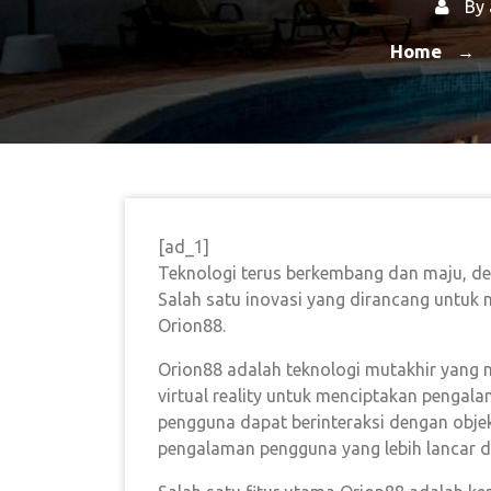
By
Home
→
[ad_1]
Teknologi terus berkembang dan maju, den
Salah satu inovasi yang dirancang untuk m
Orion88.
Orion88 adalah teknologi mutakhir yang
virtual reality untuk menciptakan pengal
pengguna dapat berinteraksi dengan objek
pengalaman pengguna yang lebih lancar dan