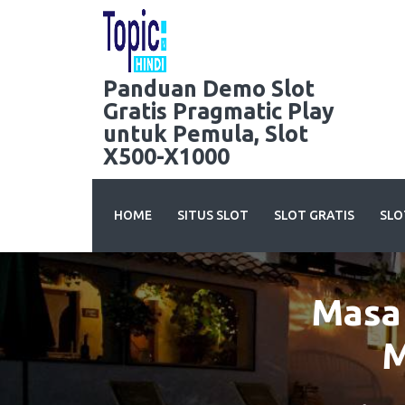
Skip
to
content
Panduan Demo Slot
Gratis Pragmatic Play
untuk Pemula, Slot
X500-X1000
HOME
SITUS SLOT
SLOT GRATIS
SLO
Masa 
M