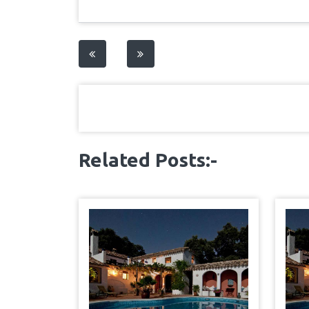
Post
navigation
Related Posts:-