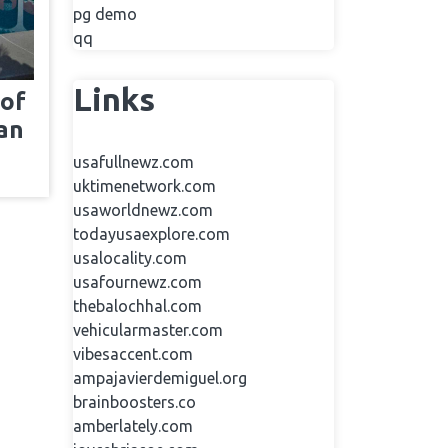
pg demo
qq
Links
 of
an
usafullnewz.com
uktimenetwork.com
usaworldnewz.com
todayusaexplore.com
usalocality.com
usafournewz.com
thebalochhal.com
vehicularmaster.com
vibesaccent.com
ampajavierdemiguel.org
brainboosters.co
amberlately.com