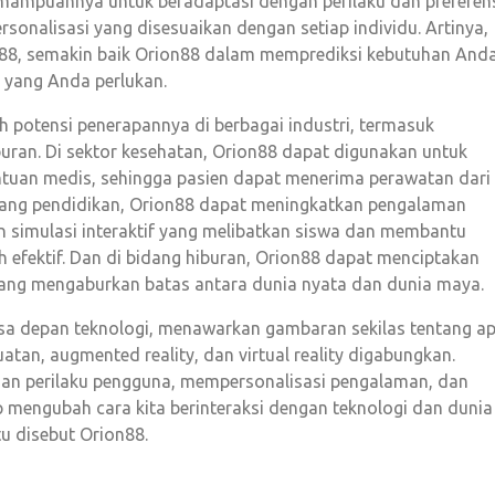
emampuannya untuk beradaptasi dengan perilaku dan preferen
onalisasi yang disesuaikan dengan setiap individu. Artinya,
88, semakin baik Orion88 dalam memprediksi kebutuhan And
 yang Anda perlukan.
h potensi penerapannya di berbagai industri, termasuk
uran. Di sektor kesehatan, Orion88 dapat digunakan untuk
ntuan medis, sehingga pasien dapat menerima perawatan dari
dang pendidikan, Orion88 dapat meningkatkan pengalaman
n simulasi interaktif yang melibatkan siswa dan membantu
 efektif. Dan di bidang hiburan, Orion88 dapat menciptakan
ang mengaburkan batas antara dunia nyata dan dunia maya.
sa depan teknologi, menawarkan gambaran sekilas tentang a
atan, augmented reality, dan virtual reality digabungkan.
n perilaku pengguna, mempersonalisasi pengalaman, dan
p mengubah cara kita berinteraksi dengan teknologi dan dunia
tu disebut Orion88.