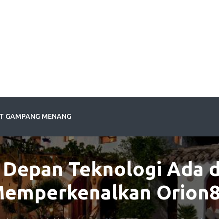
T GAMPANG MENANG
Depan Teknologi Ada di
emperkenalkan Orion