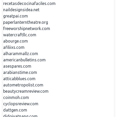
recetasdecocinafaciles.com
naildesignsidea.net
greatpai.com
paperlanterntheatre.org
freeworshipnetwork.com
watercraftllc.com
abourge.com
afiliixs.com
alharammallz.com
americanbulletins.com
asespares.com
arabianstime.com
atticabblues.com
autometropolist.com
beautycreamreview.com
coinmoh.com
cyclopsreview.com
dattgen.com
didoivatnang.com