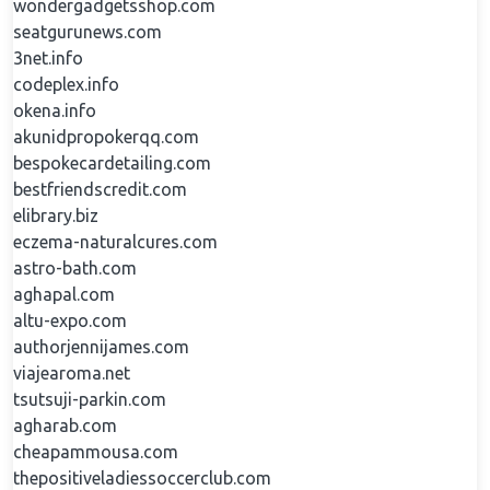
wondergadgetsshop.com
seatgurunews.com
3net.info
codeplex.info
okena.info
akunidpropokerqq.com
bespokecardetailing.com
bestfriendscredit.com
elibrary.biz
eczema-naturalcures.com
astro-bath.com
aghapal.com
altu-expo.com
authorjennijames.com
viajearoma.net
tsutsuji-parkin.com
agharab.com
cheapammousa.com
thepositiveladiessoccerclub.com