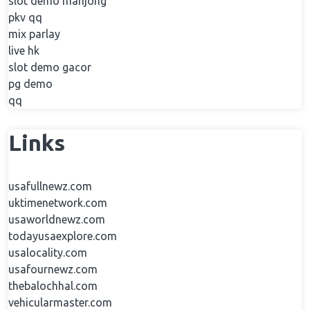
slot demo mahjong
pkv qq
mix parlay
live hk
slot demo gacor
pg demo
qq
Links
usafullnewz.com
uktimenetwork.com
usaworldnewz.com
todayusaexplore.com
usalocality.com
usafournewz.com
thebalochhal.com
vehicularmaster.com