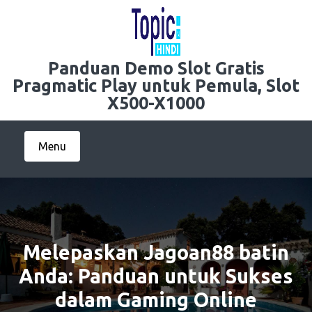
Skip
to
content
Panduan Demo Slot Gratis
Pragmatic Play untuk Pemula, Slot
X500-X1000
Menu
Melepaskan Jagoan88 batin
Anda: Panduan untuk Sukses
dalam Gaming Online