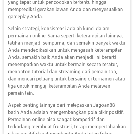
yang tepat untuk pencocokan tertentu hingga
memprediksi gerakan lawan Anda dan menyesuaikan
gameplay Anda.
Selain strategi, konsistensi adalah kunci dalam
permainan online. Sama seperti keterampilan lainnya,
latihan menjadi sempurna, dan semakin banyak waktu
Anda mendedikasikan untuk mengasah keterampilan
Anda, semakin baik Anda akan menjadi. Ini berarti
menempatkan waktu untuk bermain secara teratur,
menonton tutorial dan streaming dari pemain top,
dan mencari peluang untuk bersaing di turnamen atau
liga untuk menguji keterampilan Anda melawan
pemain lain.
Aspek penting lainnya dari melepaskan Jagoan88
batin Anda adalah mengembangkan pola pikir positif.
Permainan online bisa sangat kompetitif dan
terkadang membuat frustrasi, tetapi mempertahankan
sikap positif dapat membantu Anda tetap fokus,