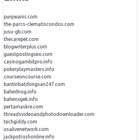
punjwanis.com
the-parcs-clematiscondos.com
jusu-gb.com
thecarepet.com
blogwriterplus.com
guestpostingseo.com
casinogambitpro.info
pokerplaymasters.info
courseoncourse.com
bantinbatdongsan247.com
bahednog.info
bahenxgek.info
pertamaskre.com
threadsvideoandphotodownloader.com
techgiddy.com
usalivenetwork.com
jackpotrushonline.info