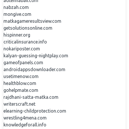
adtennaball.com
nabzah.com
mongive.com
matkagameresultsview.com
getsolutionsonline.com
hispinner.org
criticalinsurance.info
nokariposter.com
kalyan-guessing-nightplay.com
gameofpanels.com
androidappsdownloader.com
usetimenow.com
healthblow.com
gohelpmate.com
rajdhani-satta-matka.com
writerscraft.net
elearning-childprotection.com
wrestling4mena.com
knowledgeforall.info