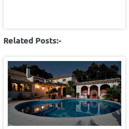
Related Posts:-