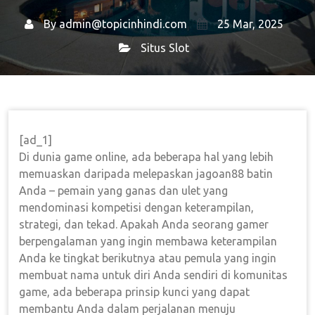
By
admin@topicinhindi.com
25 Mar, 2025
Situs Slot
Home
Situs Slot
→
→ Melepaskan Jagoan88 batin
Anda: Panduan untuk Sukses dalam Gaming Online
[ad_1]
Di dunia game online, ada beberapa hal yang lebih
memuaskan daripada melepaskan jagoan88 batin
Anda – pemain yang ganas dan ulet yang
mendominasi kompetisi dengan keterampilan,
strategi, dan tekad. Apakah Anda seorang gamer
berpengalaman yang ingin membawa keterampilan
Anda ke tingkat berikutnya atau pemula yang ingin
membuat nama untuk diri Anda sendiri di komunitas
game, ada beberapa prinsip kunci yang dapat
membantu Anda dalam perjalanan menuju