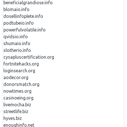
beneficialgrandiose.info
blomaio.info
dosellinfoplete.info
podtubeio.info
powerfulvolatile.info
qvidsio.info
shumaio.info
slotherio.info
cysapluscertification.org
fortnitehacks.org
loginsearch.org
aodecor.org
donorsmatch.org
nowtimes.org
casinoeing.org
livemocha.biz
streetlife.biz
hyves.biz
enoughinfo.net