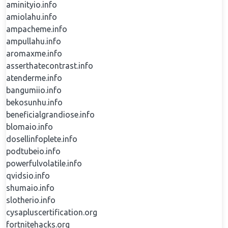
aminityio.info
amiolahu.info
ampacheme.info
ampullahu.info
aromaxme.info
asserthatecontrast.info
atenderme.info
bangumiio.info
bekosunhu.info
beneficialgrandiose.info
blomaio.info
dosellinfoplete.info
podtubeio.info
powerfulvolatile.info
qvidsio.info
shumaio.info
slotherio.info
cysapluscertification.org
fortnitehacks.org