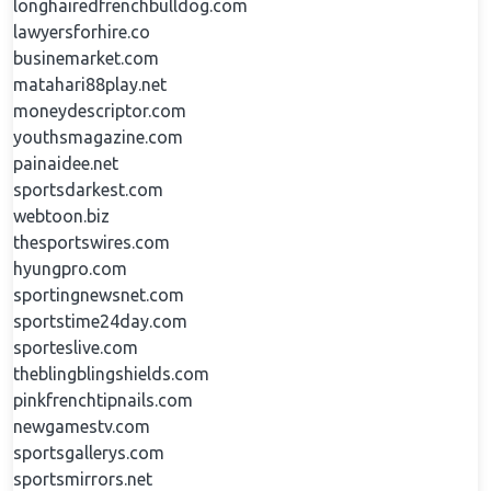
longhairedfrenchbulldog.com
lawyersforhire.co
businemarket.com
matahari88play.net
moneydescriptor.com
youthsmagazine.com
painaidee.net
sportsdarkest.com
webtoon.biz
thesportswires.com
hyungpro.com
sportingnewsnet.com
sportstime24day.com
sporteslive.com
theblingblingshields.com
pinkfrenchtipnails.com
newgamestv.com
sportsgallerys.com
sportsmirrors.net