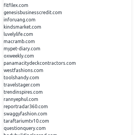
fitfllex.com
genesisbusinesscredit.com
inforuang.com
kindsmarket.com
luvelylife.com
macramb.com
mypet-diary.com
oxweekly.com
panamacitydeckcontractors.com
westfashions.com
toolshandy.com
travelstager.com
trendinspires.com
rannyephul.com
reportradar360.com
swaggyfashion.com
taraftariumtv10.com
questionquery.com