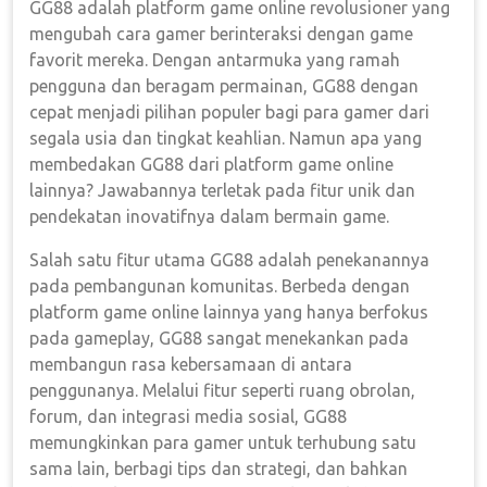
GG88 adalah platform game online revolusioner yang
mengubah cara gamer berinteraksi dengan game
favorit mereka. Dengan antarmuka yang ramah
pengguna dan beragam permainan, GG88 dengan
cepat menjadi pilihan populer bagi para gamer dari
segala usia dan tingkat keahlian. Namun apa yang
membedakan GG88 dari platform game online
lainnya? Jawabannya terletak pada fitur unik dan
pendekatan inovatifnya dalam bermain game.
Salah satu fitur utama GG88 adalah penekanannya
pada pembangunan komunitas. Berbeda dengan
platform game online lainnya yang hanya berfokus
pada gameplay, GG88 sangat menekankan pada
membangun rasa kebersamaan di antara
penggunanya. Melalui fitur seperti ruang obrolan,
forum, dan integrasi media sosial, GG88
memungkinkan para gamer untuk terhubung satu
sama lain, berbagi tips dan strategi, dan bahkan