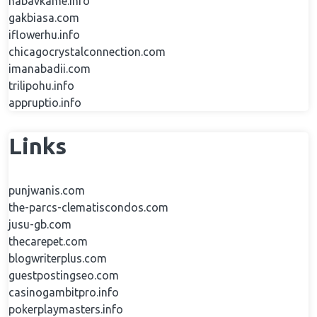
nabavkame.info
gakbiasa.com
iflowerhu.info
chicagocrystalconnection.com
imanabadii.com
trilipohu.info
appruptio.info
Links
punjwanis.com
the-parcs-clematiscondos.com
jusu-gb.com
thecarepet.com
blogwriterplus.com
guestpostingseo.com
casinogambitpro.info
pokerplaymasters.info