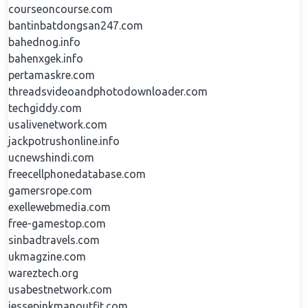
courseoncourse.com
bantinbatdongsan247.com
bahednog.info
bahenxgek.info
pertamaskre.com
threadsvideoandphotodownloader.com
techgiddy.com
usalivenetwork.com
jackpotrushonline.info
ucnewshindi.com
freecellphonedatabase.com
gamersrope.com
exellewebmedia.com
free-gamestop.com
sinbadtravels.com
ukmagzine.com
wareztech.org
usabestnetwork.com
jessepinkmanoutfit.com