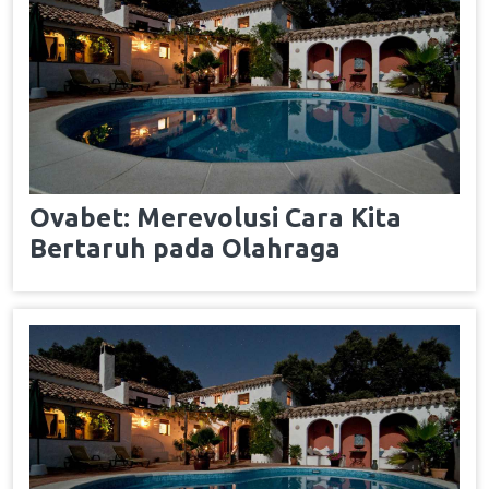
Ovabet: Merevolusi Cara Kita
Bertaruh pada Olahraga