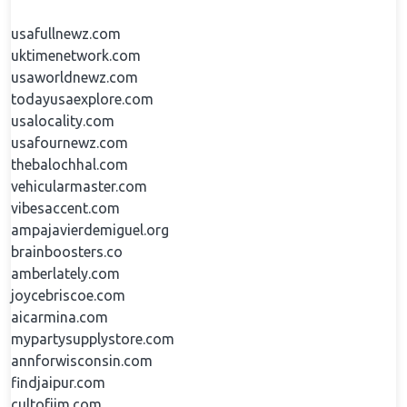
usafullnewz.com
uktimenetwork.com
usaworldnewz.com
todayusaexplore.com
usalocality.com
usafournewz.com
thebalochhal.com
vehicularmaster.com
vibesaccent.com
ampajavierdemiguel.org
brainboosters.co
amberlately.com
joycebriscoe.com
aicarmina.com
mypartysupplystore.com
annforwisconsin.com
findjaipur.com
cultofjim.com