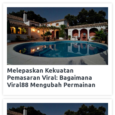
Melepaskan Kekuatan
Pemasaran Viral: Bagaimana
Viral88 Mengubah Permainan