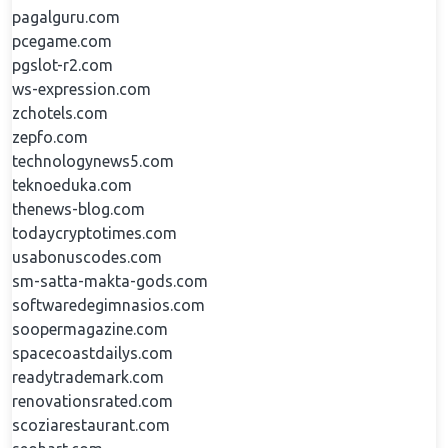
pagalguru.com
pcegame.com
pgslot-r2.com
ws-expression.com
zchotels.com
zepfo.com
technologynews5.com
teknoeduka.com
thenews-blog.com
todaycryptotimes.com
usabonuscodes.com
sm-satta-makta-gods.com
softwaredegimnasios.com
soopermagazine.com
spacecoastdailys.com
readytrademark.com
renovationsrated.com
scoziarestaurant.com