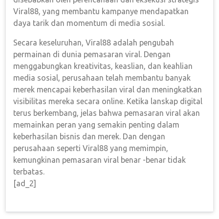
Viral88, yang membantu kampanye mendapatkan
daya tarik dan momentum di media sosial.
Secara keseluruhan, Viral88 adalah pengubah
permainan di dunia pemasaran viral. Dengan
menggabungkan kreativitas, keaslian, dan keahlian
media sosial, perusahaan telah membantu banyak
merek mencapai keberhasilan viral dan meningkatkan
visibilitas mereka secara online. Ketika lanskap digital
terus berkembang, jelas bahwa pemasaran viral akan
memainkan peran yang semakin penting dalam
keberhasilan bisnis dan merek. Dan dengan
perusahaan seperti Viral88 yang memimpin,
kemungkinan pemasaran viral benar -benar tidak
terbatas.
[ad_2]