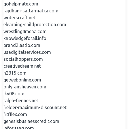
gohelpmate.com
rajdhani-satta-matka.com
writerscraft.net
elearning-childprotection.com
wrestling4mena.com
knowledgeforall.info
brand2lastio.com
usadigitalservices.com
socialhoppers.com
creativedream.net
n2315.com
getwebonline.com
onlyfansheaven.com
lky08.com
ralph-fiennes.net
fielder-maximum-discount.net
fitfllex.com
genesisbusinesscredit.com
inforuang.com