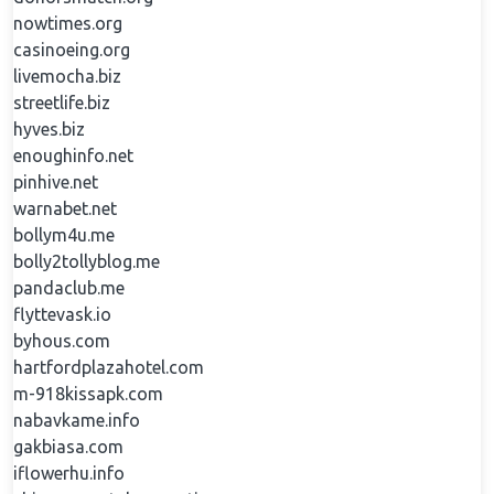
nowtimes.org
casinoeing.org
livemocha.biz
streetlife.biz
hyves.biz
enoughinfo.net
pinhive.net
warnabet.net
bollym4u.me
bolly2tollyblog.me
pandaclub.me
flyttevask.io
byhous.com
hartfordplazahotel.com
m-918kissapk.com
nabavkame.info
gakbiasa.com
iflowerhu.info