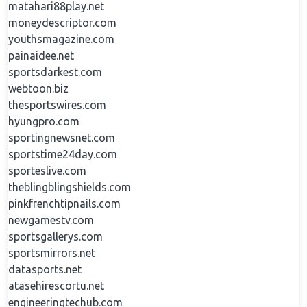
matahari88play.net
moneydescriptor.com
youthsmagazine.com
painaidee.net
sportsdarkest.com
webtoon.biz
thesportswires.com
hyungpro.com
sportingnewsnet.com
sportstime24day.com
sporteslive.com
theblingblingshields.com
pinkfrenchtipnails.com
newgamestv.com
sportsgallerys.com
sportsmirrors.net
datasports.net
atasehirescortu.net
engineeringtechub.com