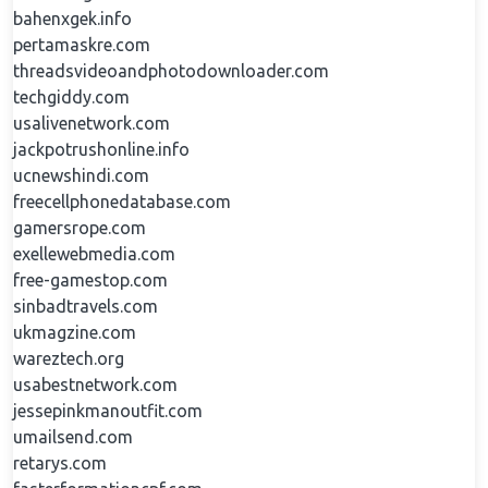
bahenxgek.info
pertamaskre.com
threadsvideoandphotodownloader.com
techgiddy.com
usalivenetwork.com
jackpotrushonline.info
ucnewshindi.com
freecellphonedatabase.com
gamersrope.com
exellewebmedia.com
free-gamestop.com
sinbadtravels.com
ukmagzine.com
wareztech.org
usabestnetwork.com
jessepinkmanoutfit.com
umailsend.com
retarys.com