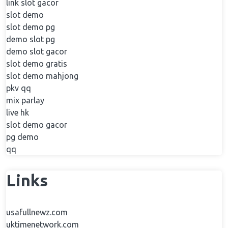
link slot gacor
slot demo
slot demo pg
demo slot pg
demo slot gacor
slot demo gratis
slot demo mahjong
pkv qq
mix parlay
live hk
slot demo gacor
pg demo
qq
Links
usafullnewz.com
uktimenetwork.com