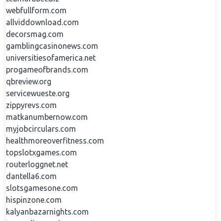
webfullform.com
allviddownload.com
decorsmag.com
gamblingcasinonews.com
universitiesofamerica.net
progameofbrands.com
qbreview.org
servicewueste.org
zippyrevs.com
matkanumbernow.com
myjobcirculars.com
healthmoreoverfitness.com
topslotxgames.com
routerloggnet.net
dantella6.com
slotsgamesone.com
hispinzone.com
kalyanbazarnights.com