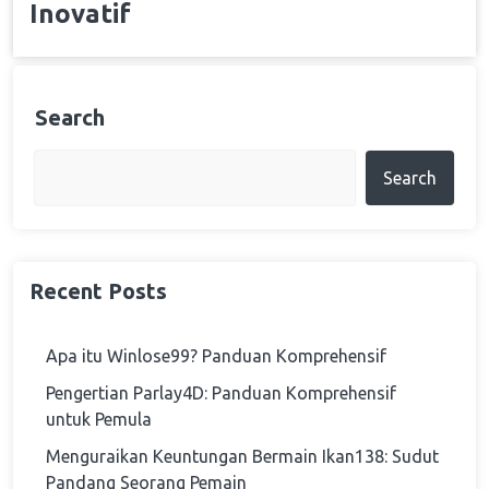
Inovatif
Search
Search
Recent Posts
Apa itu Winlose99? Panduan Komprehensif
Pengertian Parlay4D: Panduan Komprehensif
untuk Pemula
Menguraikan Keuntungan Bermain Ikan138: Sudut
Pandang Seorang Pemain