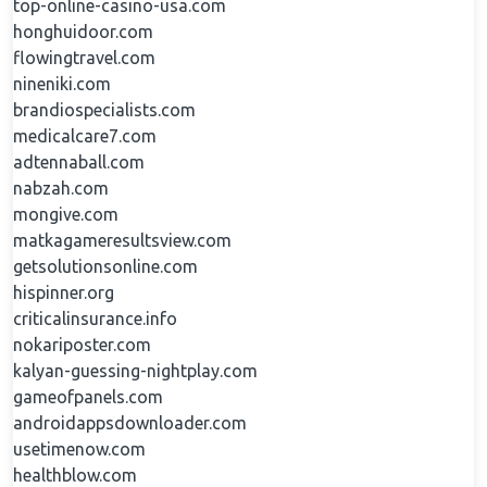
top-online-casino-usa.com
honghuidoor.com
flowingtravel.com
nineniki.com
brandiospecialists.com
medicalcare7.com
adtennaball.com
nabzah.com
mongive.com
matkagameresultsview.com
getsolutionsonline.com
hispinner.org
criticalinsurance.info
nokariposter.com
kalyan-guessing-nightplay.com
gameofpanels.com
androidappsdownloader.com
usetimenow.com
healthblow.com