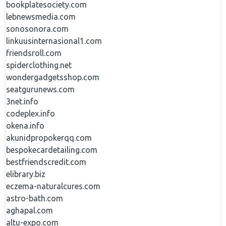
bookplatesociety.com
lebnewsmedia.com
sonosonora.com
linkuusinternasional1.com
friendsroll.com
spiderclothing.net
wondergadgetsshop.com
seatgurunews.com
3net.info
codeplex.info
okena.info
akunidpropokerqq.com
bespokecardetailing.com
bestfriendscredit.com
elibrary.biz
eczema-naturalcures.com
astro-bath.com
aghapal.com
altu-expo.com