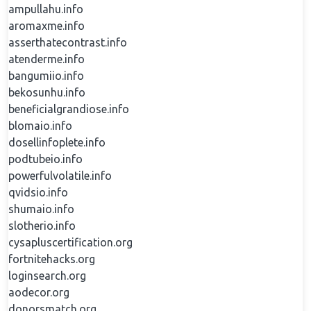
ampullahu.info
aromaxme.info
asserthatecontrast.info
atenderme.info
bangumiio.info
bekosunhu.info
beneficialgrandiose.info
blomaio.info
dosellinfoplete.info
podtubeio.info
powerfulvolatile.info
qvidsio.info
shumaio.info
slotherio.info
cysapluscertification.org
fortnitehacks.org
loginsearch.org
aodecor.org
donorsmatch.org