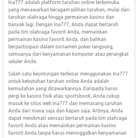
Ina777 adalah platform taruhan online terkemuka
yang menawarkan beragam pilihan taruhan, mulai dari
taruhan olahraga hingga permainan kasino dan
banyak lagi. Dengan Ina777, Anda dapat bertaruh
pada tim olahraga favorit Anda, memainkan
permainan kasino favorit Anda, dan bahkan
berpartisipasi dalam turnamen poker langsung,
semuanya dari kenyamanan komputer atau perangkat
seluler Anda.
Salah satu keuntungan terbesar menggunakan Ina777
untuk kebutuhan taruhan online Anda adalah
kemudahan yang ditawarkannya. Daripada harus
pergi ke kasino fisik atau sportsbook, Anda cukup
masuk ke situs web Ina777 dan memasang taruhan
Anda dari mana saja dan kapan saja. Artinya, Anda
dapat menikmati sensasi bertaruh pada tim olahraga
favorit Anda atau memainkan permainan kasino
favorit Anda tanpa harus meninggalkan kenyamanan