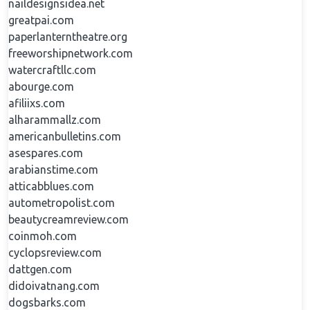
naildesignsidea.net
greatpai.com
paperlanterntheatre.org
freeworshipnetwork.com
watercraftllc.com
abourge.com
afiliixs.com
alharammallz.com
americanbulletins.com
asespares.com
arabianstime.com
atticabblues.com
autometropolist.com
beautycreamreview.com
coinmoh.com
cyclopsreview.com
dattgen.com
didoivatnang.com
dogsbarks.com