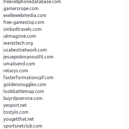
freecellphonedatabase.com
gamersrope.com
exellewebmedia.com
free-gamestop.com
sinbadtravels.com
ukmagzine.com
wareztech.org
usabestnetwork.com
jessepinkmanoutfit.com
umailsend.com
retarys.com
fasterformationcpf.com
goldensnuggles.com
lookbattlemap.com
buyrdpservice.com
yesport.net
tostylo.com
yougetthat.net
sportsnetclub.com