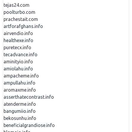
tejas24.com
poolturbo.com
prachestait.com
artforafghans.info
airvendio.info
healthexe.info
puretecx.info
tecadvance.info
aminityio.info
amiolahu.info
ampacheme.info
ampullahu.info
aromaxme.info
asserthatecontrast.info
atenderme.info
bangumiio.info
bekosunhu.info
beneficialgrandiose.info