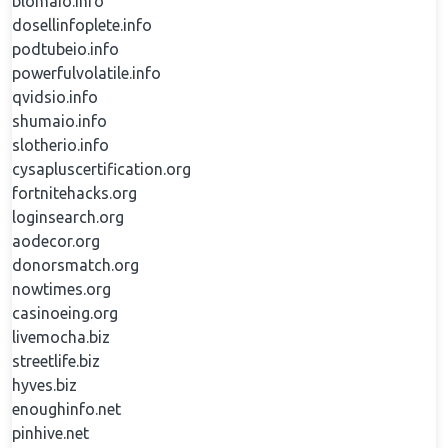
blomaio.info
dosellinfoplete.info
podtubeio.info
powerfulvolatile.info
qvidsio.info
shumaio.info
slotherio.info
cysapluscertification.org
fortnitehacks.org
loginsearch.org
aodecor.org
donorsmatch.org
nowtimes.org
casinoeing.org
livemocha.biz
streetlife.biz
hyves.biz
enoughinfo.net
pinhive.net