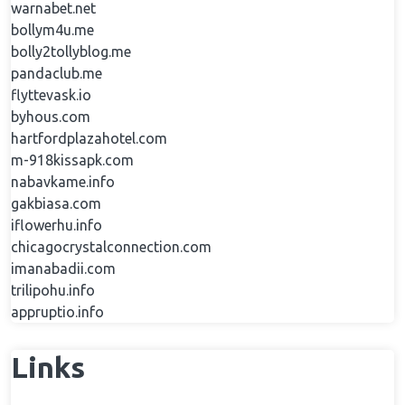
warnabet.net
bollym4u.me
bolly2tollyblog.me
pandaclub.me
flyttevask.io
byhous.com
hartfordplazahotel.com
m-918kissapk.com
nabavkame.info
gakbiasa.com
iflowerhu.info
chicagocrystalconnection.com
imanabadii.com
trilipohu.info
appruptio.info
Links