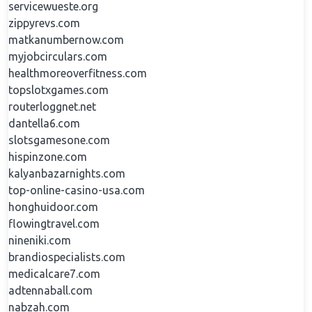
servicewueste.org
zippyrevs.com
matkanumbernow.com
myjobcirculars.com
healthmoreoverfitness.com
topslotxgames.com
routerloggnet.net
dantella6.com
slotsgamesone.com
hispinzone.com
kalyanbazarnights.com
top-online-casino-usa.com
honghuidoor.com
flowingtravel.com
nineniki.com
brandiospecialists.com
medicalcare7.com
adtennaball.com
nabzah.com