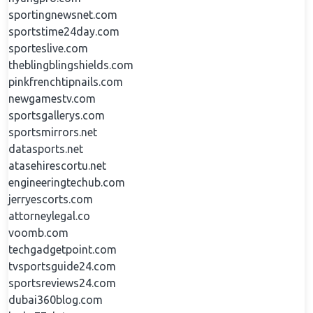
sportingnewsnet.com
sportstime24day.com
sporteslive.com
theblingblingshields.com
pinkfrenchtipnails.com
newgamestv.com
sportsgallerys.com
sportsmirrors.net
datasports.net
atasehirescortu.net
engineeringtechub.com
jerryescorts.com
attorneylegal.co
voomb.com
techgadgetpoint.com
tvsportsguide24.com
sportsreviews24.com
dubai360blog.com