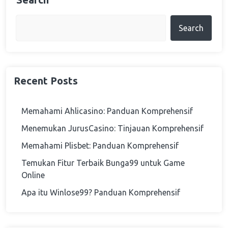
Search
Recent Posts
Memahami Ahlicasino: Panduan Komprehensif
Menemukan JurusCasino: Tinjauan Komprehensif
Memahami Plisbet: Panduan Komprehensif
Temukan Fitur Terbaik Bunga99 untuk Game
Online
Apa itu Winlose99? Panduan Komprehensif