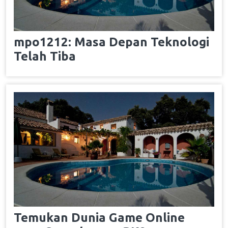
mpo1212: Masa Depan Teknologi
Telah Tiba
Temukan Dunia Game Online