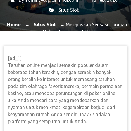
By
admin@topicinhindi.com
18 Feb, 2026
Situs Slot
Home
Situs Slot
→
→ Melepaskan Sensasi Taruhan
Online dengan Ina777
[ad_1]
Taruhan online menjadi semakin populer dalam
beberapa tahun terakhir, dengan semakin banyak
orang beralih ke internet untuk memasang taruhan
pada tim olahraga favorit mereka, bermain permainan
kasino, atau mencoba peruntungan di poker online.
Jika Anda mencari cara yang mendebarkan dan
nyaman untuk menikmati kegembiraan berjudi dari
kenyamanan rumah Anda sendiri, Ina777 adalah
platform yang sempurna untuk Anda.