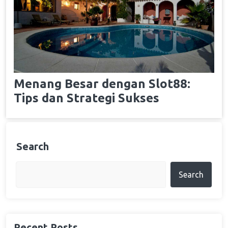
Menang Besar dengan Slot88:
Tips dan Strategi Sukses
Search
Search
Recent Posts