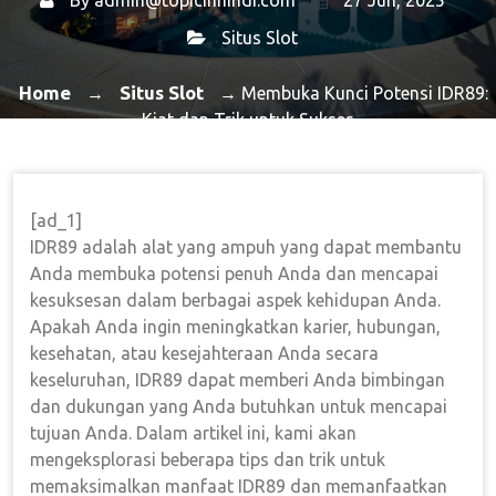
By
admin@topicinhindi.com
27 Jun, 2025
Situs Slot
Home
Situs Slot
→
→ Membuka Kunci Potensi IDR89:
Kiat dan Trik untuk Sukses
[ad_1]
IDR89 adalah alat yang ampuh yang dapat membantu
Anda membuka potensi penuh Anda dan mencapai
kesuksesan dalam berbagai aspek kehidupan Anda.
Apakah Anda ingin meningkatkan karier, hubungan,
kesehatan, atau kesejahteraan Anda secara
keseluruhan, IDR89 dapat memberi Anda bimbingan
dan dukungan yang Anda butuhkan untuk mencapai
tujuan Anda. Dalam artikel ini, kami akan
mengeksplorasi beberapa tips dan trik untuk
memaksimalkan manfaat IDR89 dan memanfaatkan