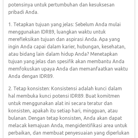
potensinya untuk pertumbuhan dan kesuksesan
pribadi Anda.
1. Tetapkan tujuan yang jelas: Sebelum Anda mulai
menggunakan IDR89, luangkan waktu untuk
merefleksikan tujuan dan aspirasi Anda. Apa yang
ingin Anda capai dalam karier, hubungan, kesehatan,
atau bidang lain dalam hidup Anda? Menetapkan
tujuan yang jelas dan spesifik akan membantu Anda
memfokuskan upaya Anda dan memanfaatkan waktu
Anda dengan IDR89.
2. Tetap konsisten: Konsistensi adalah kunci dalam
hal membuka kunci potensi IDR89. Buat komitmen
untuk menggunakan alat ini secara teratur dan
konsisten, apakah itu setiap hari, mingguan, atau
bulanan. Dengan tetap konsisten, Anda akan dapat
melacak kemajuan Anda, mengidentifikasi area untuk
perbaikan, dan membuat penyesuaian yang diperlukan