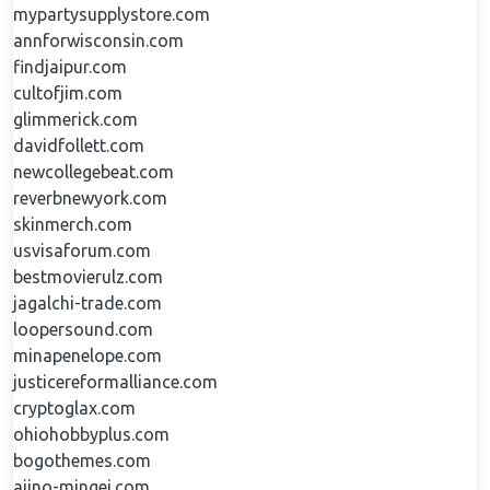
mypartysupplystore.com
annforwisconsin.com
findjaipur.com
cultofjim.com
glimmerick.com
davidfollett.com
newcollegebeat.com
reverbnewyork.com
skinmerch.com
usvisaforum.com
bestmovierulz.com
jagalchi-trade.com
loopersound.com
minapenelope.com
justicereformalliance.com
cryptoglax.com
ohiohobbyplus.com
bogothemes.com
ajino-mingei.com