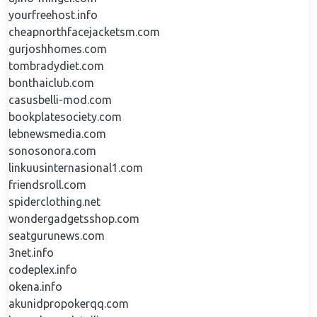
yourfreehost.info
cheapnorthfacejacketsm.com
gurjoshhomes.com
tombradydiet.com
bonthaiclub.com
casusbelli-mod.com
bookplatesociety.com
lebnewsmedia.com
sonosonora.com
linkuusinternasional1.com
friendsroll.com
spiderclothing.net
wondergadgetsshop.com
seatgurunews.com
3net.info
codeplex.info
okena.info
akunidpropokerqq.com