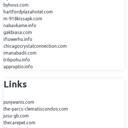
byhous.com
hartfordplazahotel.com
m-918kissapk.com
nabavkame.info
gakbiasa.com
iflowerhu.info
chicagocrystalconnection.com
imanabadii.com
trilipohu.info
appruptio.info
Links
punjwanis.com
the-parcs-clematiscondos.com
jusu-gb.com
thecarepet.com