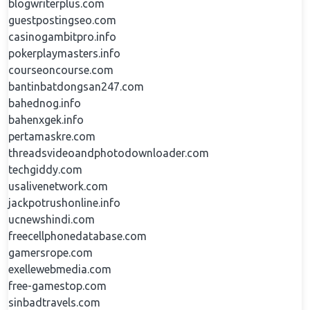
blogwriterplus.com
guestpostingseo.com
casinogambitpro.info
pokerplaymasters.info
courseoncourse.com
bantinbatdongsan247.com
bahednog.info
bahenxgek.info
pertamaskre.com
threadsvideoandphotodownloader.com
techgiddy.com
usalivenetwork.com
jackpotrushonline.info
ucnewshindi.com
freecellphonedatabase.com
gamersrope.com
exellewebmedia.com
free-gamestop.com
sinbadtravels.com