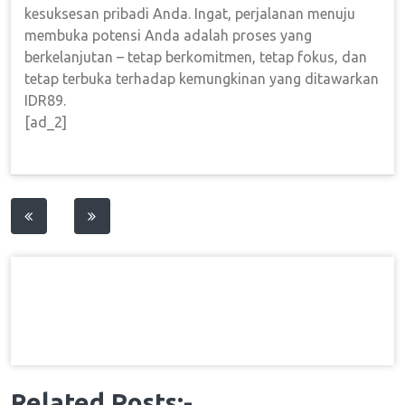
kesuksesan pribadi Anda. Ingat, perjalanan menuju
membuka potensi Anda adalah proses yang
berkelanjutan – tetap berkomitmen, tetap fokus, dan
tetap terbuka terhadap kemungkinan yang ditawarkan
IDR89.
[ad_2]
Post
navigation
Related Posts:-