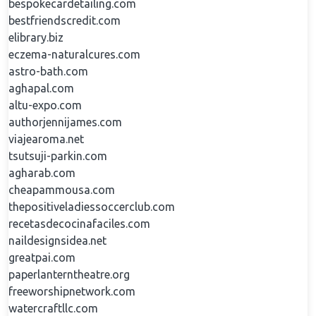
bespokecardetailing.com
bestfriendscredit.com
elibrary.biz
eczema-naturalcures.com
astro-bath.com
aghapal.com
altu-expo.com
authorjennijames.com
viajearoma.net
tsutsuji-parkin.com
agharab.com
cheapammousa.com
thepositiveladiessoccerclub.com
recetasdecocinafaciles.com
naildesignsidea.net
greatpai.com
paperlanterntheatre.org
freeworshipnetwork.com
watercraftllc.com