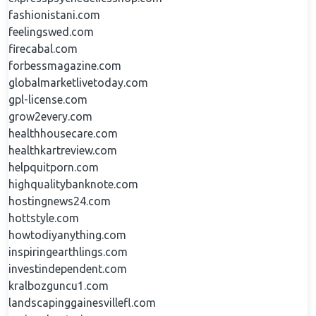
fashionistani.com
feelingswed.com
firecabal.com
forbessmagazine.com
globalmarketlivetoday.com
gpl-license.com
grow2every.com
healthhousecare.com
healthkartreview.com
helpquitporn.com
highqualitybanknote.com
hostingnews24.com
hottstyle.com
howtodiyanything.com
inspiringearthlings.com
investindependent.com
kralbozguncu1.com
landscapinggainesvillefl.com