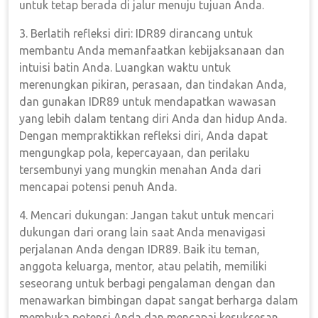
untuk tetap berada di jalur menuju tujuan Anda.
3. Berlatih refleksi diri: IDR89 dirancang untuk
membantu Anda memanfaatkan kebijaksanaan dan
intuisi batin Anda. Luangkan waktu untuk
merenungkan pikiran, perasaan, dan tindakan Anda,
dan gunakan IDR89 untuk mendapatkan wawasan
yang lebih dalam tentang diri Anda dan hidup Anda.
Dengan mempraktikkan refleksi diri, Anda dapat
mengungkap pola, kepercayaan, dan perilaku
tersembunyi yang mungkin menahan Anda dari
mencapai potensi penuh Anda.
4. Mencari dukungan: Jangan takut untuk mencari
dukungan dari orang lain saat Anda menavigasi
perjalanan Anda dengan IDR89. Baik itu teman,
anggota keluarga, mentor, atau pelatih, memiliki
seseorang untuk berbagi pengalaman dengan dan
menawarkan bimbingan dapat sangat berharga dalam
membuka potensi Anda dan mencapai kesuksesan.