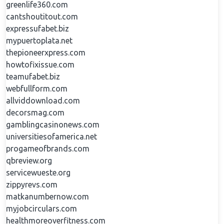
greenlife360.com
cantshoutitout.com
expressufabet.biz
mypuertoplata.net
thepioneerxpress.com
howtofixissue.com
teamufabet.biz
webfullform.com
allviddownload.com
decorsmag.com
gamblingcasinonews.com
universitiesofamerica.net
progameofbrands.com
qbreview.org
servicewueste.org
zippyrevs.com
matkanumbernow.com
myjobcirculars.com
healthmoreoverfitness.com