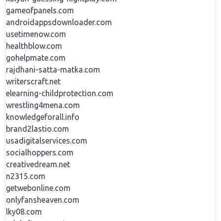
gameofpanels.com
androidappsdownloader.com
usetimenow.com
healthblow.com
gohelpmate.com
rajdhani-satta-matka.com
writerscraft.net
elearning-childprotection.com
wrestling4mena.com
knowledgeforall.info
brand2lastio.com
usadigitalservices.com
socialhoppers.com
creativedream.net
n2315.com
getwebonline.com
onlyfansheaven.com
lky08.com