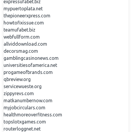
expressufabet.biz
mypuertoplata.net
thepioneerxpress.com
howtofixissue.com
teamufabet.biz
webfullform.com
allviddownload.com
decorsmag.com
gamblingcasinonews.com
universitiesofamerica.net
progameofbrands.com
qbreview.org
servicewueste.org
zippyrevs.com
matkanumbernow.com
myjobcirculars.com
healthmoreoverfitness.com
topslotxgames.com
routerloggnet.net