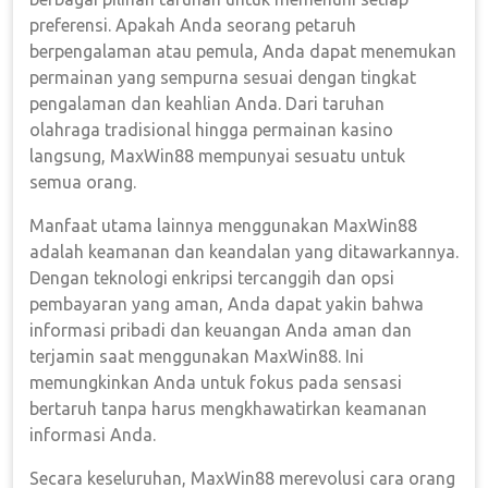
preferensi. Apakah Anda seorang petaruh
berpengalaman atau pemula, Anda dapat menemukan
permainan yang sempurna sesuai dengan tingkat
pengalaman dan keahlian Anda. Dari taruhan
olahraga tradisional hingga permainan kasino
langsung, MaxWin88 mempunyai sesuatu untuk
semua orang.
Manfaat utama lainnya menggunakan MaxWin88
adalah keamanan dan keandalan yang ditawarkannya.
Dengan teknologi enkripsi tercanggih dan opsi
pembayaran yang aman, Anda dapat yakin bahwa
informasi pribadi dan keuangan Anda aman dan
terjamin saat menggunakan MaxWin88. Ini
memungkinkan Anda untuk fokus pada sensasi
bertaruh tanpa harus mengkhawatirkan keamanan
informasi Anda.
Secara keseluruhan, MaxWin88 merevolusi cara orang