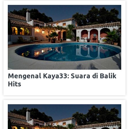
Mengenal Kaya33: Suara di Balik
Hits