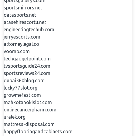
sportsgallerys.com
sportsmirrors.net
datasports.net
atasehirescortu.net
engineeringtechub.com
jerryescorts.com
attorneylegal.co
voomb.com
techgadgetpoint.com
tvsportsguide24.com
sportsreviews24.com
dubai360blog.com
lucky77slot.org
growmefast.com
mahkotahokislot.com
onlinecancerpharm.com
ufalek.org
mattress-disposal.com
happyflooringandcabinets.com