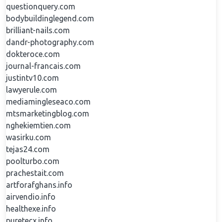
questionquery.com
bodybuildinglegend.com
brilliant-nails.com
dandr-photography.com
dokteroce.com
journal-francais.com
justintv10.com
lawyerule.com
mediamingleseaco.com
mtsmarketingblog.com
nghekiemtien.com
wasirku.com
tejas24.com
poolturbo.com
prachestait.com
artforafghans.info
airvendio.info
healthexe.info
puretecx.info