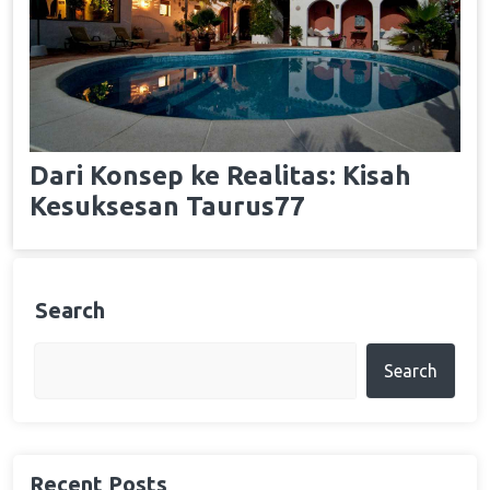
Dari Konsep ke Realitas: Kisah
Kesuksesan Taurus77
Search
Search
Recent Posts