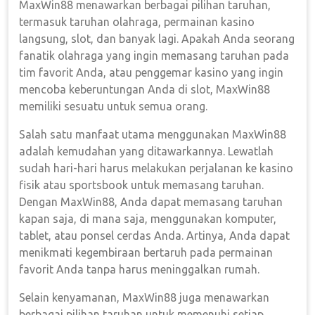
MaxWin88 menawarkan berbagai pilihan taruhan,
termasuk taruhan olahraga, permainan kasino
langsung, slot, dan banyak lagi. Apakah Anda seorang
fanatik olahraga yang ingin memasang taruhan pada
tim favorit Anda, atau penggemar kasino yang ingin
mencoba keberuntungan Anda di slot, MaxWin88
memiliki sesuatu untuk semua orang.
Salah satu manfaat utama menggunakan MaxWin88
adalah kemudahan yang ditawarkannya. Lewatlah
sudah hari-hari harus melakukan perjalanan ke kasino
fisik atau sportsbook untuk memasang taruhan.
Dengan MaxWin88, Anda dapat memasang taruhan
kapan saja, di mana saja, menggunakan komputer,
tablet, atau ponsel cerdas Anda. Artinya, Anda dapat
menikmati kegembiraan bertaruh pada permainan
favorit Anda tanpa harus meninggalkan rumah.
Selain kenyamanan, MaxWin88 juga menawarkan
berbagai pilihan taruhan untuk memenuhi setiap