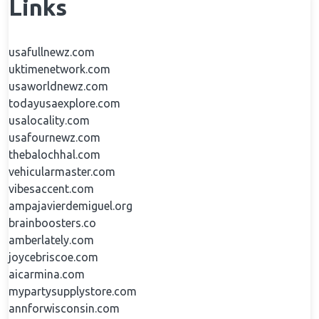
Links
usafullnewz.com
uktimenetwork.com
usaworldnewz.com
todayusaexplore.com
usalocality.com
usafournewz.com
thebalochhal.com
vehicularmaster.com
vibesaccent.com
ampajavierdemiguel.org
brainboosters.co
amberlately.com
joycebriscoe.com
aicarmina.com
mypartysupplystore.com
annforwisconsin.com