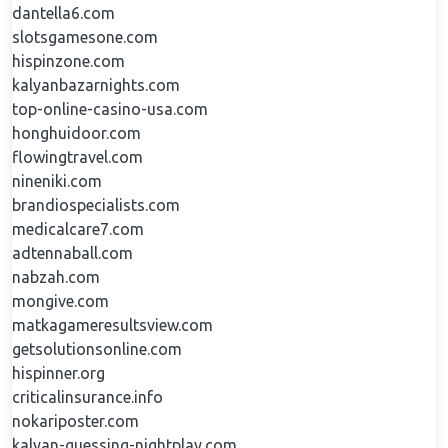
dantella6.com
slotsgamesone.com
hispinzone.com
kalyanbazarnights.com
top-online-casino-usa.com
honghuidoor.com
flowingtravel.com
nineniki.com
brandiospecialists.com
medicalcare7.com
adtennaball.com
nabzah.com
mongive.com
matkagameresultsview.com
getsolutionsonline.com
hispinner.org
criticalinsurance.info
nokariposter.com
kalyan-guessing-nightplay.com