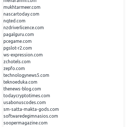
menafahmi.com
mukhtarmeer.com
nascartoday.com
nqted.com
nzdriverlicence.com
pagalguru.com
pcegame.com
pgslot-r2.com
ws-expression.com
zchotels.com
zepfo.com
technologynews5.com
teknoeduka.com
thenews-blog.com
todaycryptotimes.com
usabonuscodes.com
sm-satta-makta-gods.com
softwaredegimnasios.com
soopermagazine.com