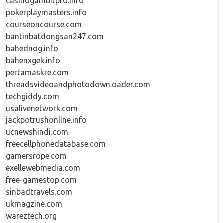
casinogambitpro.info
pokerplaymasters.info
courseoncourse.com
bantinbatdongsan247.com
bahednog.info
bahenxgek.info
pertamaskre.com
threadsvideoandphotodownloader.com
techgiddy.com
usalivenetwork.com
jackpotrushonline.info
ucnewshindi.com
freecellphonedatabase.com
gamersrope.com
exellewebmedia.com
free-gamestop.com
sinbadtravels.com
ukmagzine.com
wareztech.org