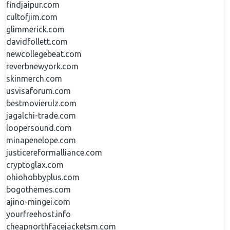
findjaipur.com
cultofjim.com
glimmerick.com
davidfollett.com
newcollegebeat.com
reverbnewyork.com
skinmerch.com
usvisaforum.com
bestmovierulz.com
jagalchi-trade.com
loopersound.com
minapenelope.com
justicereformalliance.com
cryptoglax.com
ohiohobbyplus.com
bogothemes.com
ajino-mingei.com
yourfreehost.info
cheapnorthfacejacketsm.com