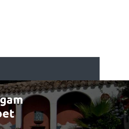
agam
bet