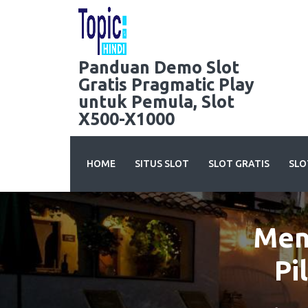
Skip
to
content
Panduan Demo Slot
Gratis Pragmatic Play
untuk Pemula, Slot
X500-X1000
HOME
SITUS SLOT
SLOT GRATIS
SLO
Men
Pi