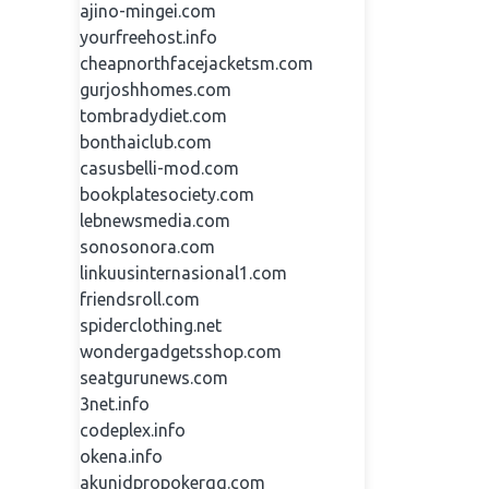
ajino-mingei.com
yourfreehost.info
cheapnorthfacejacketsm.com
gurjoshhomes.com
tombradydiet.com
bonthaiclub.com
casusbelli-mod.com
bookplatesociety.com
lebnewsmedia.com
sonosonora.com
linkuusinternasional1.com
friendsroll.com
spiderclothing.net
wondergadgetsshop.com
seatgurunews.com
3net.info
codeplex.info
okena.info
akunidpropokerqq.com