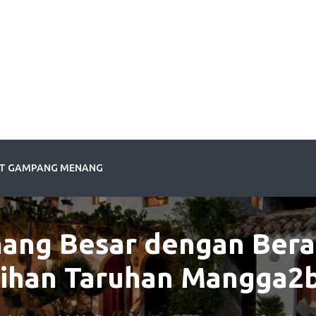
T GAMPANG MENANG
ang Besar dengan Ber
lihan Taruhan Mangga2