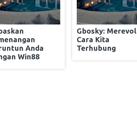
paskan
Gbosky: Merevol
menangan
Cara Kita
runtun Anda
Terhubung
ngan Win88