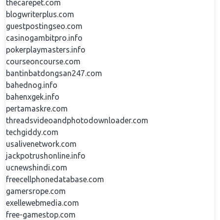
thecarepet.com
blogwriterplus.com
guestpostingseo.com
casinogambitpro.info
pokerplaymasters.info
courseoncourse.com
bantinbatdongsan247.com
bahednog.info
bahenxgek.info
pertamaskre.com
threadsvideoandphotodownloader.com
techgiddy.com
usalivenetwork.com
jackpotrushonline.info
ucnewshindi.com
freecellphonedatabase.com
gamersrope.com
exellewebmedia.com
free-gamestop.com