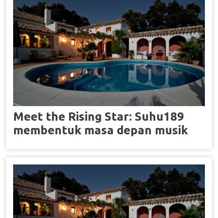
Meet the Rising Star: Suhu189
membentuk masa depan musik