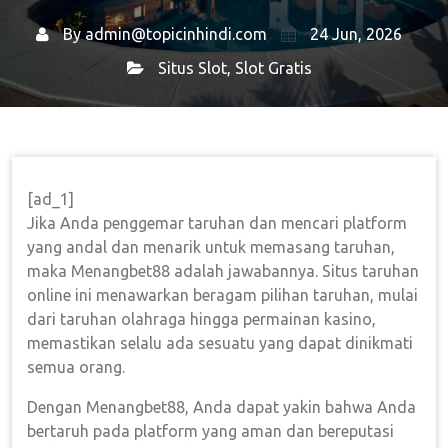
By
admin@topicinhindi.com
24 Jun, 2026
Situs Slot
,
Slot Gratis
Home
Situs Slot
→
→ Menangkan Besar dengan
Menangbet88: Tujuan Taruhan Utama Anda
[ad_1]
Jika Anda penggemar taruhan dan mencari platform
yang andal dan menarik untuk memasang taruhan,
maka Menangbet88 adalah jawabannya. Situs taruhan
online ini menawarkan beragam pilihan taruhan, mulai
dari taruhan olahraga hingga permainan kasino,
memastikan selalu ada sesuatu yang dapat dinikmati
semua orang.
Dengan Menangbet88, Anda dapat yakin bahwa Anda
bertaruh pada platform yang aman dan bereputasi