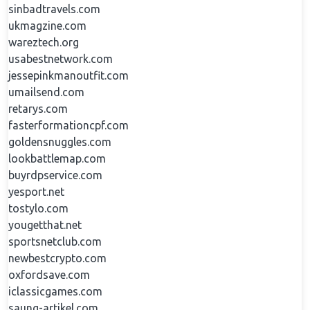
sinbadtravels.com
ukmagzine.com
wareztech.org
usabestnetwork.com
jessepinkmanoutfit.com
umailsend.com
retarys.com
fasterformationcpf.com
goldensnuggles.com
lookbattlemap.com
buyrdpservice.com
yesport.net
tostylo.com
yougetthat.net
sportsnetclub.com
newbestcrypto.com
oxfordsave.com
iclassicgames.com
saung-artikel.com