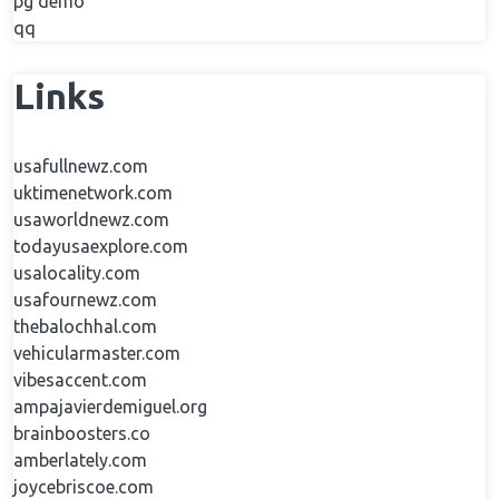
pg demo
qq
Links
usafullnewz.com
uktimenetwork.com
usaworldnewz.com
todayusaexplore.com
usalocality.com
usafournewz.com
thebalochhal.com
vehicularmaster.com
vibesaccent.com
ampajavierdemiguel.org
brainboosters.co
amberlately.com
joycebriscoe.com