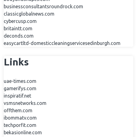
businessconsultantsroundrock.com
classicglobalnews.com
cybercusp.com
britaintt.com
deconds.com
easycartltd-domesticcleaningservicesedinburgh.com
Links
uae-times.com
gamerifys.com
inspiratif.net
vsmsnetworks.com
offthem.com
ibommatv.com
techporfit.com
bekasionline.com