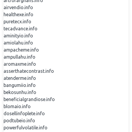
artforafghans.info
airvendio.info
healthexe.info
puretecx.info
tecadvance.info
aminityio.info
amiolahu.info
ampacheme.info
ampullahu.info
aromaxme.info
asserthatecontrast.info
atenderme.info
bangumiio.info
bekosunhu.info
beneficialgrandiose.info
blomaio.info
dosellinfoplete.info
podtubeio.info
powerfulvolatile.info