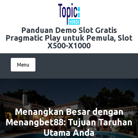
Skip
to
content
Panduan Demo Slot Gratis
Pragmatic Play untuk Pemula, Slot
X500-X1000
Menu
Menangkan Besar dengan
Menangbet88: Tujuan Taruhan
Utama Anda