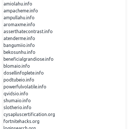
amiolahu.info
ampacheme.info
ampullahu.info
aromaxme.info
asserthatecontrast.info
atenderme.info
bangumiio.info
bekosunhu.info
beneficialgrandiose.info
blomaio.info
dosellinfoplete.info
podtubeio.info
powerfulvolatile.info
qvidsio.info
shumaio.info
slotherio.info
cysapluscertification.org
fortnitehacks.org
loginsearch.org