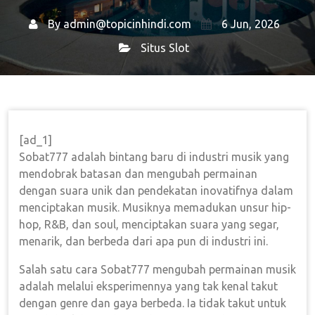
By
admin@topicinhindi.com
6 Jun, 2026
Situs Slot
Home
Situs Slot
→
→ Mendobrak Batasan: Bagaimana
Sobat777 Mengubah Permainan dalam Musik
[ad_1]
Sobat777 adalah bintang baru di industri musik yang
mendobrak batasan dan mengubah permainan
dengan suara unik dan pendekatan inovatifnya dalam
menciptakan musik. Musiknya memadukan unsur hip-
hop, R&B, dan soul, menciptakan suara yang segar,
menarik, dan berbeda dari apa pun di industri ini.
Salah satu cara Sobat777 mengubah permainan musik
adalah melalui eksperimennya yang tak kenal takut
dengan genre dan gaya berbeda. Ia tidak takut untuk