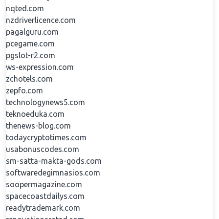
nqted.com
nzdriverlicence.com
pagalguru.com
pcegame.com
pgslot-r2.com
ws-expression.com
zchotels.com
zepfo.com
technologynews5.com
teknoeduka.com
thenews-blog.com
todaycryptotimes.com
usabonuscodes.com
sm-satta-makta-gods.com
softwaredegimnasios.com
soopermagazine.com
spacecoastdailys.com
readytrademark.com