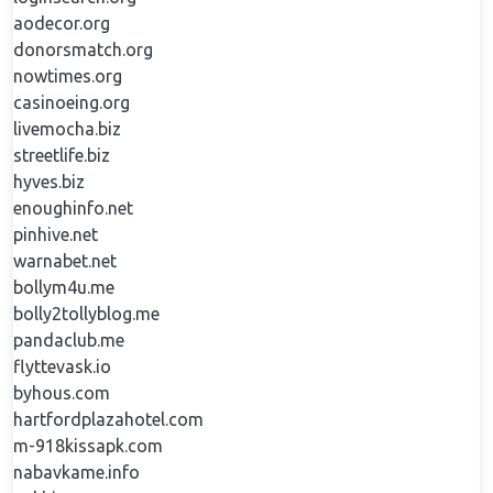
aodecor.org
donorsmatch.org
nowtimes.org
casinoeing.org
livemocha.biz
streetlife.biz
hyves.biz
enoughinfo.net
pinhive.net
warnabet.net
bollym4u.me
bolly2tollyblog.me
pandaclub.me
flyttevask.io
byhous.com
hartfordplazahotel.com
m-918kissapk.com
nabavkame.info