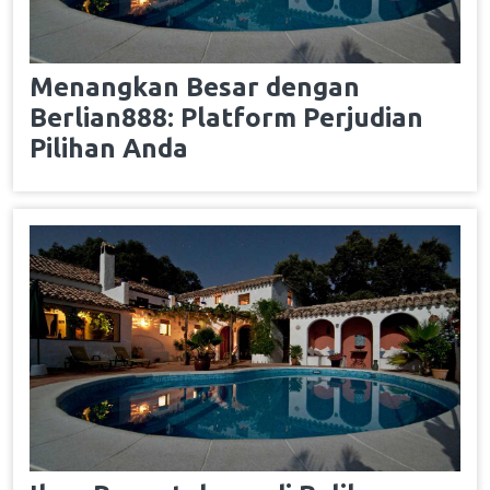
Menangkan Besar dengan
Berlian888: Platform Perjudian
Pilihan Anda