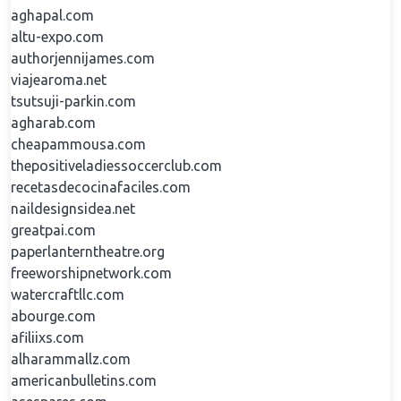
aghapal.com
altu-expo.com
authorjennijames.com
viajearoma.net
tsutsuji-parkin.com
agharab.com
cheapammousa.com
thepositiveladiessoccerclub.com
recetasdecocinafaciles.com
naildesignsidea.net
greatpai.com
paperlanterntheatre.org
freeworshipnetwork.com
watercraftllc.com
abourge.com
afiliixs.com
alharammallz.com
americanbulletins.com