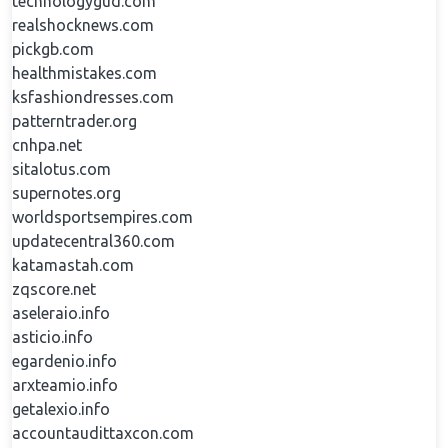
technologygud.com
realshocknews.com
pickgb.com
healthmistakes.com
ksfashiondresses.com
patterntrader.org
cnhpa.net
sitalotus.com
supernotes.org
worldsportsempires.com
updatecentral360.com
katamastah.com
zqscore.net
aseleraio.info
asticio.info
egardenio.info
arxteamio.info
getalexio.info
accountaudittaxcon.com