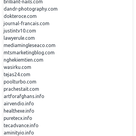
brilliant-nails.com
dandr-photography.com
dokteroce.com
journal-francais.com
justintv10.com
lawyerule.com
mediamingleseaco.com
mtsmarketingblog.com
nghekiemtien.com
wasirku.com
tejas24.com
poolturbo.com
prachestait.com
artforafghans.info
airvendio.info
healthexe.info
puretecx.info
tecadvance.info
aminityio.info