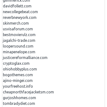
glimmerick.com
davidfollett.com
newcollegebeat.com
reverbnewyork.com
skinmerch.com
usvisaforum.com
bestmovierulz.com
jagalchi-trade.com
loopersound.com
minapenelope.com
justicereformalliance.com
cryptoglax.com
ohiohobbyplus.com
bogothemes.com
ajino-mingei.com
yourfreehost.info
cheapnorthfacejacketsm.com
gurjoshhomes.com
tombradydiet.com