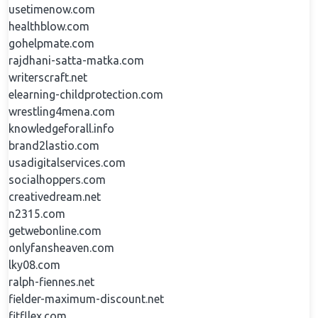
usetimenow.com
healthblow.com
gohelpmate.com
rajdhani-satta-matka.com
writerscraft.net
elearning-childprotection.com
wrestling4mena.com
knowledgeforall.info
brand2lastio.com
usadigitalservices.com
socialhoppers.com
creativedream.net
n2315.com
getwebonline.com
onlyfansheaven.com
lky08.com
ralph-fiennes.net
fielder-maximum-discount.net
fitfllex.com