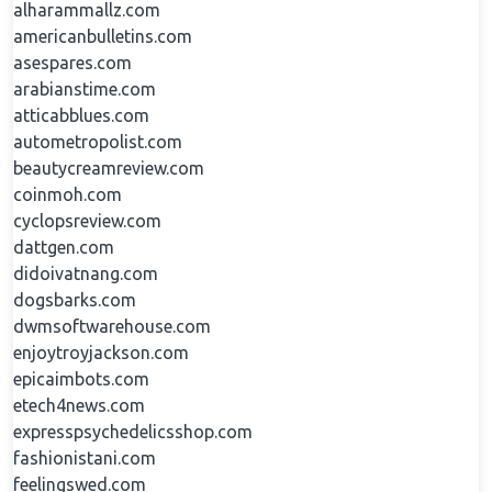
alharammallz.com
americanbulletins.com
asespares.com
arabianstime.com
atticabblues.com
autometropolist.com
beautycreamreview.com
coinmoh.com
cyclopsreview.com
dattgen.com
didoivatnang.com
dogsbarks.com
dwmsoftwarehouse.com
enjoytroyjackson.com
epicaimbots.com
etech4news.com
expresspsychedelicsshop.com
fashionistani.com
feelingswed.com