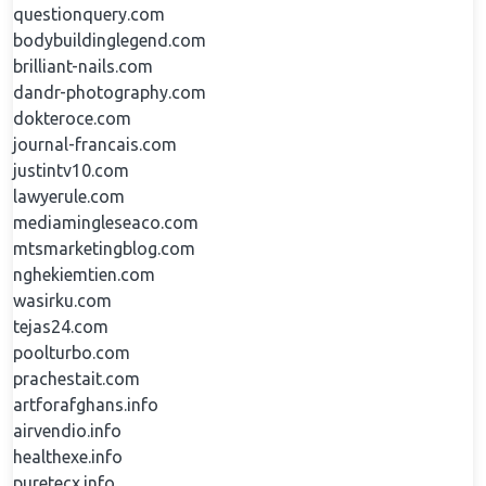
questionquery.com
bodybuildinglegend.com
brilliant-nails.com
dandr-photography.com
dokteroce.com
journal-francais.com
justintv10.com
lawyerule.com
mediamingleseaco.com
mtsmarketingblog.com
nghekiemtien.com
wasirku.com
tejas24.com
poolturbo.com
prachestait.com
artforafghans.info
airvendio.info
healthexe.info
puretecx.info