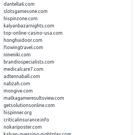
dantella6.com
slotsgamesone.com
hispinzone.com
kalyanbazarnights.com
top-online-casino-usa.com
honghuidoor.com
flowingtravel.com
nineniki.com
brandiospecialists.com
medicalcare7.com
adtennaball.com
nabzah.com
mongive.com
matkagameresultsview.com
getsolutionsonline.com
hispinner.org
criticalinsurance.info
nokariposter.com
kalyan-guessing-nightplay.com