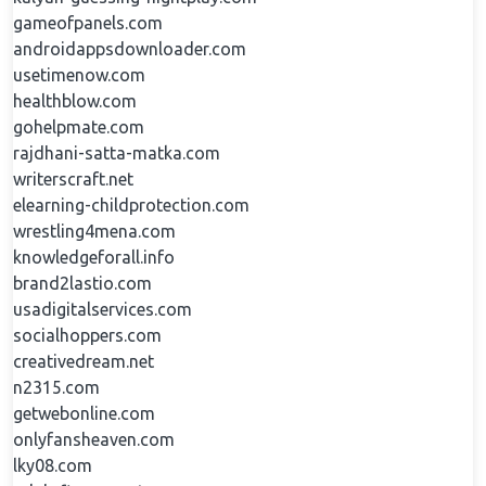
gameofpanels.com
androidappsdownloader.com
usetimenow.com
healthblow.com
gohelpmate.com
rajdhani-satta-matka.com
writerscraft.net
elearning-childprotection.com
wrestling4mena.com
knowledgeforall.info
brand2lastio.com
usadigitalservices.com
socialhoppers.com
creativedream.net
n2315.com
getwebonline.com
onlyfansheaven.com
lky08.com