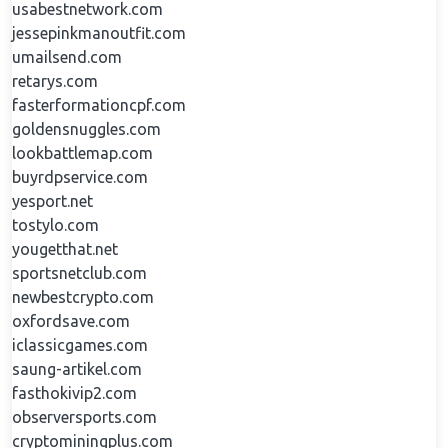
usabestnetwork.com
jessepinkmanoutfit.com
umailsend.com
retarys.com
fasterformationcpf.com
goldensnuggles.com
lookbattlemap.com
buyrdpservice.com
yesport.net
tostylo.com
yougetthat.net
sportsnetclub.com
newbestcrypto.com
oxfordsave.com
iclassicgames.com
saung-artikel.com
fasthokivip2.com
observersports.com
cryptominingplus.com