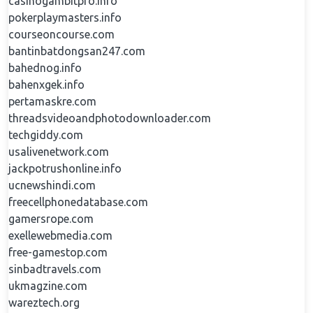
casinogambitpro.info
pokerplaymasters.info
courseoncourse.com
bantinbatdongsan247.com
bahednog.info
bahenxgek.info
pertamaskre.com
threadsvideoandphotodownloader.com
techgiddy.com
usalivenetwork.com
jackpotrushonline.info
ucnewshindi.com
freecellphonedatabase.com
gamersrope.com
exellewebmedia.com
free-gamestop.com
sinbadtravels.com
ukmagzine.com
wareztech.org