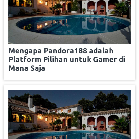
Mengapa Pandora188 adalah
Platform Pilihan untuk Gamer di
Mana Saja