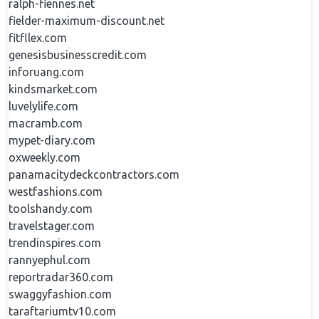
ralph-fiennes.net
fielder-maximum-discount.net
fitfllex.com
genesisbusinesscredit.com
inforuang.com
kindsmarket.com
luvelylife.com
macramb.com
mypet-diary.com
oxweekly.com
panamacitydeckcontractors.com
westfashions.com
toolshandy.com
travelstager.com
trendinspires.com
rannyephul.com
reportradar360.com
swaggyfashion.com
taraftariumtv10.com