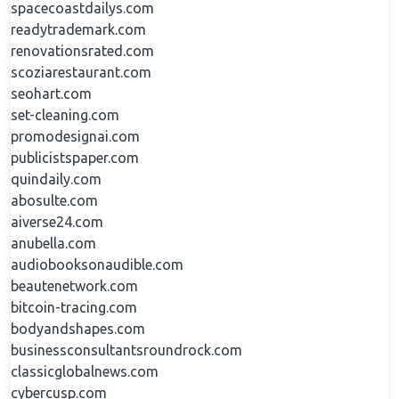
spacecoastdailys.com
readytrademark.com
renovationsrated.com
scoziarestaurant.com
seohart.com
set-cleaning.com
promodesignai.com
publicistspaper.com
quindaily.com
abosulte.com
aiverse24.com
anubella.com
audiobooksonaudible.com
beautenetwork.com
bitcoin-tracing.com
bodyandshapes.com
businessconsultantsroundrock.com
classicglobalnews.com
cybercusp.com