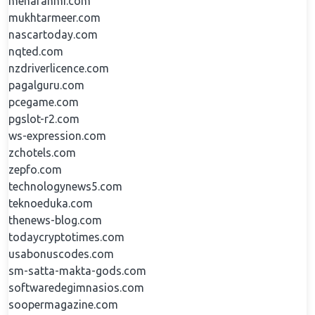
menafahmi.com
mukhtarmeer.com
nascartoday.com
nqted.com
nzdriverlicence.com
pagalguru.com
pcegame.com
pgslot-r2.com
ws-expression.com
zchotels.com
zepfo.com
technologynews5.com
teknoeduka.com
thenews-blog.com
todaycryptotimes.com
usabonuscodes.com
sm-satta-makta-gods.com
softwaredegimnasios.com
soopermagazine.com