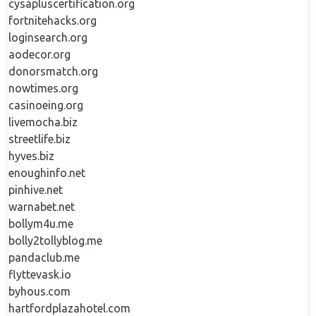
cysapluscertification.org
fortnitehacks.org
loginsearch.org
aodecor.org
donorsmatch.org
nowtimes.org
casinoeing.org
livemocha.biz
streetlife.biz
hyves.biz
enoughinfo.net
pinhive.net
warnabet.net
bollym4u.me
bolly2tollyblog.me
pandaclub.me
flyttevask.io
byhous.com
hartfordplazahotel.com