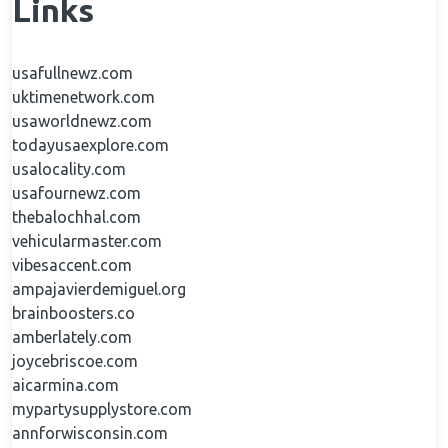
Links
usafullnewz.com
uktimenetwork.com
usaworldnewz.com
todayusaexplore.com
usalocality.com
usafournewz.com
thebalochhal.com
vehicularmaster.com
vibesaccent.com
ampajavierdemiguel.org
brainboosters.co
amberlately.com
joycebriscoe.com
aicarmina.com
mypartysupplystore.com
annforwisconsin.com