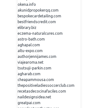
okena.info
akunidpropokerqq.com
bespokecardetailing.com
bestfriendscredit.com
elibrary.biz
eczema-naturalcures.com
astro-bath.com
aghapal.com
altu-expo.com
authorjennijames.com
viajearoma.net
tsutsuji-parkin.com
agharab.com
cheapammousa.com
thepositiveladiessoccerclub.com
recetasdecocinafaciles.com
naildesignsidea.net
greatpai.com