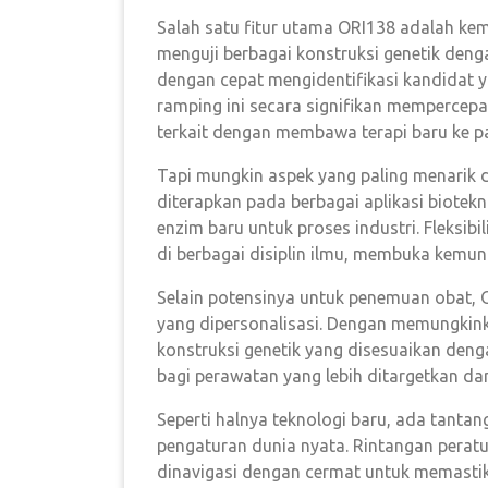
Salah satu fitur utama ORI138 adalah k
menguji berbagai konstruksi genetik deng
dengan cepat mengidentifikasi kandidat y
ramping ini secara signifikan mempercep
terkait dengan membawa terapi baru ke pa
Tapi mungkin aspek yang paling menarik 
diterapkan pada berbagai aplikasi biotek
enzim baru untuk proses industri. Fleksibi
di berbagai disiplin ilmu, membuka kemu
Selain potensinya untuk penemuan obat, O
yang dipersonalisasi. Dengan memungkin
konstruksi genetik yang disesuaikan deng
bagi perawatan yang lebih ditargetkan dan
Seperti halnya teknologi baru, ada tan
pengaturan dunia nyata. Rintangan peratu
dinavigasi dengan cermat untuk memasti