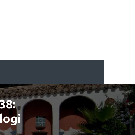
38:
logi