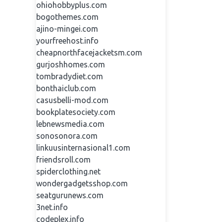
ohiohobbyplus.com
bogothemes.com
ajino-mingei.com
yourfreehost.info
cheapnorthfacejacketsm.com
gurjoshhomes.com
tombradydiet.com
bonthaiclub.com
casusbelli-mod.com
bookplatesociety.com
lebnewsmedia.com
sonosonora.com
linkuusinternasional1.com
friendsroll.com
spiderclothing.net
wondergadgetsshop.com
seatgurunews.com
3net.info
codeplex.info