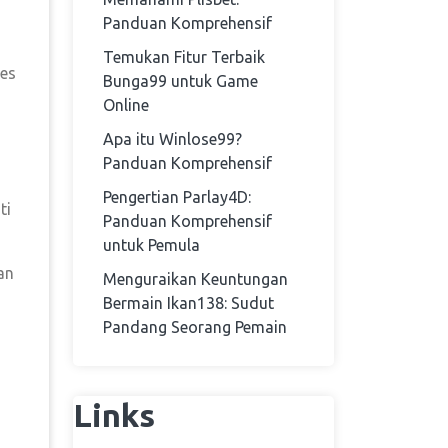
Panduan Komprehensif
Temukan Fitur Terbaik
ses
Bunga99 untuk Game
Online
Apa itu Winlose99?
Panduan Komprehensif
Pengertian Parlay4D:
ti
Panduan Komprehensif
untuk Pemula
an
Menguraikan Keuntungan
Bermain Ikan138: Sudut
Pandang Seorang Pemain
m
Links