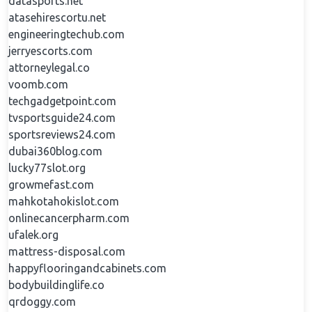
datasports.net
atasehirescortu.net
engineeringtechub.com
jerryescorts.com
attorneylegal.co
voomb.com
techgadgetpoint.com
tvsportsguide24.com
sportsreviews24.com
dubai360blog.com
lucky77slot.org
growmefast.com
mahkotahokislot.com
onlinecancerpharm.com
ufalek.org
mattress-disposal.com
happyflooringandcabinets.com
bodybuildinglife.co
qrdoggy.com