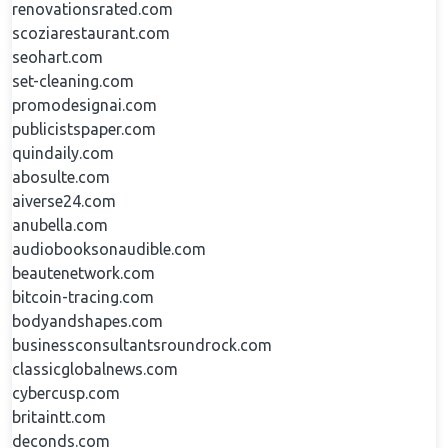
renovationsrated.com
scoziarestaurant.com
seohart.com
set-cleaning.com
promodesignai.com
publicistspaper.com
quindaily.com
abosulte.com
aiverse24.com
anubella.com
audiobooksonaudible.com
beautenetwork.com
bitcoin-tracing.com
bodyandshapes.com
businessconsultantsroundrock.com
classicglobalnews.com
cybercusp.com
britaintt.com
deconds.com