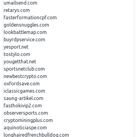
umailsend.com
retarys.com
fasterformationcpf.com
goldensnuggles.com
lookbattlemap.com
buyrdpservice.com
yesport.net
tostylo.com
yougetthat.net
sportsnetclub.com
newbestcrypto.com
oxfordsave.com
iclassicgames.com
saung-artikel.com
fasthokivip2.com
observersports.com
cryptominingplus.com
aquinoticiaspe.com
longhairedfrenchbulldog.com