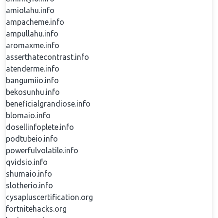
amiolahu.info
ampacheme.info
ampullahu.info
aromaxme.info
asserthatecontrast.info
atenderme.info
bangumiio.info
bekosunhu.info
beneficialgrandiose.info
blomaio.info
dosellinfoplete.info
podtubeio.info
powerfulvolatile.info
qvidsio.info
shumaio.info
slotherio.info
cysapluscertification.org
fortnitehacks.org