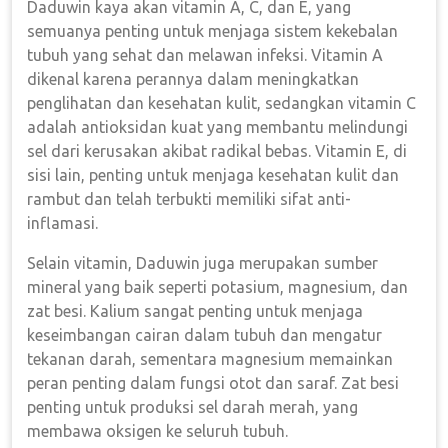
Daduwin kaya akan vitamin A, C, dan E, yang
semuanya penting untuk menjaga sistem kekebalan
tubuh yang sehat dan melawan infeksi. Vitamin A
dikenal karena perannya dalam meningkatkan
penglihatan dan kesehatan kulit, sedangkan vitamin C
adalah antioksidan kuat yang membantu melindungi
sel dari kerusakan akibat radikal bebas. Vitamin E, di
sisi lain, penting untuk menjaga kesehatan kulit dan
rambut dan telah terbukti memiliki sifat anti-
inflamasi.
Selain vitamin, Daduwin juga merupakan sumber
mineral yang baik seperti potasium, magnesium, dan
zat besi. Kalium sangat penting untuk menjaga
keseimbangan cairan dalam tubuh dan mengatur
tekanan darah, sementara magnesium memainkan
peran penting dalam fungsi otot dan saraf. Zat besi
penting untuk produksi sel darah merah, yang
membawa oksigen ke seluruh tubuh.