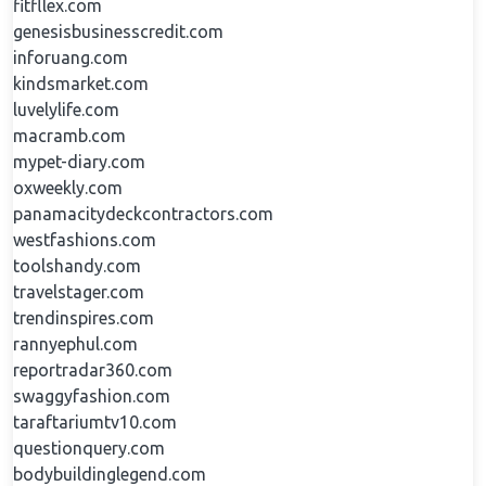
fitfllex.com
genesisbusinesscredit.com
inforuang.com
kindsmarket.com
luvelylife.com
macramb.com
mypet-diary.com
oxweekly.com
panamacitydeckcontractors.com
westfashions.com
toolshandy.com
travelstager.com
trendinspires.com
rannyephul.com
reportradar360.com
swaggyfashion.com
taraftariumtv10.com
questionquery.com
bodybuildinglegend.com