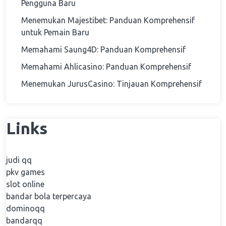
Pengguna Baru
Menemukan Majestibet: Panduan Komprehensif
untuk Pemain Baru
Memahami Saung4D: Panduan Komprehensif
Memahami Ahlicasino: Panduan Komprehensif
Menemukan JurusCasino: Tinjauan Komprehensif
Links
judi qq
pkv games
slot online
bandar bola terpercaya
dominoqq
bandarqq