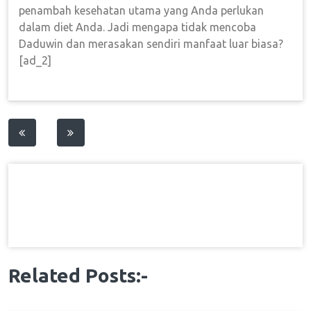
penambah kesehatan utama yang Anda perlukan
dalam diet Anda. Jadi mengapa tidak mencoba
Daduwin dan merasakan sendiri manfaat luar biasa?
[ad_2]
Post
navigation
Related Posts:-