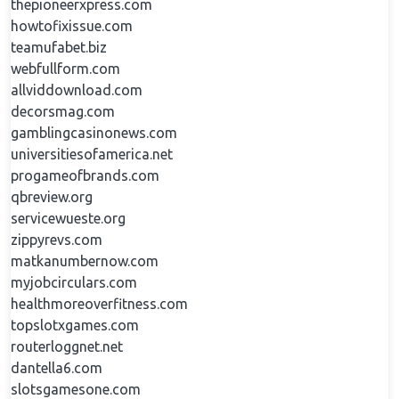
thepioneerxpress.com
howtofixissue.com
teamufabet.biz
webfullform.com
allviddownload.com
decorsmag.com
gamblingcasinonews.com
universitiesofamerica.net
progameofbrands.com
qbreview.org
servicewueste.org
zippyrevs.com
matkanumbernow.com
myjobcirculars.com
healthmoreoverfitness.com
topslotxgames.com
routerloggnet.net
dantella6.com
slotsgamesone.com