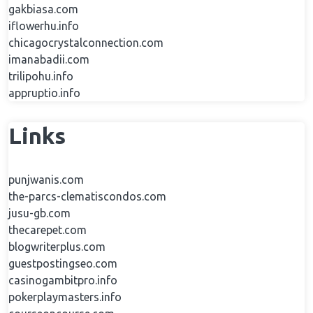
gakbiasa.com
iflowerhu.info
chicagocrystalconnection.com
imanabadii.com
trilipohu.info
appruptio.info
Links
punjwanis.com
the-parcs-clematiscondos.com
jusu-gb.com
thecarepet.com
blogwriterplus.com
guestpostingseo.com
casinogambitpro.info
pokerplaymasters.info