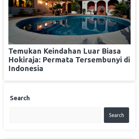
Temukan Keindahan Luar Biasa
Hokiraja: Permata Tersembunyi di
Indonesia
Search
Search