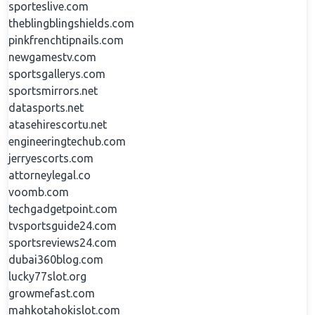
sporteslive.com
theblingblingshields.com
pinkfrenchtipnails.com
newgamestv.com
sportsgallerys.com
sportsmirrors.net
datasports.net
atasehirescortu.net
engineeringtechub.com
jerryescorts.com
attorneylegal.co
voomb.com
techgadgetpoint.com
tvsportsguide24.com
sportsreviews24.com
dubai360blog.com
lucky77slot.org
growmefast.com
mahkotahokislot.com