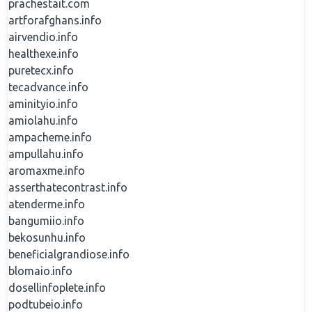
prachestait.com
artforafghans.info
airvendio.info
healthexe.info
puretecx.info
tecadvance.info
aminityio.info
amiolahu.info
ampacheme.info
ampullahu.info
aromaxme.info
asserthatecontrast.info
atenderme.info
bangumiio.info
bekosunhu.info
beneficialgrandiose.info
blomaio.info
dosellinfoplete.info
podtubeio.info