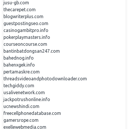
jusu-gb.com
thecarepet.com
blogwriterplus.com
guestpostingseo.com
casinogambitpro.info
pokerplaymasters.info
courseoncourse.com
bantinbatdongsan247.com
bahednog.info
bahenxgek.info
pertamaskre.com
threadsvideoandphotodownloader.com
techgiddy.com
usalivenetwork.com
jackpotrushonline.info
ucnewshindi.com
freecellphonedatabase.com
gamersrope.com
exellewebmedia.com