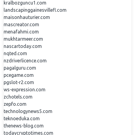
kralbozguncu1.com
landscapinggainesvillefl.com
maisonhauturier.com
mascreator.com
menafahmi.com
mukhtarmeer.com
nascartoday.com
nqted.com
nzdriverlicence.com
pagalguru.com
pcegame.com
pgslot-r2.com
ws-expression.com
zchotels.com
zepfo.com
technologynews5.com
teknoeduka.com
thenews-blog.com
todaycryptotimes.com