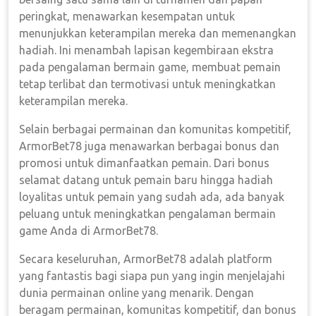
peringkat, menawarkan kesempatan untuk
menunjukkan keterampilan mereka dan memenangkan
hadiah. Ini menambah lapisan kegembiraan ekstra
pada pengalaman bermain game, membuat pemain
tetap terlibat dan termotivasi untuk meningkatkan
keterampilan mereka.
Selain berbagai permainan dan komunitas kompetitif,
ArmorBet78 juga menawarkan berbagai bonus dan
promosi untuk dimanfaatkan pemain. Dari bonus
selamat datang untuk pemain baru hingga hadiah
loyalitas untuk pemain yang sudah ada, ada banyak
peluang untuk meningkatkan pengalaman bermain
game Anda di ArmorBet78.
Secara keseluruhan, ArmorBet78 adalah platform
yang fantastis bagi siapa pun yang ingin menjelajahi
dunia permainan online yang menarik. Dengan
beragam permainan, komunitas kompetitif, dan bonus