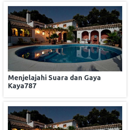
Menjelajahi Suara dan Gaya
Kaya787