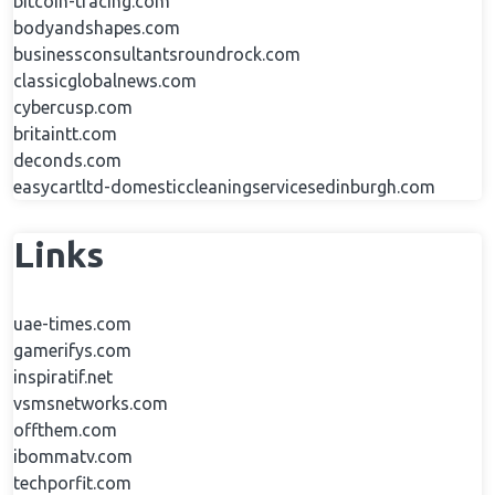
bitcoin-tracing.com
bodyandshapes.com
businessconsultantsroundrock.com
classicglobalnews.com
cybercusp.com
britaintt.com
deconds.com
easycartltd-domesticcleaningservicesedinburgh.com
Links
uae-times.com
gamerifys.com
inspiratif.net
vsmsnetworks.com
offthem.com
ibommatv.com
techporfit.com