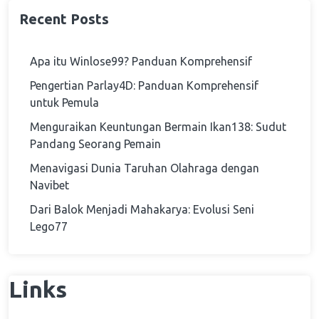
Recent Posts
Apa itu Winlose99? Panduan Komprehensif
Pengertian Parlay4D: Panduan Komprehensif
untuk Pemula
Menguraikan Keuntungan Bermain Ikan138: Sudut
Pandang Seorang Pemain
Menavigasi Dunia Taruhan Olahraga dengan
Navibet
Dari Balok Menjadi Mahakarya: Evolusi Seni
Lego77
Links