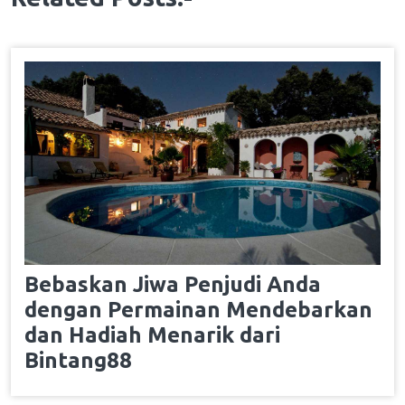
Bebaskan Jiwa Penjudi Anda
dengan Permainan Mendebarkan
dan Hadiah Menarik dari
Bintang88