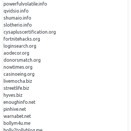
powerfulvolatile.info
qvidsio.info
shumaio.info
slotherio.info
cysapluscertification.org
fortnitehacks.org
loginsearch.org
aodecor.org
donorsmatch.org
nowtimes.org
casinoeing.org
livemocha.biz
streetlife.biz
hyves.biz
enoughinfo.net
pinhive.net
warnabet.net
bollym4u.me
bolly2tollyblog.me