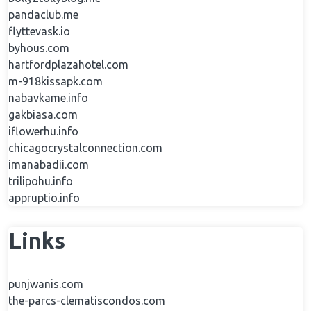
pandaclub.me
flyttevask.io
byhous.com
hartfordplazahotel.com
m-918kissapk.com
nabavkame.info
gakbiasa.com
iflowerhu.info
chicagocrystalconnection.com
imanabadii.com
trilipohu.info
appruptio.info
Links
punjwanis.com
the-parcs-clematiscondos.com