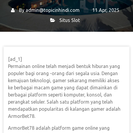
By
admin@topicinhindi.com
11 Apr, 2025
Situs Slot
Home
Situs Slot
→
→ Menjelajahi dunia permainan
online yang menarik dengan ArmorBet78
[ad_1]
Permainan online telah menjadi bentuk hiburan yang
populer bagi orang -orang dari segala usia. Dengan
kemajuan teknologi, gamer sekarang memiliki akses
ke berbagai macam game yang dapat dimainkan di
berbagai platform seperti komputer, konsol, dan
perangkat seluler. Salah satu platform yang telah
mendapatkan popularitas di kalangan gamer adalah
ArmorBet78.
ArmorBet78 adalah platform game online yang