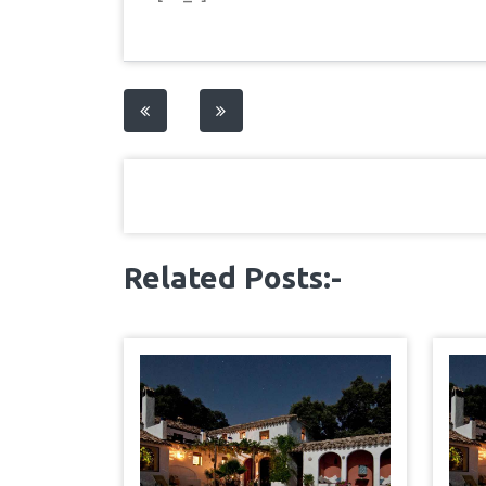
Post
navigation
Related Posts:-