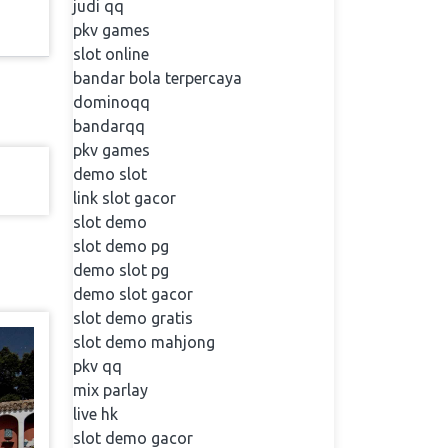
judi qq
pkv games
slot online
bandar bola terpercaya
dominoqq
bandarqq
pkv games
demo slot
link slot gacor
slot demo
slot demo pg
demo slot pg
demo slot gacor
slot demo gratis
slot demo mahjong
pkv qq
mix parlay
live hk
slot demo gacor