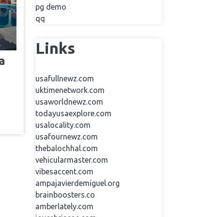
pg demo
qq
Links
a
usafullnewz.com
uktimenetwork.com
usaworldnewz.com
todayusaexplore.com
usalocality.com
usafournewz.com
thebalochhal.com
vehicularmaster.com
vibesaccent.com
ampajavierdemiguel.org
brainboosters.co
amberlately.com