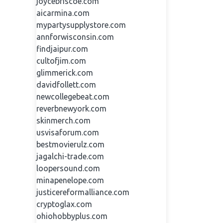
joycebriscoe.com
aicarmina.com
mypartysupplystore.com
annforwisconsin.com
findjaipur.com
cultofjim.com
glimmerick.com
davidfollett.com
newcollegebeat.com
reverbnewyork.com
skinmerch.com
usvisaforum.com
bestmovierulz.com
jagalchi-trade.com
loopersound.com
minapenelope.com
justicereformalliance.com
cryptoglax.com
ohiohobbyplus.com