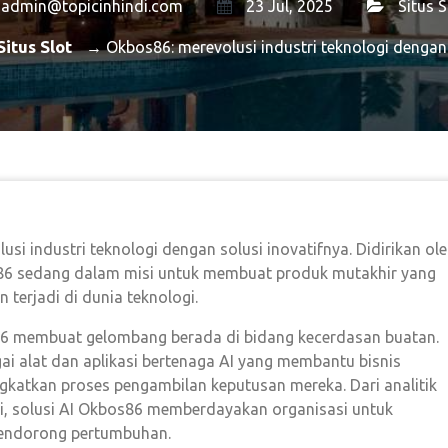
y
admin@topicinhindi.com
23 Jul, 2025
Situs S
Situs Slot
→ Okbos86: merevolusi industri teknologi dengan 
i industri teknologi dengan solusi inovatifnya. Didirikan ol
86 sedang dalam misi untuk membuat produk mutakhir yang
terjadi di dunia teknologi.
6 membuat gelombang berada di bidang kecerdasan buatan.
 alat dan aplikasi bertenaga AI yang membantu bisnis
katkan proses pengambilan keputusan mereka. Dari analitik
i, solusi AI Okbos86 memberdayakan organisasi untuk
endorong pertumbuhan.