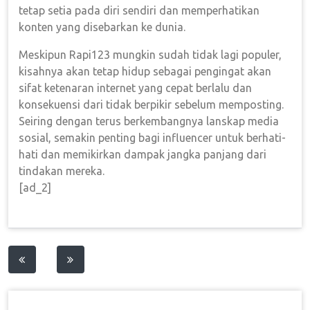
tetap setia pada diri sendiri dan memperhatikan
konten yang disebarkan ke dunia.
Meskipun Rapi123 mungkin sudah tidak lagi populer,
kisahnya akan tetap hidup sebagai pengingat akan
sifat ketenaran internet yang cepat berlalu dan
konsekuensi dari tidak berpikir sebelum memposting.
Seiring dengan terus berkembangnya lanskap media
sosial, semakin penting bagi influencer untuk berhati-
hati dan memikirkan dampak jangka panjang dari
tindakan mereka.
[ad_2]
Post
navigation