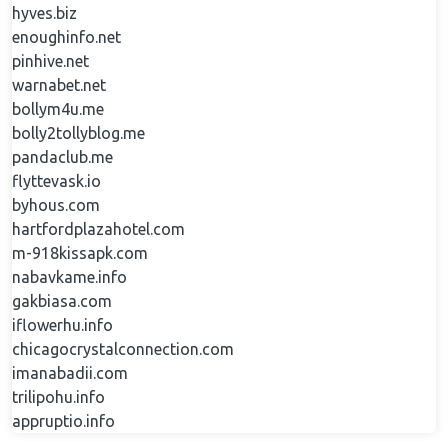
hyves.biz
enoughinfo.net
pinhive.net
warnabet.net
bollym4u.me
bolly2tollyblog.me
pandaclub.me
flyttevask.io
byhous.com
hartfordplazahotel.com
m-918kissapk.com
nabavkame.info
gakbiasa.com
iflowerhu.info
chicagocrystalconnection.com
imanabadii.com
trilipohu.info
appruptio.info