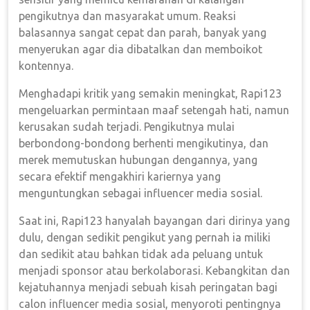
pengikutnya dan masyarakat umum. Reaksi
balasannya sangat cepat dan parah, banyak yang
menyerukan agar dia dibatalkan dan memboikot
kontennya.
Menghadapi kritik yang semakin meningkat, Rapi123
mengeluarkan permintaan maaf setengah hati, namun
kerusakan sudah terjadi. Pengikutnya mulai
berbondong-bondong berhenti mengikutinya, dan
merek memutuskan hubungan dengannya, yang
secara efektif mengakhiri kariernya yang
menguntungkan sebagai influencer media sosial.
Saat ini, Rapi123 hanyalah bayangan dari dirinya yang
dulu, dengan sedikit pengikut yang pernah ia miliki
dan sedikit atau bahkan tidak ada peluang untuk
menjadi sponsor atau berkolaborasi. Kebangkitan dan
kejatuhannya menjadi sebuah kisah peringatan bagi
calon influencer media sosial, menyoroti pentingnya