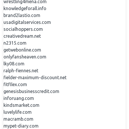
wrestling4mena.com
knowledgeforall.info
brand2lastio.com
usadigitalservices.com
socialhoppers.com
creativedream.net
n2315.com
getwebonline.com
onlyfansheaven.com
lky08.com
ralph-fiennes.net
fielder-maximum-discount.net
fitfllex.com
genesisbusinesscredit.com
inforuang.com
kindsmarket.com
luvelylife.com
macramb.com
mypet-diary.com