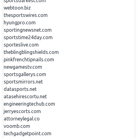
sportsdarkest.com
webtoon.biz
thesportswires.com
hyungpro.com
sportingnewsnet.com
sportstime24day.com
sporteslive.com
theblingblingshields.com
pinkfrenchtipnails.com
newgamestv.com
sportsgallerys.com
sportsmirrors.net
datasports.net
atasehirescortu.net
engineeringtechub.com
jerryescorts.com
attorneylegal.co
voomb.com
techgadgetpoint.com