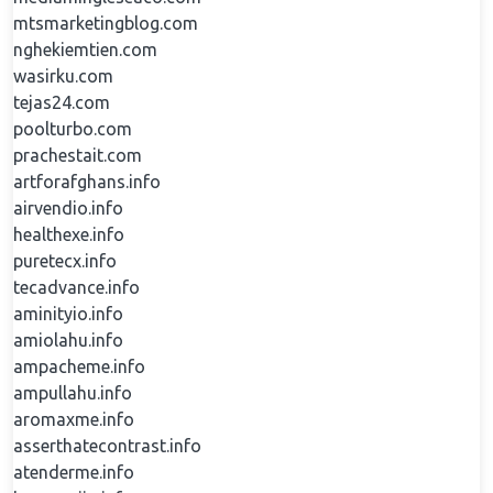
mtsmarketingblog.com
nghekiemtien.com
wasirku.com
tejas24.com
poolturbo.com
prachestait.com
artforafghans.info
airvendio.info
healthexe.info
puretecx.info
tecadvance.info
aminityio.info
amiolahu.info
ampacheme.info
ampullahu.info
aromaxme.info
asserthatecontrast.info
atenderme.info