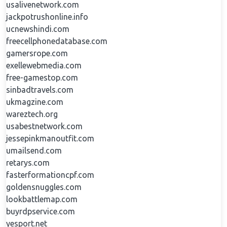
usalivenetwork.com
jackpotrushonline.info
ucnewshindi.com
freecellphonedatabase.com
gamersrope.com
exellewebmedia.com
free-gamestop.com
sinbadtravels.com
ukmagzine.com
wareztech.org
usabestnetwork.com
jessepinkmanoutfit.com
umailsend.com
retarys.com
fasterformationcpf.com
goldensnuggles.com
lookbattlemap.com
buyrdpservice.com
yesport.net