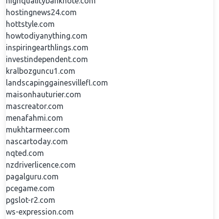
highqualitybanknote.com
hostingnews24.com
hottstyle.com
howtodiyanything.com
inspiringearthlings.com
investindependent.com
kralbozguncu1.com
landscapinggainesvillefl.com
maisonhauturier.com
mascreator.com
menafahmi.com
mukhtarmeer.com
nascartoday.com
nqted.com
nzdriverlicence.com
pagalguru.com
pcegame.com
pgslot-r2.com
ws-expression.com