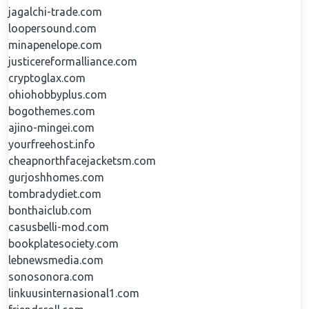
jagalchi-trade.com
loopersound.com
minapenelope.com
justicereformalliance.com
cryptoglax.com
ohiohobbyplus.com
bogothemes.com
ajino-mingei.com
yourfreehost.info
cheapnorthfacejacketsm.com
gurjoshhomes.com
tombradydiet.com
bonthaiclub.com
casusbelli-mod.com
bookplatesociety.com
lebnewsmedia.com
sonosonora.com
linkuusinternasional1.com