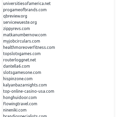
universitiesofamerica.net
progameofbrands.com
qbreview.org
servicewueste.org
zippyrevs.com
matkanumbernow.com
myjobcirculars.com
healthmoreoverfitness.com
topslotxgames.com
routerloggnet.net
dantella6.com
slotsgamesone.com
hispinzone.com
kalyanbazarnights.com
top-online-casino-usa.com
honghuidoor.com
flowingtravel.com
nineniki.com
brandiospecialists.com