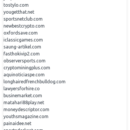
tostylo.com
yougetthat.net
sportsnetclub.com
newbestcrypto.com
oxfordsave.com
iclassicgames.com
saung-artikel.com
fasthokivip2.com
observersports.com
cryptominingplus.com
aquinoticiaspe.com
longhairedfrenchbulldog.com
lawyersforhire.co
businemarket.com
matahari88play.net
moneydescriptor.com
youthsmagazine.com
painaidee.net