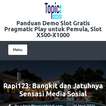
Skip
to
content
Panduan Demo Slot Gratis
Pragmatic Play untuk Pemula, Slot
X500-X1000
Menu
Rapi123: Bangkit dan Jatuhnya
Sensasi Media Sosial