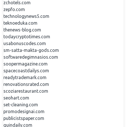
zchotels.com
zepfo.com
technologynews5.com
teknoeduka.com
thenews-blog.com
todaycryptotimes.com
usabonuscodes.com
sm-satta-makta-gods.com
softwaredegimnasios.com
soopermagazine.com
spacecoastdailys.com
readytrademark.com
renovationsrated.com
scoziarestaurant.com
seohart.com
set-cleaning.com
promodesignai.com
publicistspaper.com
quindaily.com