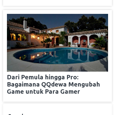
Dari Pemula hingga Pro:
Bagaimana QQdewa Mengubah
Game untuk Para Gamer