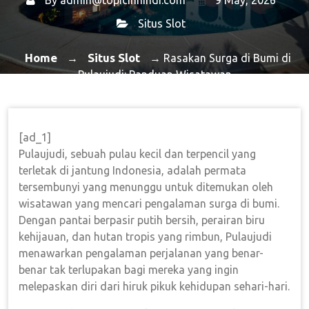
By
admin@topicinhindi.com
9 May, 2026
Situs Slot
Home
Situs Slot
→
→ Rasakan Surga di Bumi di
Pulaujudi: Panduan Wisatawan
[ad_1]
Pulaujudi, sebuah pulau kecil dan terpencil yang
terletak di jantung Indonesia, adalah permata
tersembunyi yang menunggu untuk ditemukan oleh
wisatawan yang mencari pengalaman surga di bumi.
Dengan pantai berpasir putih bersih, perairan biru
kehijauan, dan hutan tropis yang rimbun, Pulaujudi
menawarkan pengalaman perjalanan yang benar-
benar tak terlupakan bagi mereka yang ingin
melepaskan diri dari hiruk pikuk kehidupan sehari-hari.