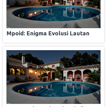
Mpoid: Enigma Evolusi Lautan