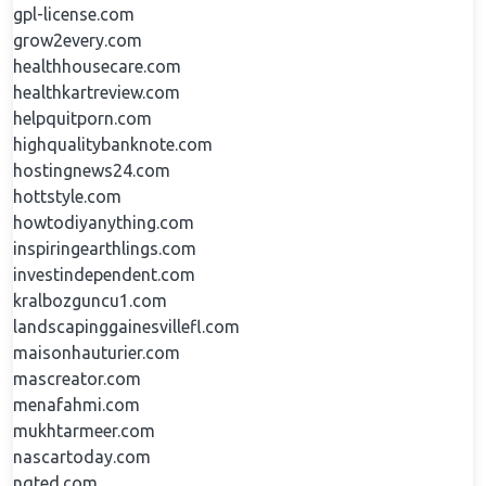
gpl-license.com
grow2every.com
healthhousecare.com
healthkartreview.com
helpquitporn.com
highqualitybanknote.com
hostingnews24.com
hottstyle.com
howtodiyanything.com
inspiringearthlings.com
investindependent.com
kralbozguncu1.com
landscapinggainesvillefl.com
maisonhauturier.com
mascreator.com
menafahmi.com
mukhtarmeer.com
nascartoday.com
nqted.com