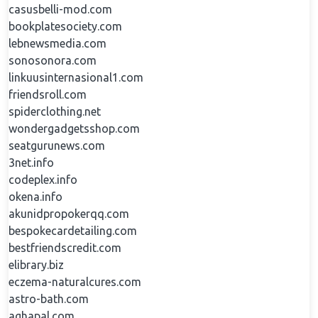
casusbelli-mod.com
bookplatesociety.com
lebnewsmedia.com
sonosonora.com
linkuusinternasional1.com
friendsroll.com
spiderclothing.net
wondergadgetsshop.com
seatgurunews.com
3net.info
codeplex.info
okena.info
akunidpropokerqq.com
bespokecardetailing.com
bestfriendscredit.com
elibrary.biz
eczema-naturalcures.com
astro-bath.com
aghapal.com