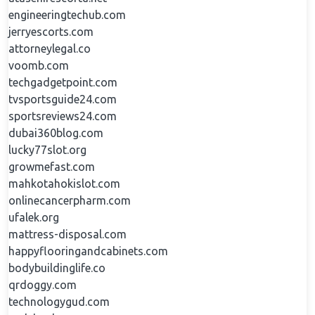
engineeringtechub.com
jerryescorts.com
attorneylegal.co
voomb.com
techgadgetpoint.com
tvsportsguide24.com
sportsreviews24.com
dubai360blog.com
lucky77slot.org
growmefast.com
mahkotahokislot.com
onlinecancerpharm.com
ufalek.org
mattress-disposal.com
happyflooringandcabinets.com
bodybuildinglife.co
qrdoggy.com
technologygud.com