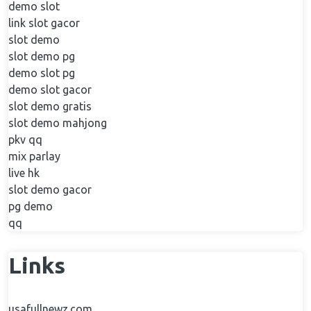
demo slot
link slot gacor
slot demo
slot demo pg
demo slot pg
demo slot gacor
slot demo gratis
slot demo mahjong
pkv qq
mix parlay
live hk
slot demo gacor
pg demo
qq
Links
usafullnewz.com