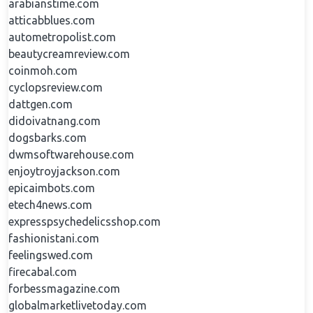
arabianstime.com
atticabblues.com
autometropolist.com
beautycreamreview.com
coinmoh.com
cyclopsreview.com
dattgen.com
didoivatnang.com
dogsbarks.com
dwmsoftwarehouse.com
enjoytroyjackson.com
epicaimbots.com
etech4news.com
expresspsychedelicsshop.com
fashionistani.com
feelingswed.com
firecabal.com
forbessmagazine.com
globalmarketlivetoday.com