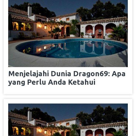
Menjelajahi Dunia Dragon69: Apa
yang Perlu Anda Ketahui