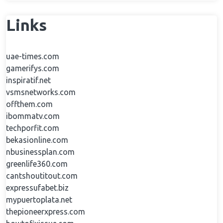
Links
uae-times.com
gamerifys.com
inspiratif.net
vsmsnetworks.com
offthem.com
ibommatv.com
techporfit.com
bekasionline.com
nbusinessplan.com
greenlife360.com
cantshoutitout.com
expressufabet.biz
mypuertoplata.net
thepioneerxpress.com