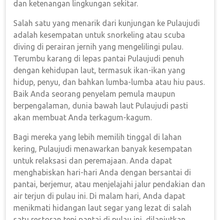
dan ketenangan lingkungan sekitar.
Salah satu yang menarik dari kunjungan ke Pulaujudi
adalah kesempatan untuk snorkeling atau scuba
diving di perairan jernih yang mengelilingi pulau.
Terumbu karang di lepas pantai Pulaujudi penuh
dengan kehidupan laut, termasuk ikan-ikan yang
hidup, penyu, dan bahkan lumba-lumba atau hiu paus.
Baik Anda seorang penyelam pemula maupun
berpengalaman, dunia bawah laut Pulaujudi pasti
akan membuat Anda terkagum-kagum.
Bagi mereka yang lebih memilih tinggal di lahan
kering, Pulaujudi menawarkan banyak kesempatan
untuk relaksasi dan peremajaan. Anda dapat
menghabiskan hari-hari Anda dengan bersantai di
pantai, berjemur, atau menjelajahi jalur pendakian dan
air terjun di pulau ini. Di malam hari, Anda dapat
menikmati hidangan laut segar yang lezat di salah
satu restoran tepi pantai di pulau ini, dilanjutkan