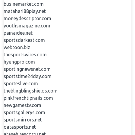
businemarket.com
matahari88play.net
moneydescriptor.com
youthsmagazine.com
painaidee.net
sportsdarkest.com
webtoon.biz
thesportswires.com
hyungpro.com
sportingnewsnet.com
sportstime24day.com
sporteslive.com
theblingblingshields.com
pinkfrenchtipnails.com
newgamestv.com
sportsgallerys.com
sportsmirrors.net
datasports.net
atasehirescortu.net