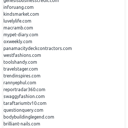
genesisbusinesscredit.com
inforuang.com
kindsmarket.com
luvelylife.com
macramb.com
mypet-diary.com
oxweekly.com
panamacitydeckcontractors.com
westfashions.com
toolshandy.com
travelstager.com
trendinspires.com
rannyephul.com
reportradar360.com
swaggyfashion.com
taraftariumtv10.com
questionquery.com
bodybuildinglegend.com
brilliant-nails.com