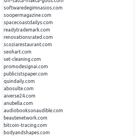
sm-satta-makta-gods.com
softwaredegimnasios.com
soopermagazine.com
spacecoastdailys.com
readytrademark.com
renovationsrated.com
scoziarestaurant.com
seohart.com
set-cleaning.com
promodesignai.com
publicistspaper.com
quindaily.com
abosulte.com
aiverse24.com
anubella.com
audiobooksonaudible.com
beautenetwork.com
bitcoin-tracing.com
bodyandshapes.com