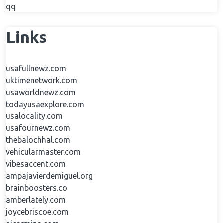
qq
Links
usafullnewz.com
uktimenetwork.com
usaworldnewz.com
todayusaexplore.com
usalocality.com
usafournewz.com
thebalochhal.com
vehicularmaster.com
vibesaccent.com
ampajavierdemiguel.org
brainboosters.co
amberlately.com
joycebriscoe.com