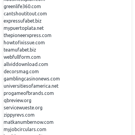
greenlife360.com
cantshoutitout.com
expressufabet.biz
mypuertoplata.net
thepioneerxpress.com
howtofixissue.com
teamufabet.biz
webfullform.com
allviddownload.com
decorsmag.com
gamblingcasinonews.com
universitiesofamerica.net
progameofbrands.com
qbreview.org
servicewueste.org
zippyrevs.com
matkanumbernow.com
myjobcirculars.com