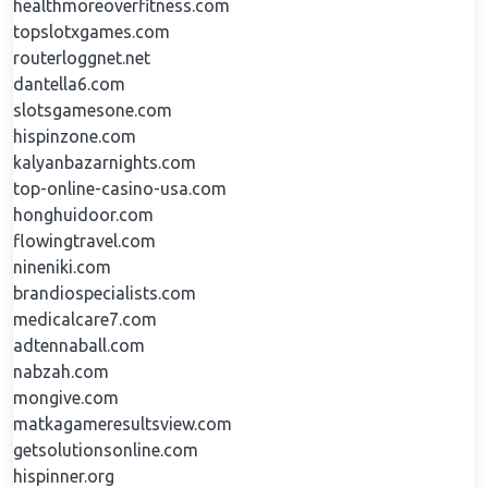
healthmoreoverfitness.com
topslotxgames.com
routerloggnet.net
dantella6.com
slotsgamesone.com
hispinzone.com
kalyanbazarnights.com
top-online-casino-usa.com
honghuidoor.com
flowingtravel.com
nineniki.com
brandiospecialists.com
medicalcare7.com
adtennaball.com
nabzah.com
mongive.com
matkagameresultsview.com
getsolutionsonline.com
hispinner.org