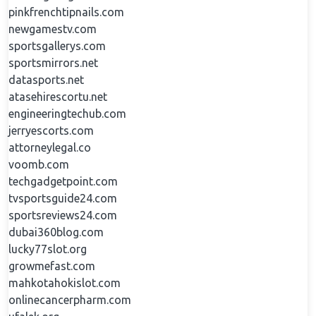
pinkfrenchtipnails.com
newgamestv.com
sportsgallerys.com
sportsmirrors.net
datasports.net
atasehirescortu.net
engineeringtechub.com
jerryescorts.com
attorneylegal.co
voomb.com
techgadgetpoint.com
tvsportsguide24.com
sportsreviews24.com
dubai360blog.com
lucky77slot.org
growmefast.com
mahkotahokislot.com
onlinecancerpharm.com