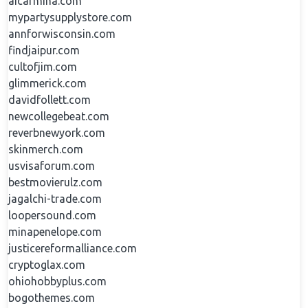
aicarmina.com
mypartysupplystore.com
annforwisconsin.com
findjaipur.com
cultofjim.com
glimmerick.com
davidfollett.com
newcollegebeat.com
reverbnewyork.com
skinmerch.com
usvisaforum.com
bestmovierulz.com
jagalchi-trade.com
loopersound.com
minapenelope.com
justicereformalliance.com
cryptoglax.com
ohiohobbyplus.com
bogothemes.com