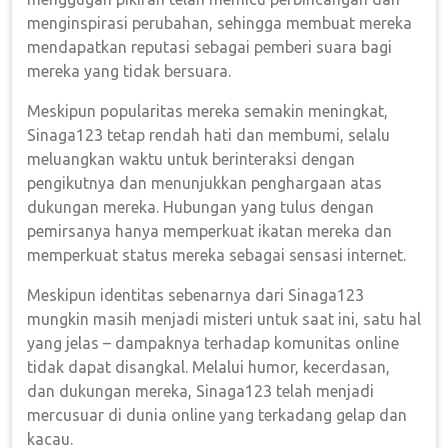
menginspirasi perubahan, sehingga membuat mereka
mendapatkan reputasi sebagai pemberi suara bagi
mereka yang tidak bersuara.
Meskipun popularitas mereka semakin meningkat,
Sinaga123 tetap rendah hati dan membumi, selalu
meluangkan waktu untuk berinteraksi dengan
pengikutnya dan menunjukkan penghargaan atas
dukungan mereka. Hubungan yang tulus dengan
pemirsanya hanya memperkuat ikatan mereka dan
memperkuat status mereka sebagai sensasi internet.
Meskipun identitas sebenarnya dari Sinaga123
mungkin masih menjadi misteri untuk saat ini, satu hal
yang jelas – dampaknya terhadap komunitas online
tidak dapat disangkal. Melalui humor, kecerdasan,
dan dukungan mereka, Sinaga123 telah menjadi
mercusuar di dunia online yang terkadang gelap dan
kacau.