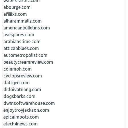
watercraftllc.com
abourge.com
afiliixs.com
alharammallz.com
americanbulletins.com
asespares.com
arabianstime.com
atticabblues.com
autometropolist.com
beautycreamreview.com
coinmoh.com
cyclopsreview.com
dattgen.com
didoivatnang.com
dogsbarks.com
dwmsoftwarehouse.com
enjoytroyjackson.com
epicaimbots.com
etech4news.com