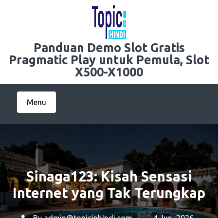
Skip
to
content
Panduan Demo Slot Gratis
Pragmatic Play untuk Pemula, Slot
X500-X1000
Menu
Sinaga123: Kisah Sensasi
Internet yang Tak Terungkap