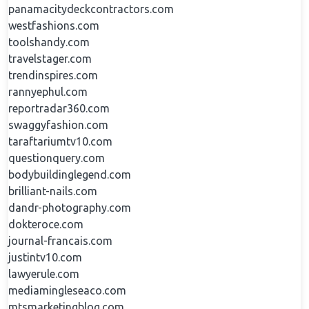
panamacitydeckcontractors.com
westfashions.com
toolshandy.com
travelstager.com
trendinspires.com
rannyephul.com
reportradar360.com
swaggyfashion.com
taraftariumtv10.com
questionquery.com
bodybuildinglegend.com
brilliant-nails.com
dandr-photography.com
dokteroce.com
journal-francais.com
justintv10.com
lawyerule.com
mediamingleseaco.com
mtsmarketingblog.com