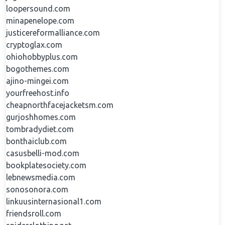
loopersound.com
minapenelope.com
justicereformalliance.com
cryptoglax.com
ohiohobbyplus.com
bogothemes.com
ajino-mingei.com
yourfreehost.info
cheapnorthfacejacketsm.com
gurjoshhomes.com
tombradydiet.com
bonthaiclub.com
casusbelli-mod.com
bookplatesociety.com
lebnewsmedia.com
sonosonora.com
linkuusinternasional1.com
friendsroll.com