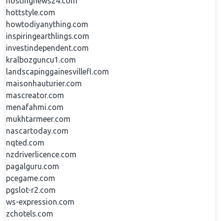
hostingnews24.com
hottstyle.com
howtodiyanything.com
inspiringearthlings.com
investindependent.com
kralbozguncu1.com
landscapinggainesvillefl.com
maisonhauturier.com
mascreator.com
menafahmi.com
mukhtarmeer.com
nascartoday.com
nqted.com
nzdriverlicence.com
pagalguru.com
pcegame.com
pgslot-r2.com
ws-expression.com
zchotels.com