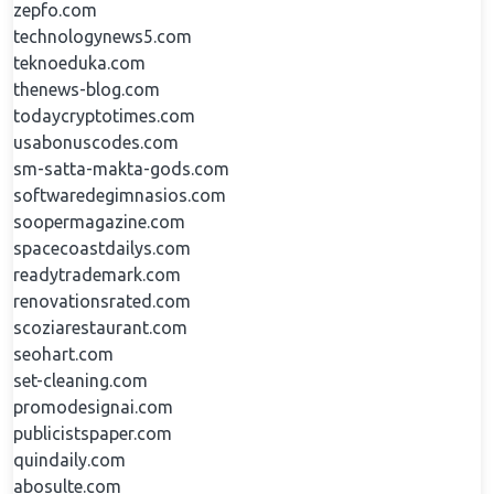
zepfo.com
technologynews5.com
teknoeduka.com
thenews-blog.com
todaycryptotimes.com
usabonuscodes.com
sm-satta-makta-gods.com
softwaredegimnasios.com
soopermagazine.com
spacecoastdailys.com
readytrademark.com
renovationsrated.com
scoziarestaurant.com
seohart.com
set-cleaning.com
promodesignai.com
publicistspaper.com
quindaily.com
abosulte.com