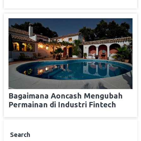
Bagaimana Aoncash Mengubah
Permainan di Industri Fintech
Search