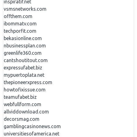
inspiratif.net
vsmsnetworks.com
offthem.com
ibommatv.com
techporfit.com
bekasionline.com
nbusinessplan.com
greenlife360.com
cantshoutitout.com
expressufabet.biz
mypuertoplata.net
thepioneerxpress.com
howtofixissue.com
teamufabet.biz
webfullform.com
allviddownload.com
decorsmag.com
gamblingcasinonews.com
universitiesofamerica.net