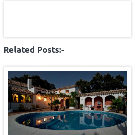
Related Posts:-