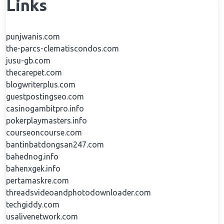
Links
punjwanis.com
the-parcs-clematiscondos.com
jusu-gb.com
thecarepet.com
blogwriterplus.com
guestpostingseo.com
casinogambitpro.info
pokerplaymasters.info
courseoncourse.com
bantinbatdongsan247.com
bahednog.info
bahenxgek.info
pertamaskre.com
threadsvideoandphotodownloader.com
techgiddy.com
usalivenetwork.com