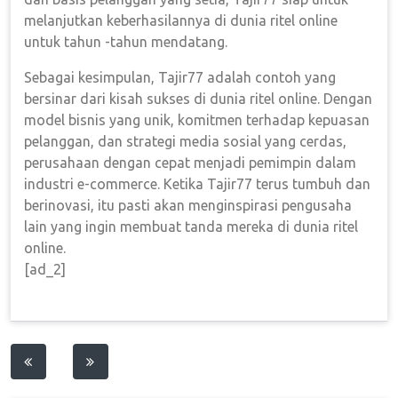
melanjutkan keberhasilannya di dunia ritel online
untuk tahun -tahun mendatang.
Sebagai kesimpulan, Tajir77 adalah contoh yang
bersinar dari kisah sukses di dunia ritel online. Dengan
model bisnis yang unik, komitmen terhadap kepuasan
pelanggan, dan strategi media sosial yang cerdas,
perusahaan dengan cepat menjadi pemimpin dalam
industri e-commerce. Ketika Tajir77 terus tumbuh dan
berinovasi, itu pasti akan menginspirasi pengusaha
lain yang ingin membuat tanda mereka di dunia ritel
online.
[ad_2]
Post
navigation