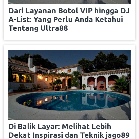
Dari Layanan Botol VIP hingga DJ
A-List: Yang Perlu Anda Ketahui
Tentang Ultra88
Di Balik Layar: Melihat Lebih
Dekat Inspirasi dan Teknik jago89