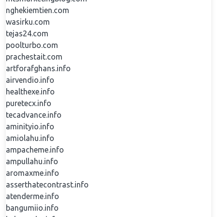
nghekiemtien.com
wasirku.com
tejas24.com
poolturbo.com
prachestait.com
artforafghans.info
airvendio.info
healthexe.info
puretecx.info
tecadvance.info
aminityio.info
amiolahu.info
ampacheme.info
ampullahu.info
aromaxme.info
asserthatecontrast.info
atenderme.info
bangumiio.info