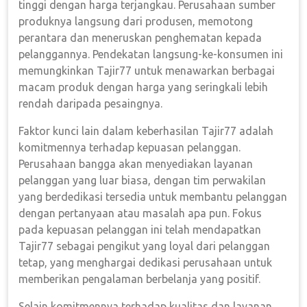
tinggi dengan harga terjangkau. Perusahaan sumber
produknya langsung dari produsen, memotong
perantara dan meneruskan penghematan kepada
pelanggannya. Pendekatan langsung-ke-konsumen ini
memungkinkan Tajir77 untuk menawarkan berbagai
macam produk dengan harga yang seringkali lebih
rendah daripada pesaingnya.
Faktor kunci lain dalam keberhasilan Tajir77 adalah
komitmennya terhadap kepuasan pelanggan.
Perusahaan bangga akan menyediakan layanan
pelanggan yang luar biasa, dengan tim perwakilan
yang berdedikasi tersedia untuk membantu pelanggan
dengan pertanyaan atau masalah apa pun. Fokus
pada kepuasan pelanggan ini telah mendapatkan
Tajir77 sebagai pengikut yang loyal dari pelanggan
tetap, yang menghargai dedikasi perusahaan untuk
memberikan pengalaman berbelanja yang positif.
Selain komitmennya terhadap kualitas dan layanan