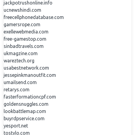
jackpotrushonline.info
ucnewshindi.com
freecellphonedatabase.com
gamersrope.com
exellewebmedia.com
free-gamestop.com
sinbadtravels.com
ukmagzine.com
wareztech.org
usabestnetwork.com
jessepinkmanoutfit.com
umailsend.com
retarys.com
fasterformationcpf.com
goldensnuggles.com
lookbattlemap.com
buyrdpservice.com
yesport.net
tostylo.com