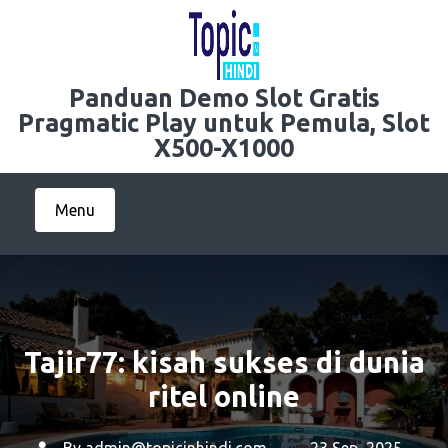
Skip
to
content
Panduan Demo Slot Gratis
Pragmatic Play untuk Pemula, Slot
X500-X1000
Menu
Tajir77: kisah sukses di dunia
ritel online