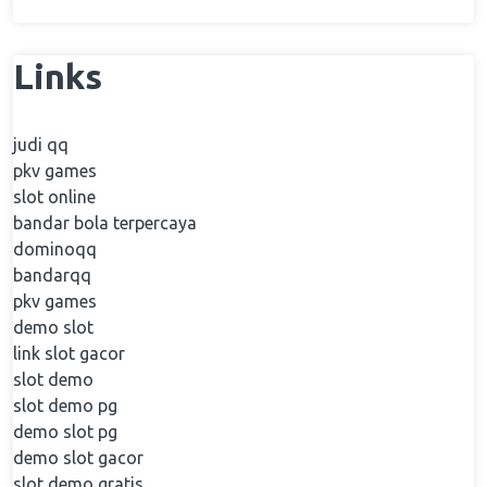
Links
judi qq
pkv games
slot online
bandar bola terpercaya
dominoqq
bandarqq
pkv games
demo slot
link slot gacor
slot demo
slot demo pg
demo slot pg
demo slot gacor
slot demo gratis