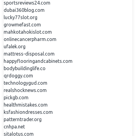
sportsreviews24.com
dubai360blog.com
lucky77slot.org
growmefast.com
mahkotahokislot.com
onlinecancerpharm.com
ufalek.org
mattress-disposal.com
happyflooringandcabinets.com
bodybuildinglife.co
qrdoggy.com
technologygud.com
realshocknews.com
pickgb.com
healthmistakes.com
ksfashiondresses.com
patterntrader.org
cnhpa.net
sitalotus.com