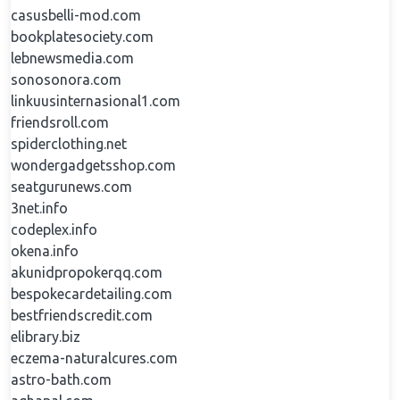
casusbelli-mod.com
bookplatesociety.com
lebnewsmedia.com
sonosonora.com
linkuusinternasional1.com
friendsroll.com
spiderclothing.net
wondergadgetsshop.com
seatgurunews.com
3net.info
codeplex.info
okena.info
akunidpropokerqq.com
bespokecardetailing.com
bestfriendscredit.com
elibrary.biz
eczema-naturalcures.com
astro-bath.com