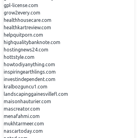
gpl-license.com
grow2every.com
healthhousecare.com
healthkartreview.com
helpquitporn.com
highqualitybanknote.com
hostingnews24.com
hottstyle.com
howtodiyanything.com
inspiringearthlings.com
investindependent.com
kralbozguncu1.com
landscapinggainesvillefl.com
maisonhauturier.com
mascreator.com
menafahmi.com
mukhtarmeer.com
nascartoday.com