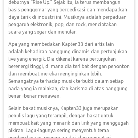
debutnya “Rise Up.” Sejak itu, ia terus membangun
basis penggemar yang berdedikasi dan mendapatkan
daya tarik di industri ini. Musiknya adalah perpaduan
pengaruh elektronik, pop, dan rock, menciptakan
suara yang segar dan menular.
Apa yang membedakan Kapten33 dari artis lain
adalah kehadiran panggung dinamis dan pertunjukan
live yang energik. Dia dikenal karena pertunjukan
berenergi tinggi, di mana dia terlibat dengan penonton
dan membuat mereka menginginkan lebih.
Semangatnya terhadap musik terbukti dalam setiap
nada yang ia mainkan, dan karisma di atas panggung
benar -benar menawan.
Selain bakat musiknya, Kapten33 juga merupakan
penulis lagu yang terampil, dengan bakat untuk
membuat kait yang menarik dan lirik yang menggugah
pikiran. Lagu-lagunya sering menyentuh tema
pemberdayaan, penemuan diri, dan mengatasi