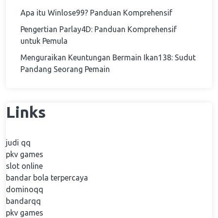
Apa itu Winlose99? Panduan Komprehensif
Pengertian Parlay4D: Panduan Komprehensif
untuk Pemula
Menguraikan Keuntungan Bermain Ikan138: Sudut
Pandang Seorang Pemain
Links
judi qq
pkv games
slot online
bandar bola terpercaya
dominoqq
bandarqq
pkv games