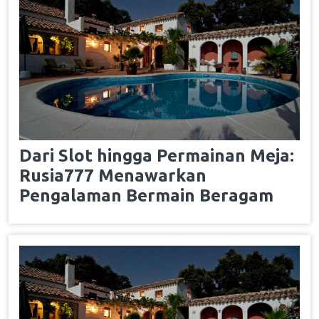
Dari Slot hingga Permainan Meja:
Rusia777 Menawarkan
Pengalaman Bermain Beragam