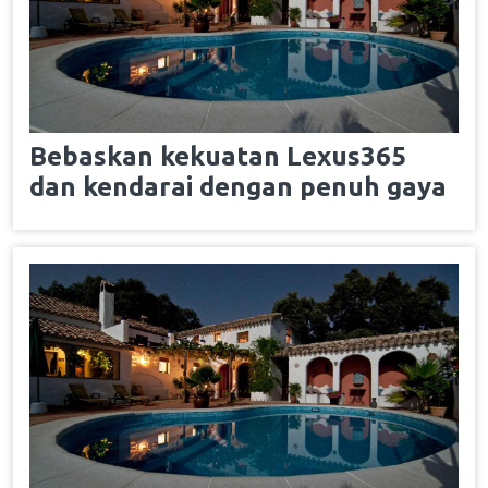
Bebaskan kekuatan Lexus365
dan kendarai dengan penuh gaya