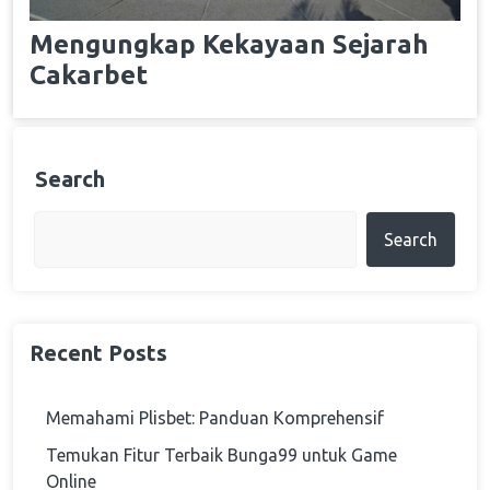
Mengungkap Kekayaan Sejarah
Cakarbet
Search
Search
Recent Posts
Memahami Plisbet: Panduan Komprehensif
Temukan Fitur Terbaik Bunga99 untuk Game
Online