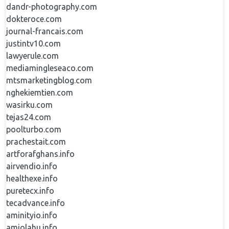
dandr-photography.com
dokteroce.com
journal-francais.com
justintv10.com
lawyerule.com
mediamingleseaco.com
mtsmarketingblog.com
nghekiemtien.com
wasirku.com
tejas24.com
poolturbo.com
prachestait.com
artforafghans.info
airvendio.info
healthexe.info
puretecx.info
tecadvance.info
aminityio.info
amiolahu.info