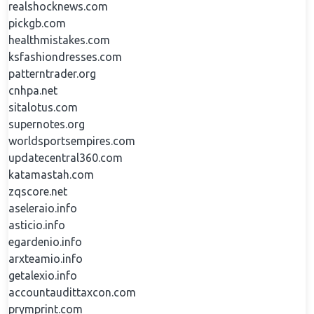
realshocknews.com
pickgb.com
healthmistakes.com
ksfashiondresses.com
patterntrader.org
cnhpa.net
sitalotus.com
supernotes.org
worldsportsempires.com
updatecentral360.com
katamastah.com
zqscore.net
aseleraio.info
asticio.info
egardenio.info
arxteamio.info
getalexio.info
accountaudittaxcon.com
prymprint.com