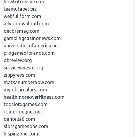
howtofixissue.com
teamufabet.biz
webfullform.com
allviddownload.com
decorsmag.com
gamblingcasinonews.com
universitiesofamerica.net
progameofbrands.com
qbreview.org
servicewueste.org
zippyrevs.com
matkanumbernow.com
myjobcirculars.com
healthmoreoverfitness.com
topslotxgames.com
routerloggnet.net
dantella6.com
slotsgamesone.com
hispinzone.com