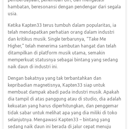
hambatan, beresonansi dengan pendengar dari segala
usia.
Ketika Kapten33 terus tumbuh dalam popularitas, ia
telah mendapatkan perhatian orang dalam industri
dan kritikus musik. Single terbarunya, “Take Me
Higher,” telah menerima sambutan hangat dan telah
ditampilkan di platform musik utama, semakin
memperkuat statusnya sebagai bintang yang sedang
naik daun di industri ini.
Dengan bakatnya yang tak terbantahkan dan
kepribadian magnetisnya, Kapten33 siap untuk
membuat dampak abadi pada industri musik. Apakah
dia tampil di atas panggung atau di studio, dia adalah
kekuatan yang harus diperhitungkan, dan penggemar
tidak sabar untuk melihat apa yang dia miliki di toko
selanjutnya. Mengawasi Kapten33 – bintang yang
sedang naik daun ini berada di jalur cepat menuju