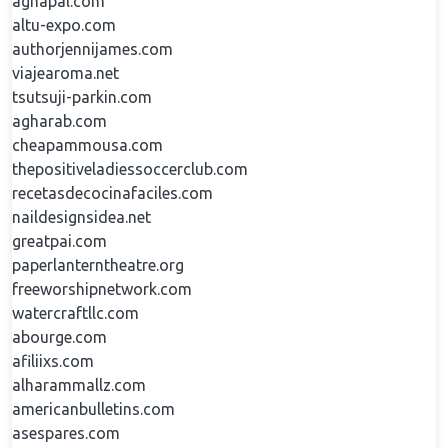
aghapal.com
altu-expo.com
authorjennijames.com
viajearoma.net
tsutsuji-parkin.com
agharab.com
cheapammousa.com
thepositiveladiessoccerclub.com
recetasdecocinafaciles.com
naildesignsidea.net
greatpai.com
paperlanterntheatre.org
freeworshipnetwork.com
watercraftllc.com
abourge.com
afiliixs.com
alharammallz.com
americanbulletins.com
asespares.com