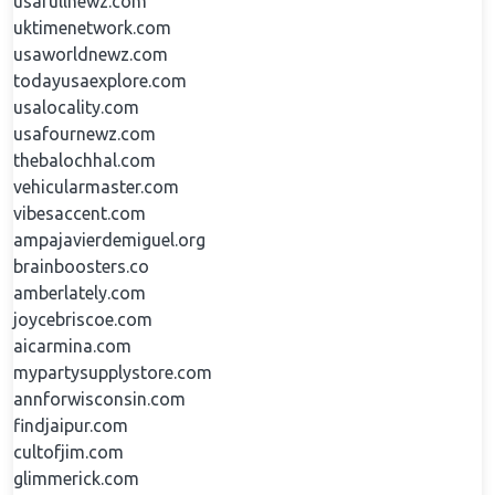
usafullnewz.com
uktimenetwork.com
usaworldnewz.com
todayusaexplore.com
usalocality.com
usafournewz.com
thebalochhal.com
vehicularmaster.com
vibesaccent.com
ampajavierdemiguel.org
brainboosters.co
amberlately.com
joycebriscoe.com
aicarmina.com
mypartysupplystore.com
annforwisconsin.com
findjaipur.com
cultofjim.com
glimmerick.com