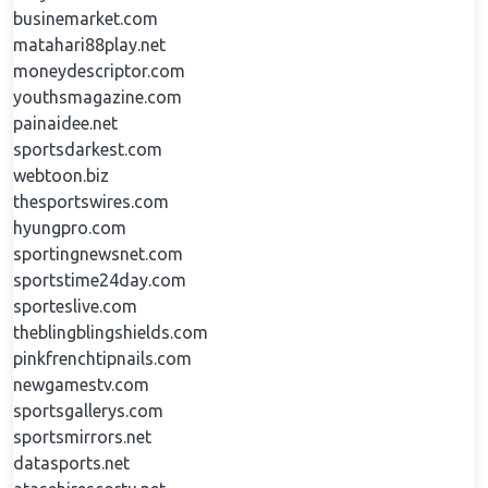
businemarket.com
matahari88play.net
moneydescriptor.com
youthsmagazine.com
painaidee.net
sportsdarkest.com
webtoon.biz
thesportswires.com
hyungpro.com
sportingnewsnet.com
sportstime24day.com
sporteslive.com
theblingblingshields.com
pinkfrenchtipnails.com
newgamestv.com
sportsgallerys.com
sportsmirrors.net
datasports.net