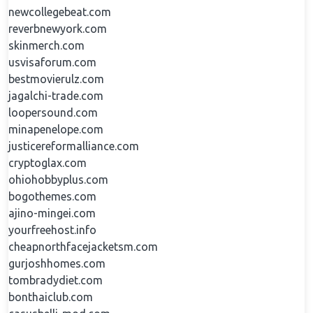
newcollegebeat.com
reverbnewyork.com
skinmerch.com
usvisaforum.com
bestmovierulz.com
jagalchi-trade.com
loopersound.com
minapenelope.com
justicereformalliance.com
cryptoglax.com
ohiohobbyplus.com
bogothemes.com
ajino-mingei.com
yourfreehost.info
cheapnorthfacejacketsm.com
gurjoshhomes.com
tombradydiet.com
bonthaiclub.com