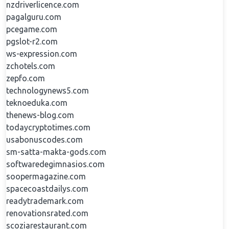
nzdriverlicence.com
pagalguru.com
pcegame.com
pgslot-r2.com
ws-expression.com
zchotels.com
zepfo.com
technologynews5.com
teknoeduka.com
thenews-blog.com
todaycryptotimes.com
usabonuscodes.com
sm-satta-makta-gods.com
softwaredegimnasios.com
soopermagazine.com
spacecoastdailys.com
readytrademark.com
renovationsrated.com
scoziarestaurant.com