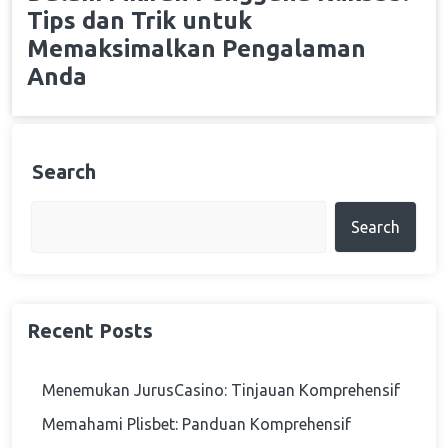
Tips dan Trik untuk
Memaksimalkan Pengalaman
Anda
Search
Search
Recent Posts
Menemukan JurusCasino: Tinjauan Komprehensif
Memahami Plisbet: Panduan Komprehensif