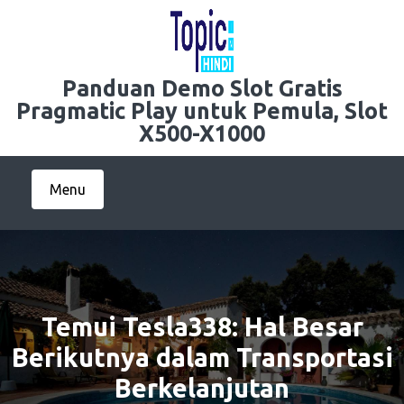
Skip
to
content
Panduan Demo Slot Gratis
Pragmatic Play untuk Pemula, Slot
X500-X1000
Menu
Temui Tesla338: Hal Besar
Berikutnya dalam Transportasi
Berkelanjutan