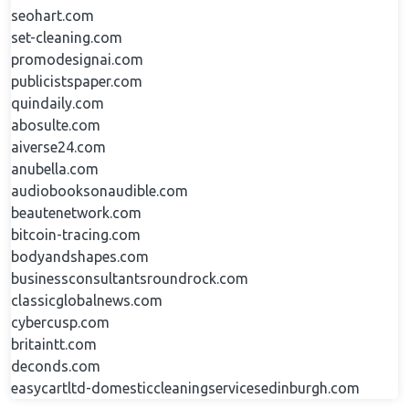
seohart.com
set-cleaning.com
promodesignai.com
publicistspaper.com
quindaily.com
abosulte.com
aiverse24.com
anubella.com
audiobooksonaudible.com
beautenetwork.com
bitcoin-tracing.com
bodyandshapes.com
businessconsultantsroundrock.com
classicglobalnews.com
cybercusp.com
britaintt.com
deconds.com
easycartltd-domesticcleaningservicesedinburgh.com