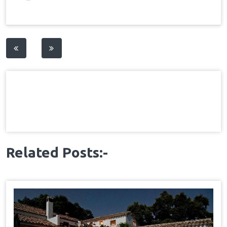
Post
navigation
Related Posts:-