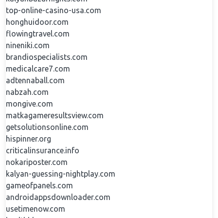
top-online-casino-usa.com
honghuidoor.com
flowingtravel.com
nineniki.com
brandiospecialists.com
medicalcare7.com
adtennaball.com
nabzah.com
mongive.com
matkagameresultsview.com
getsolutionsonline.com
hispinner.org
criticalinsurance.info
nokariposter.com
kalyan-guessing-nightplay.com
gameofpanels.com
androidappsdownloader.com
usetimenow.com