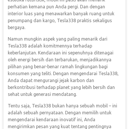
perhatian kemana pun Anda pergi. Dan dengan
interior luas yang menawarkan banyak ruang untuk
penumpang dan kargo, Tesla338 praktis sekaligus
bergaya.
Namun mungkin aspek yang paling menarik dari
Tesla338 adalah komitmennya terhadap
keberlanjutan. Kendaraan ini sepenuhnya ditenagai
oleh energi bersih dan terbarukan, menjadikannya
pilihan yang benar-benar ramah lingkungan bagi
konsumen yang teliti. Dengan mengendarai Tesla338,
Anda dapat mengurangi jejak karbon dan
berkontribusi terhadap planet yang lebih bersih dan
sehat untuk generasi mendatang.
Tentu saja, Tesla338 bukan hanya sebuah mobil – ini
adalah sebuah pernyataan. Dengan memilih untuk
mengendarai kendaraan inovatif ini, Anda
mengirimkan pesan yang kuat tentang pentingnya