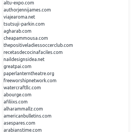
altu-expo.com
authorjennijames.com
viajearoma.net
tsutsuji-parkin.com
agharab.com
cheapammousa.com
thepositiveladiessoccerclub.com
recetasdecocinafaciles.com
naildesignsidea.net
greatpai.com
paperlanterntheatre.org
freeworshipnetwork.com
watercraftllc.com
abourge.com
afiliixs.com
alharammallz.com
americanbulletins.com
asespares.com
arabianstime.com