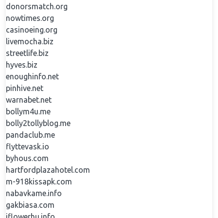
donorsmatch.org
nowtimes.org
casinoeing.org
livemocha.biz
streetlife.biz
hyves.biz
enoughinfo.net
pinhive.net
warnabet.net
bollym4u.me
bolly2tollyblog.me
pandaclub.me
flyttevask.io
byhous.com
hartfordplazahotel.com
m-918kissapk.com
nabavkame.info
gakbiasa.com
iflowerhu.info