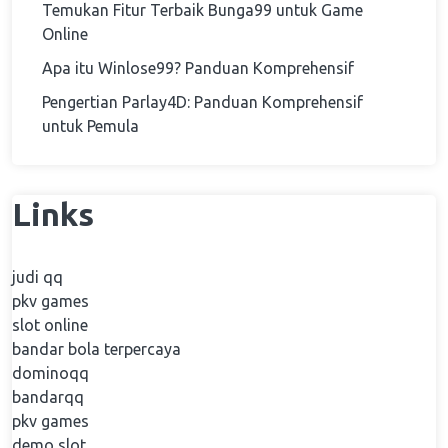
Temukan Fitur Terbaik Bunga99 untuk Game
Online
Apa itu Winlose99? Panduan Komprehensif
Pengertian Parlay4D: Panduan Komprehensif
untuk Pemula
Links
judi qq
pkv games
slot online
bandar bola terpercaya
dominoqq
bandarqq
pkv games
demo slot