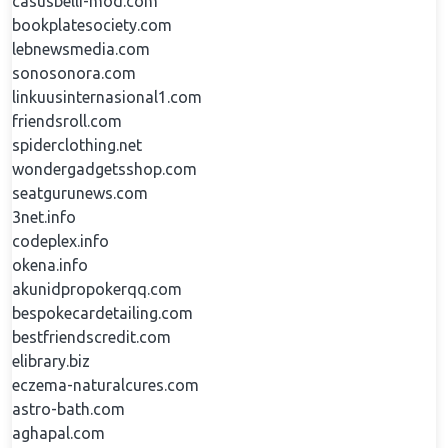
casusbelli-mod.com
bookplatesociety.com
lebnewsmedia.com
sonosonora.com
linkuusinternasional1.com
friendsroll.com
spiderclothing.net
wondergadgetsshop.com
seatgurunews.com
3net.info
codeplex.info
okena.info
akunidpropokerqq.com
bespokecardetailing.com
bestfriendscredit.com
elibrary.biz
eczema-naturalcures.com
astro-bath.com
aghapal.com