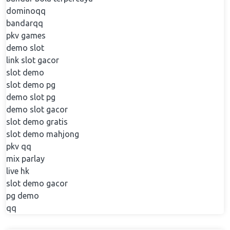
dominoqq
bandarqq
pkv games
demo slot
link slot gacor
slot demo
slot demo pg
demo slot pg
demo slot gacor
slot demo gratis
slot demo mahjong
pkv qq
mix parlay
live hk
slot demo gacor
pg demo
qq