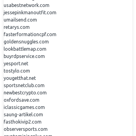
usabestnetwork.com
jessepinkmanoutfit.com
umailsend.com
retarys.com
fasterformationcpf.com
goldensnuggles.com
lookbattlemap.com
buyrdpservice.com
yesport.net
tostylo.com
yougetthat.net
sportsnetclub.com
newbestcrypto.com
oxfordsave.com
iclassicgames.com
saung-artikel.com
fasthokivip2.com
observersports.com