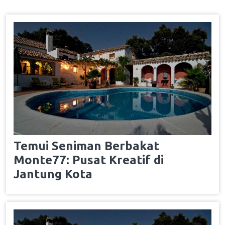
Temui Seniman Berbakat
Monte77: Pusat Kreatif di
Jantung Kota