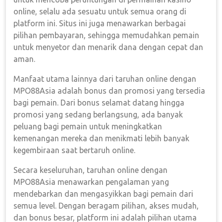
online, selalu ada sesuatu untuk semua orang di
platform ini. Situs ini juga menawarkan berbagai
pilihan pembayaran, sehingga memudahkan pemain
untuk menyetor dan menarik dana dengan cepat dan
aman.
Manfaat utama lainnya dari taruhan online dengan
MPO88Asia adalah bonus dan promosi yang tersedia
bagi pemain. Dari bonus selamat datang hingga
promosi yang sedang berlangsung, ada banyak
peluang bagi pemain untuk meningkatkan
kemenangan mereka dan menikmati lebih banyak
kegembiraan saat bertaruh online.
Secara keseluruhan, taruhan online dengan
MPO88Asia menawarkan pengalaman yang
mendebarkan dan mengasyikkan bagi pemain dari
semua level. Dengan beragam pilihan, akses mudah,
dan bonus besar, platform ini adalah pilihan utama