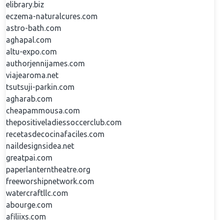
elibrary.biz
eczema-naturalcures.com
astro-bath.com
aghapal.com
altu-expo.com
authorjennijames.com
viajearoma.net
tsutsuji-parkin.com
agharab.com
cheapammousa.com
thepositiveladiessoccerclub.com
recetasdecocinafaciles.com
naildesignsidea.net
greatpai.com
paperlanterntheatre.org
freeworshipnetwork.com
watercraftllc.com
abourge.com
afiliixs.com