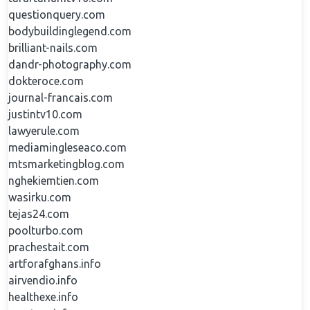
questionquery.com
bodybuildinglegend.com
brilliant-nails.com
dandr-photography.com
dokteroce.com
journal-francais.com
justintv10.com
lawyerule.com
mediamingleseaco.com
mtsmarketingblog.com
nghekiemtien.com
wasirku.com
tejas24.com
poolturbo.com
prachestait.com
artforafghans.info
airvendio.info
healthexe.info