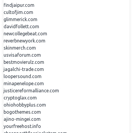
findjaipur.com
cultofjim.com
glimmerick.com
davidfollett.com
newcollegebeat.com
reverbnewyork.com
skinmerch.com
usvisaforum.com
bestmovierulz.com
jagalchi-trade.com
loopersound.com
minapenelope.com
justicereformalliance.com
cryptoglax.com
ohiohobbyplus.com
bogothemes.com
ajino-mingei.com
yourfreehost.info