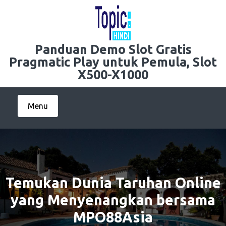
Skip
to
content
Panduan Demo Slot Gratis
Pragmatic Play untuk Pemula, Slot
X500-X1000
Menu
Temukan Dunia Taruhan Online
yang Menyenangkan bersama
MPO88Asia