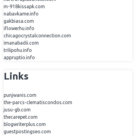
m-918kissapk.com
nabavkame.info
gakbiasa.com
iflowerhu.info
chicagocrystalconnection.com
imanabadii.com
trilipohu.info
appruptio.info
Links
punjwanis.com
the-parcs-clematiscondos.com
jusu-gb.com
thecarepet.com
blogwriterplus.com
guestpostingseo.com