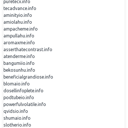
puretecx.info
tecadvance.info
aminityio.info
amiolahu.info
ampacheme.info
ampullahu.info
aromaxme.info
asserthatecontrast.info
atenderme.info
bangumiio.info
bekosunhu.info
beneficialgrandiose.info
blomaio.info
dosellinfoplete.info
podtubeio.info
powerfulvolatile.info
qvidsio.info
shumaio.info
slotherio.info