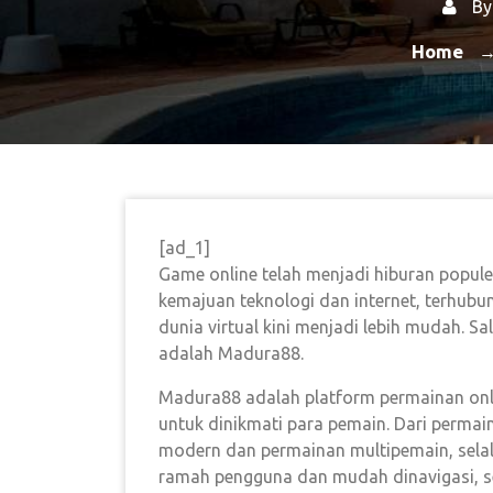
B
Home
[ad_1]
Game online telah menjadi hiburan populer
kemajuan teknologi dan internet, terhub
dunia virtual kini menjadi lebih mudah. S
adalah Madura88.
Madura88 adalah platform permainan on
untuk dinikmati para pemain. Dari permain
modern dan permainan multipemain, selal
ramah pengguna dan mudah dinavigasi, s