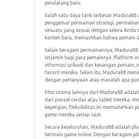
pendatang baru.
Salah satu daya tarik terbesar Madura88
penggemar permainan strategi, permaina
sesuatu yang sesuai dengan selera Anda di
konten baru, memastikan bahwa pemain se
Selain beragam permainannya, Madura88
terjamin bagi para pemainnya. Platform i
informasi pribadi dan keuangan pemain, 
favorit mereka. Selain itu, Madura88 m
dengan pertanyaan atau masalah apa pun 
Fitur utama lainnya dari Madura88 adalah
dari ponsel cerdas atau tablet mereka, 
bepergian. Fleksibilitas ini memudahkan 
game mereka setiap saat.
Secara keseluruhan, Madura88 adalah plat
bermain game online. Dengan beragam pili