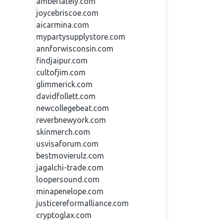
amberlately.com
joycebriscoe.com
aicarmina.com
mypartysupplystore.com
annforwisconsin.com
findjaipur.com
cultofjim.com
glimmerick.com
davidfollett.com
newcollegebeat.com
reverbnewyork.com
skinmerch.com
usvisaforum.com
bestmovierulz.com
jagalchi-trade.com
loopersound.com
minapenelope.com
justicereformalliance.com
cryptoglax.com