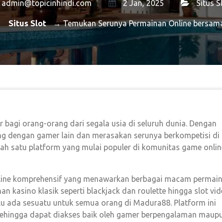
y
admin@topicinhindi.com
2 Jan, 2025
Situs S
Situs Slot
→
→ Temukan Serunya Permainan Online bersam
 bagi orang-orang dari segala usia di seluruh dunia. Dengan
ung dengan gamer lain dan merasakan serunya berkompetisi di
alah satu platform yang mulai populer di komunitas game onlin
line komprehensif yang menawarkan berbagai macam permai
an kasino klasik seperti blackjack dan roulette hingga slot vi
u ada sesuatu untuk semua orang di Madura88. Platform ini
ehingga dapat diakses baik oleh gamer berpengalaman maup