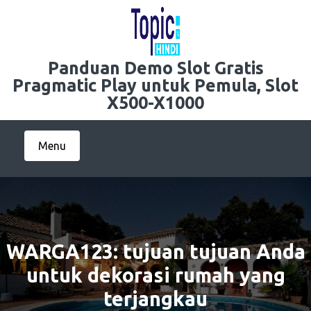
Skip
to
content
Panduan Demo Slot Gratis
Pragmatic Play untuk Pemula, Slot
X500-X1000
Menu
WARGA123: tujuan tujuan Anda
untuk dekorasi rumah yang
terjangkau