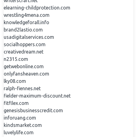
writerscraft.net
elearning-childprotection.com
wrestling4mena.com
knowledgeforall.info
brand2lastio.com
usadigitalservices.com
socialhoppers.com
creativedream.net
n2315.com
getwebonline.com
onlyfansheaven.com
lky08.com
ralph-fiennes.net
fielder-maximum-discount.net
fitfllex.com
genesisbusinesscredit.com
inforuang.com
kindsmarket.com
luvelylife.com