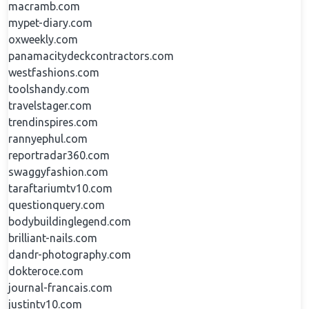
macramb.com
mypet-diary.com
oxweekly.com
panamacitydeckcontractors.com
westfashions.com
toolshandy.com
travelstager.com
trendinspires.com
rannyephul.com
reportradar360.com
swaggyfashion.com
taraftariumtv10.com
questionquery.com
bodybuildinglegend.com
brilliant-nails.com
dandr-photography.com
dokteroce.com
journal-francais.com
justintv10.com