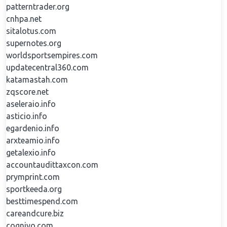
patterntrader.org
cnhpa.net
sitalotus.com
supernotes.org
worldsportsempires.com
updatecentral360.com
katamastah.com
zqscore.net
aseleraio.info
asticio.info
egardenio.info
arxteamio.info
getalexio.info
accountaudittaxcon.com
prymprint.com
sportkeeda.org
besttimespend.com
careandcure.biz
cogniyo.com