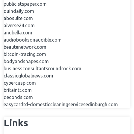
publicistspaper.com
quindaily.com
abosulte.com
aiverse24.com
anubella.com
audiobooksonaudible.com
beautenetwork.com
bitcoin-tracing.com
bodyandshapes.com
businessconsultantsroundrock.com
classicglobalnews.com
cybercusp.com
britaintt.com
deconds.com
easycartltd-domesticcleaningservicesedinburgh.com
Links