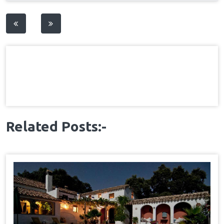
Post
navigation
Related Posts:-