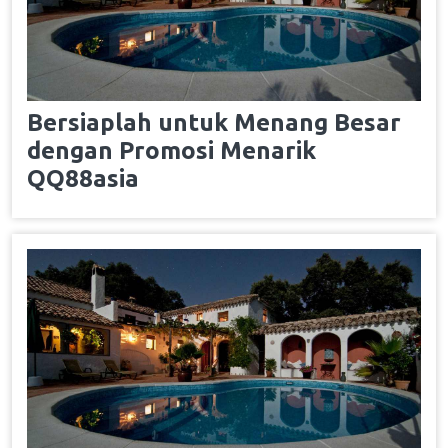
Bersiaplah untuk Menang Besar
dengan Promosi Menarik
QQ88asia