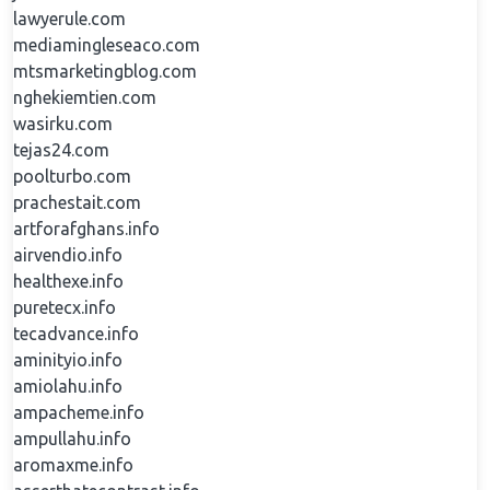
lawyerule.com
mediamingleseaco.com
mtsmarketingblog.com
nghekiemtien.com
wasirku.com
tejas24.com
poolturbo.com
prachestait.com
artforafghans.info
airvendio.info
healthexe.info
puretecx.info
tecadvance.info
aminityio.info
amiolahu.info
ampacheme.info
ampullahu.info
aromaxme.info