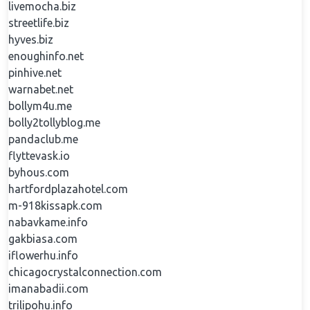
livemocha.biz
streetlife.biz
hyves.biz
enoughinfo.net
pinhive.net
warnabet.net
bollym4u.me
bolly2tollyblog.me
pandaclub.me
flyttevask.io
byhous.com
hartfordplazahotel.com
m-918kissapk.com
nabavkame.info
gakbiasa.com
iflowerhu.info
chicagocrystalconnection.com
imanabadii.com
trilipohu.info