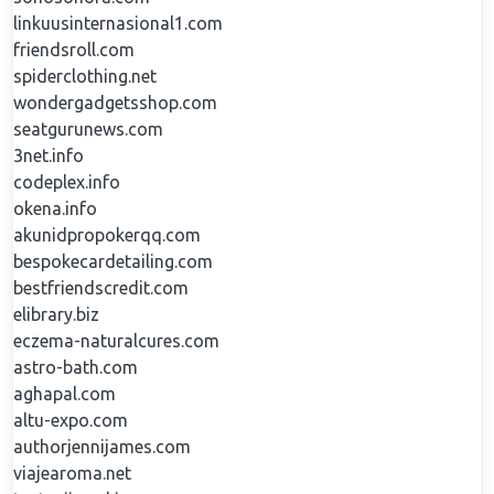
linkuusinternasional1.com
friendsroll.com
spiderclothing.net
wondergadgetsshop.com
seatgurunews.com
3net.info
codeplex.info
okena.info
akunidpropokerqq.com
bespokecardetailing.com
bestfriendscredit.com
elibrary.biz
eczema-naturalcures.com
astro-bath.com
aghapal.com
altu-expo.com
authorjennijames.com
viajearoma.net