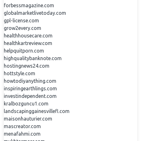
forbessmagazine.com
globalmarketlivetoday.com
gpl-license.com
grow2every.com
healthhousecare.com
healthkartreview.com
helpquitporn.com
highqualitybanknote.com
hostingnews24.com
hottstyle.com
howtodiyanything.com
inspiringearthlings.com
investindependent.com
kralbozguncu1.com
landscapinggainesvillefl.com
maisonhauturier.com
mascreator.com
menafahmi.com