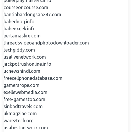
pokerplaymasters.info
courseoncourse.com
bantinbatdongsan247.com
bahednog.info
bahenxgek.info
pertamaskre.com
threadsvideoandphotodownloader.com
techgiddy.com
usalivenetwork.com
jackpotrushonline.info
ucnewshindi.com
freecellphonedatabase.com
gamersrope.com
exellewebmedia.com
free-gamestop.com
sinbadtravels.com
ukmagzine.com
wareztech.org
usabestnetwork.com