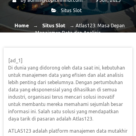
By
admin@topicinhindi.com
9 Jun, 2025
Situs Slot
Home
Situs Slot
→
→ Atlas123: Masa Depan
Manajemen Data dan Analisis
[ad_1]
Di dunia yang didorong oleh data saat ini, kebutuhan
untuk manajemen data yang efisien dan alat analisis
lebih penting dari sebelumnya. Dengan pertumbuhan
data yang eksponensial yang dihasilkan di semua
industri, organisasi terus mencari solusi inovatif
untuk membantu mereka memahami sejumlah besar
informasi ini. Salah satu solusi yang mendapatkan
daya tarik di pasaran adalah Atlas123.
ATLAS123 adalah platform manajemen data mutakhir