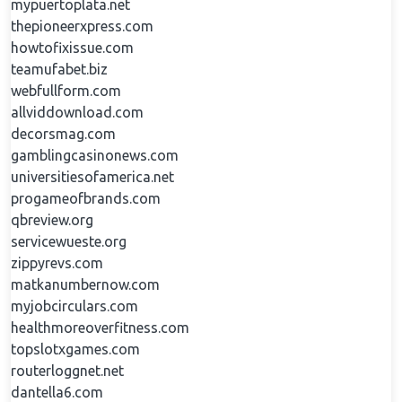
mypuertoplata.net
thepioneerxpress.com
howtofixissue.com
teamufabet.biz
webfullform.com
allviddownload.com
decorsmag.com
gamblingcasinonews.com
universitiesofamerica.net
progameofbrands.com
qbreview.org
servicewueste.org
zippyrevs.com
matkanumbernow.com
myjobcirculars.com
healthmoreoverfitness.com
topslotxgames.com
routerloggnet.net
dantella6.com