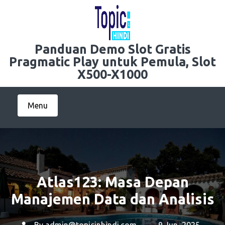
Skip
to
content
Panduan Demo Slot Gratis
Pragmatic Play untuk Pemula, Slot
X500-X1000
Menu
Atlas123: Masa Depan
Manajemen Data dan Analisis