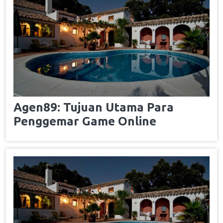
Agen89: Tujuan Utama Para
Penggemar Game Online