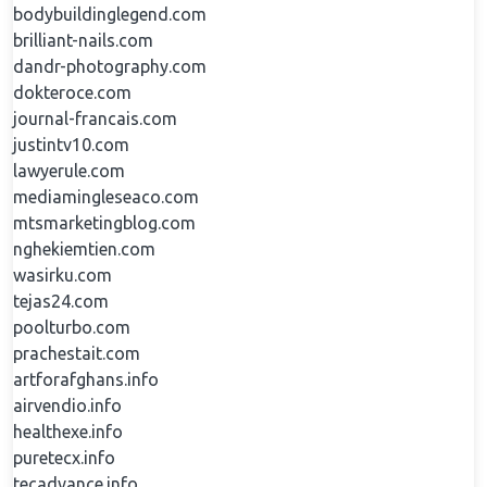
bodybuildinglegend.com
brilliant-nails.com
dandr-photography.com
dokteroce.com
journal-francais.com
justintv10.com
lawyerule.com
mediamingleseaco.com
mtsmarketingblog.com
nghekiemtien.com
wasirku.com
tejas24.com
poolturbo.com
prachestait.com
artforafghans.info
airvendio.info
healthexe.info
puretecx.info
tecadvance.info