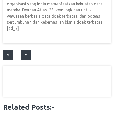
organisasi yang ingin memanfaatkan kekuatan data
mereka. Dengan Atlas123, kemungkinan untuk
wawasan berbasis data tidak terbatas, dan potensi
pertumbuhan dan keberhasilan bisnis tidak terbatas.
[ad_2]
Post
navigation
Related Posts:-