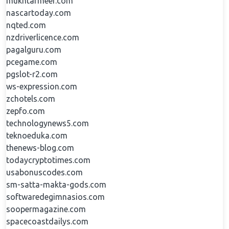
mukhtarmeer.com
nascartoday.com
nqted.com
nzdriverlicence.com
pagalguru.com
pcegame.com
pgslot-r2.com
ws-expression.com
zchotels.com
zepfo.com
technologynews5.com
teknoeduka.com
thenews-blog.com
todaycryptotimes.com
usabonuscodes.com
sm-satta-makta-gods.com
softwaredegimnasios.com
soopermagazine.com
spacecoastdailys.com