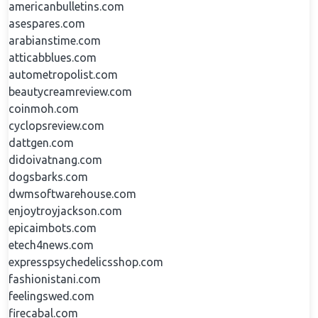
americanbulletins.com
asespares.com
arabianstime.com
atticabblues.com
autometropolist.com
beautycreamreview.com
coinmoh.com
cyclopsreview.com
dattgen.com
didoivatnang.com
dogsbarks.com
dwmsoftwarehouse.com
enjoytroyjackson.com
epicaimbots.com
etech4news.com
expresspsychedelicsshop.com
fashionistani.com
feelingswed.com
firecabal.com