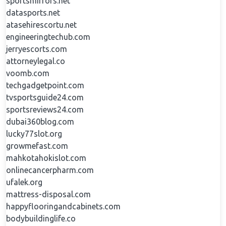
sportsmirrors.net
datasports.net
atasehirescortu.net
engineeringtechub.com
jerryescorts.com
attorneylegal.co
voomb.com
techgadgetpoint.com
tvsportsguide24.com
sportsreviews24.com
dubai360blog.com
lucky77slot.org
growmefast.com
mahkotahokislot.com
onlinecancerpharm.com
ufalek.org
mattress-disposal.com
happyflooringandcabinets.com
bodybuildinglife.co