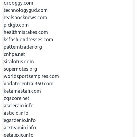
qrdoggy.com
technologygud.com
realshocknews.com
pickgb.com
healthmistakes.com
ksfashiondresses.com
patterntrader.org
cnhpa.net
sitalotus.com
supernotes.org
worldsportsempires.com
updatecentral360.com
katamastah.com
zqscore.net
aseleraio.info
asticio.info
egardenio.info
arxteamio.info
getalexio.info