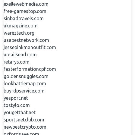
exellewebmedia.com
free-gamestop.com
sinbadtravels.com
ukmagzine.com
wareztech.org
usabestnetwork.com
jessepinkmanoutfit.com
umailsend.com
retarys.com
fasterformationcpf.com
goldensnuggles.com
lookbattlemap.com
buyrdpservice.com
yesport.net
tostylo.com
yougetthat.net
sportsnetclub.com
newbestcrypto.com
oxfordsave.com