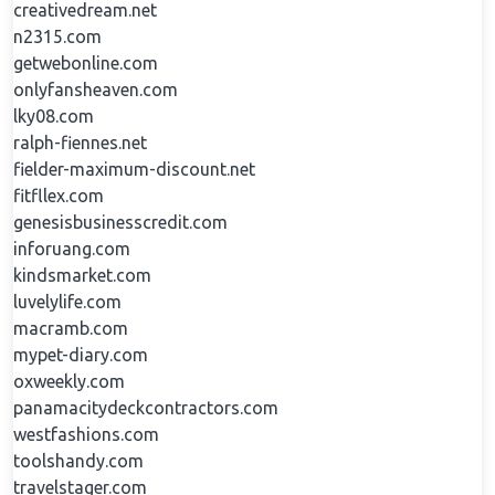
creativedream.net
n2315.com
getwebonline.com
onlyfansheaven.com
lky08.com
ralph-fiennes.net
fielder-maximum-discount.net
fitfllex.com
genesisbusinesscredit.com
inforuang.com
kindsmarket.com
luvelylife.com
macramb.com
mypet-diary.com
oxweekly.com
panamacitydeckcontractors.com
westfashions.com
toolshandy.com
travelstager.com