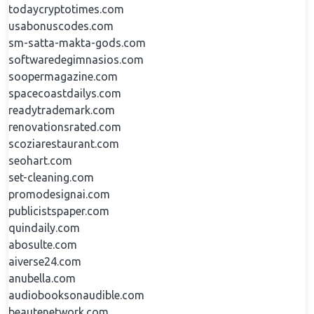
todaycryptotimes.com
usabonuscodes.com
sm-satta-makta-gods.com
softwaredegimnasios.com
soopermagazine.com
spacecoastdailys.com
readytrademark.com
renovationsrated.com
scoziarestaurant.com
seohart.com
set-cleaning.com
promodesignai.com
publicistspaper.com
quindaily.com
abosulte.com
aiverse24.com
anubella.com
audiobooksonaudible.com
beautenetwork.com