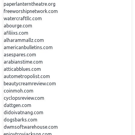
paperlanterntheatre.org
freeworshipnetwork.com
watercraftllc.com
abourge.com
afiliixs.com
alharammallz.com
americanbulletins.com
asespares.com
arabianstime.com
atticabblues.com
autometropolist.com
beautycreamreview.com
coinmoh.com
cyclopsreview.com
dattgen.com
didoivatnang.com
dogsbarks.com
dwmsoftwarehouse.com
enjoytroyjackson.com