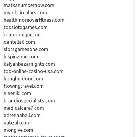
matkanumbernow.com
myjobcirculars.com
healthmoreoverfitness.com
topslotxgames.com
routerloggnet.net
dantella6.com
slotsgamesone.com
hispinzone.com
kalyanbazarnights.com
top-online-casino-usa.com
honghuidoor.com
flowingtravel.com
nineniki.com
brandiospecialists.com
medicalcare7.com
adtennaball.com
nabzah.com
mongive.com