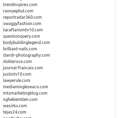
trendinspires.com
rannyephul.com
reportradar360.com
swaggyfashion.com
taraftariumtv10.com
questionquery.com
bodybuildinglegend.com
brilliant-nails.com
dandr-photography.com
dokteroce.com
journal-francais.com
justintv10.com
lawyerule.com
mediamingleseaco.com
mtsmarketingblog.com
nghekiemtien.com
wasirku.com
tejas24.com