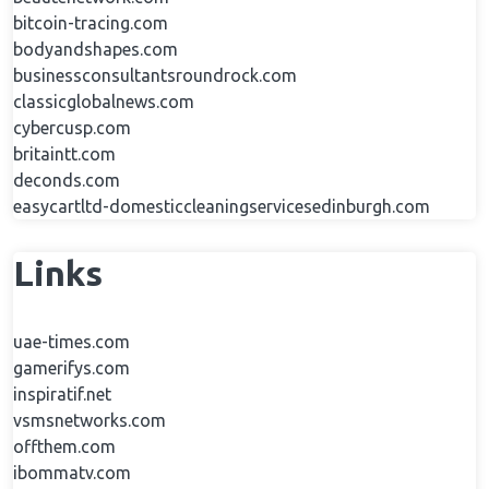
bitcoin-tracing.com
bodyandshapes.com
businessconsultantsroundrock.com
classicglobalnews.com
cybercusp.com
britaintt.com
deconds.com
easycartltd-domesticcleaningservicesedinburgh.com
Links
uae-times.com
gamerifys.com
inspiratif.net
vsmsnetworks.com
offthem.com
ibommatv.com