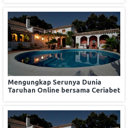
Mengungkap Serunya Dunia
Taruhan Online bersama Ceriabet