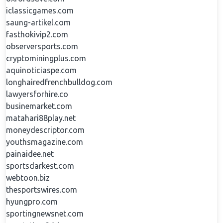
iclassicgames.com
saung-artikel.com
fasthokivip2.com
observersports.com
cryptominingplus.com
aquinoticiaspe.com
longhairedfrenchbulldog.com
lawyersforhire.co
businemarket.com
matahari88play.net
moneydescriptor.com
youthsmagazine.com
painaidee.net
sportsdarkest.com
webtoon.biz
thesportswires.com
hyungpro.com
sportingnewsnet.com