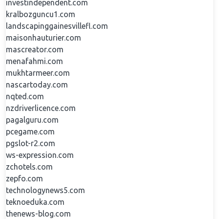
investindependent.com
kralbozguncu1.com
landscapinggainesvillefl.com
maisonhauturier.com
mascreator.com
menafahmi.com
mukhtarmeer.com
nascartoday.com
nqted.com
nzdriverlicence.com
pagalguru.com
pcegame.com
pgslot-r2.com
ws-expression.com
zchotels.com
zepfo.com
technologynews5.com
teknoeduka.com
thenews-blog.com