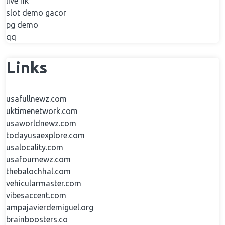
live hk
slot demo gacor
pg demo
qq
Links
usafullnewz.com
uktimenetwork.com
usaworldnewz.com
todayusaexplore.com
usalocality.com
usafournewz.com
thebalochhal.com
vehicularmaster.com
vibesaccent.com
ampajavierdemiguel.org
brainboosters.co