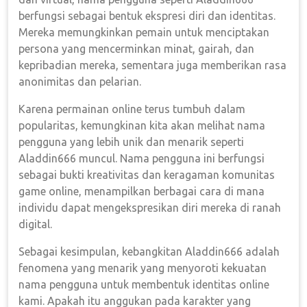
berfungsi sebagai bentuk ekspresi diri dan identitas.
Mereka memungkinkan pemain untuk menciptakan
persona yang mencerminkan minat, gairah, dan
kepribadian mereka, sementara juga memberikan rasa
anonimitas dan pelarian.
Karena permainan online terus tumbuh dalam
popularitas, kemungkinan kita akan melihat nama
pengguna yang lebih unik dan menarik seperti
Aladdin666 muncul. Nama pengguna ini berfungsi
sebagai bukti kreativitas dan keragaman komunitas
game online, menampilkan berbagai cara di mana
individu dapat mengekspresikan diri mereka di ranah
digital.
Sebagai kesimpulan, kebangkitan Aladdin666 adalah
fenomena yang menarik yang menyoroti kekuatan
nama pengguna untuk membentuk identitas online
kami. Apakah itu anggukan pada karakter yang