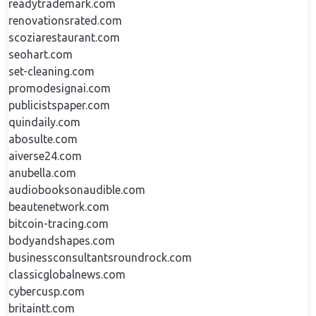
readytrademark.com
renovationsrated.com
scoziarestaurant.com
seohart.com
set-cleaning.com
promodesignai.com
publicistspaper.com
quindaily.com
abosulte.com
aiverse24.com
anubella.com
audiobooksonaudible.com
beautenetwork.com
bitcoin-tracing.com
bodyandshapes.com
businessconsultantsroundrock.com
classicglobalnews.com
cybercusp.com
britaintt.com