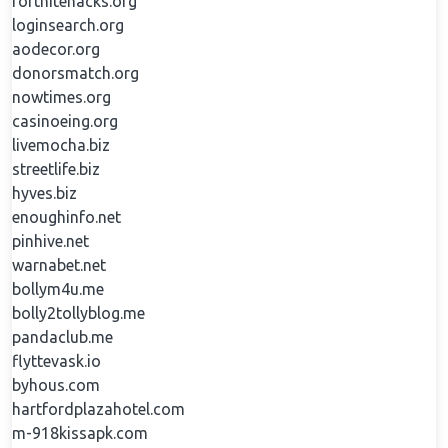
fortnitehacks.org
loginsearch.org
aodecor.org
donorsmatch.org
nowtimes.org
casinoeing.org
livemocha.biz
streetlife.biz
hyves.biz
enoughinfo.net
pinhive.net
warnabet.net
bollym4u.me
bolly2tollyblog.me
pandaclub.me
flyttevask.io
byhous.com
hartfordplazahotel.com
m-918kissapk.com