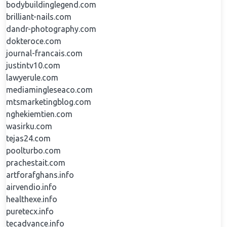
bodybuildinglegend.com
brilliant-nails.com
dandr-photography.com
dokteroce.com
journal-francais.com
justintv10.com
lawyerule.com
mediamingleseaco.com
mtsmarketingblog.com
nghekiemtien.com
wasirku.com
tejas24.com
poolturbo.com
prachestait.com
artforafghans.info
airvendio.info
healthexe.info
puretecx.info
tecadvance.info