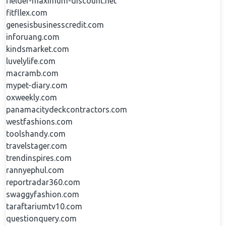
fielder-maximum-discount.net
fitfllex.com
genesisbusinesscredit.com
inforuang.com
kindsmarket.com
luvelylife.com
macramb.com
mypet-diary.com
oxweekly.com
panamacitydeckcontractors.com
westfashions.com
toolshandy.com
travelstager.com
trendinspires.com
rannyephul.com
reportradar360.com
swaggyfashion.com
taraftariumtv10.com
questionquery.com