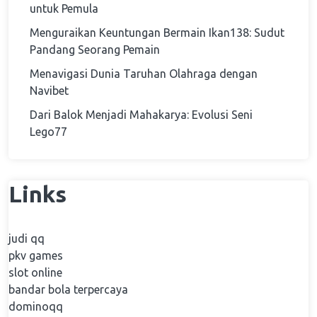
untuk Pemula
Menguraikan Keuntungan Bermain Ikan138: Sudut
Pandang Seorang Pemain
Menavigasi Dunia Taruhan Olahraga dengan
Navibet
Dari Balok Menjadi Mahakarya: Evolusi Seni
Lego77
Links
judi qq
pkv games
slot online
bandar bola terpercaya
dominoqq