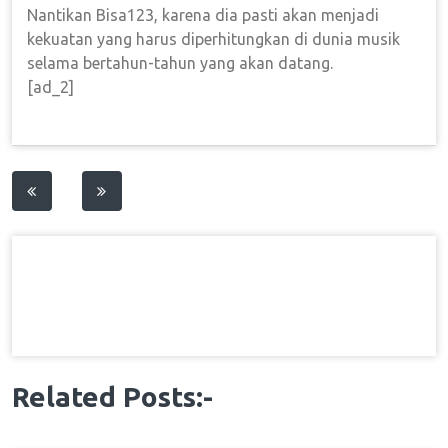
Nantikan Bisa123, karena dia pasti akan menjadi
kekuatan yang harus diperhitungkan di dunia musik
selama bertahun-tahun yang akan datang.
[ad_2]
Post
navigation
Related Posts:-