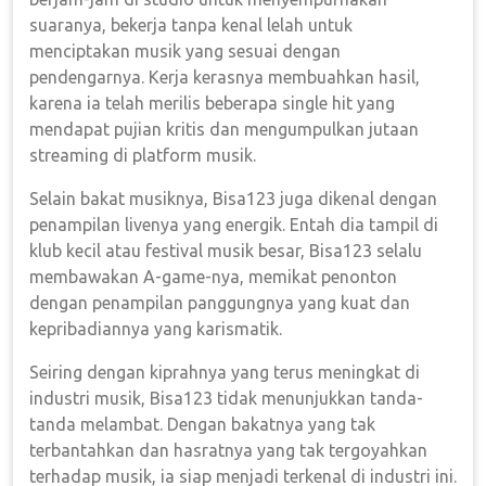
suaranya, bekerja tanpa kenal lelah untuk
menciptakan musik yang sesuai dengan
pendengarnya. Kerja kerasnya membuahkan hasil,
karena ia telah merilis beberapa single hit yang
mendapat pujian kritis dan mengumpulkan jutaan
streaming di platform musik.
Selain bakat musiknya, Bisa123 juga dikenal dengan
penampilan livenya yang energik. Entah dia tampil di
klub kecil atau festival musik besar, Bisa123 selalu
membawakan A-game-nya, memikat penonton
dengan penampilan panggungnya yang kuat dan
kepribadiannya yang karismatik.
Seiring dengan kiprahnya yang terus meningkat di
industri musik, Bisa123 tidak menunjukkan tanda-
tanda melambat. Dengan bakatnya yang tak
terbantahkan dan hasratnya yang tak tergoyahkan
terhadap musik, ia siap menjadi terkenal di industri ini.