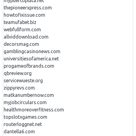
mypuertoplata.net
thepioneerxpress.com
howtofixissue.com
teamufabet.biz
webfullform.com
allviddownload.com
decorsmag.com
gamblingcasinonews.com
universitiesofamerica.net
progameofbrands.com
qbreview.org
servicewueste.org
zippyrevs.com
matkanumbernow.com
myjobcirculars.com
healthmoreoverfitness.com
topslotxgames.com
routerloggnet.net
dantella6.com