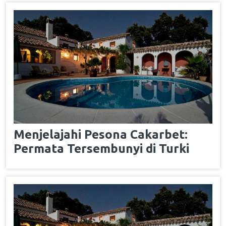
Menjelajahi Pesona Cakarbet:
Permata Tersembunyi di Turki