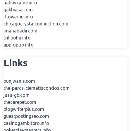
nabavkame.info
gakbiasa.com
iflowerhu.info
chicagocrystalconnection.com
imanabadii.com
trilipohu.info
appruptio.info
Links
punjwanis.com
the-parcs-clematiscondos.com
jusu-gb.com
thecarepet.com
blogwriterplus.com
guestpostingseo.com
casinogambitpro.info
pokerplaymasters.info