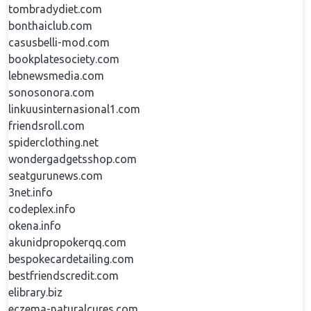
tombradydiet.com
bonthaiclub.com
casusbelli-mod.com
bookplatesociety.com
lebnewsmedia.com
sonosonora.com
linkuusinternasional1.com
friendsroll.com
spiderclothing.net
wondergadgetsshop.com
seatgurunews.com
3net.info
codeplex.info
okena.info
akunidpropokerqq.com
bespokecardetailing.com
bestfriendscredit.com
elibrary.biz
eczema-naturalcures.com