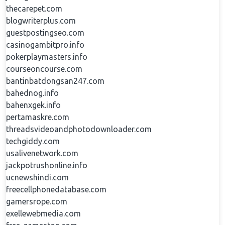
thecarepet.com
blogwriterplus.com
guestpostingseo.com
casinogambitpro.info
pokerplaymasters.info
courseoncourse.com
bantinbatdongsan247.com
bahednog.info
bahenxgek.info
pertamaskre.com
threadsvideoandphotodownloader.com
techgiddy.com
usalivenetwork.com
jackpotrushonline.info
ucnewshindi.com
freecellphonedatabase.com
gamersrope.com
exellewebmedia.com