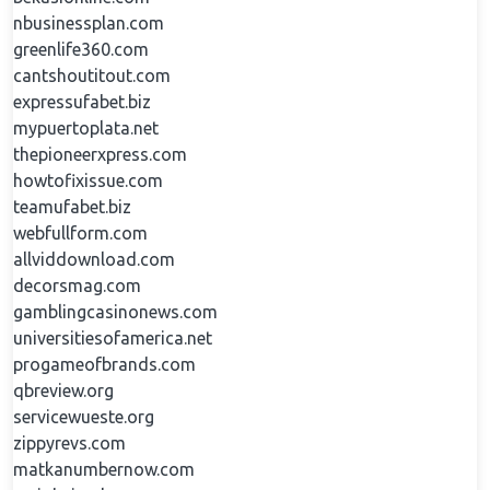
nbusinessplan.com
greenlife360.com
cantshoutitout.com
expressufabet.biz
mypuertoplata.net
thepioneerxpress.com
howtofixissue.com
teamufabet.biz
webfullform.com
allviddownload.com
decorsmag.com
gamblingcasinonews.com
universitiesofamerica.net
progameofbrands.com
qbreview.org
servicewueste.org
zippyrevs.com
matkanumbernow.com