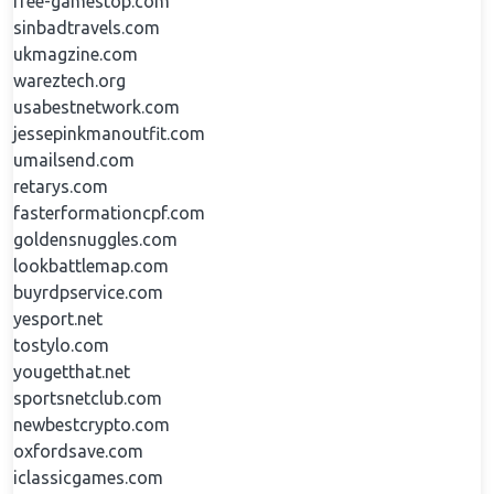
free-gamestop.com
sinbadtravels.com
ukmagzine.com
wareztech.org
usabestnetwork.com
jessepinkmanoutfit.com
umailsend.com
retarys.com
fasterformationcpf.com
goldensnuggles.com
lookbattlemap.com
buyrdpservice.com
yesport.net
tostylo.com
yougetthat.net
sportsnetclub.com
newbestcrypto.com
oxfordsave.com
iclassicgames.com