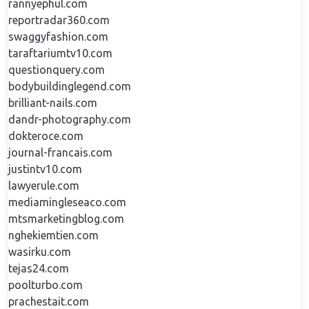
rannyephul.com
reportradar360.com
swaggyfashion.com
taraftariumtv10.com
questionquery.com
bodybuildinglegend.com
brilliant-nails.com
dandr-photography.com
dokteroce.com
journal-francais.com
justintv10.com
lawyerule.com
mediamingleseaco.com
mtsmarketingblog.com
nghekiemtien.com
wasirku.com
tejas24.com
poolturbo.com
prachestait.com