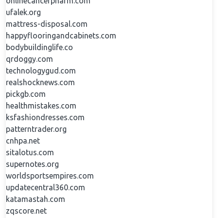
onlinecancerpharm.com
ufalek.org
mattress-disposal.com
happyflooringandcabinets.com
bodybuildinglife.co
qrdoggy.com
technologygud.com
realshocknews.com
pickgb.com
healthmistakes.com
ksfashiondresses.com
patterntrader.org
cnhpa.net
sitalotus.com
supernotes.org
worldsportsempires.com
updatecentral360.com
katamastah.com
zqscore.net