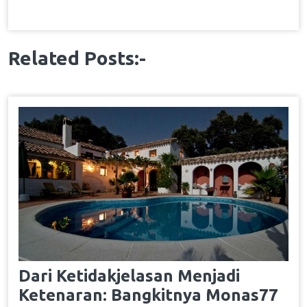
Related Posts:-
Dari Ketidakjelasan Menjadi
Ketenaran: Bangkitnya Monas77