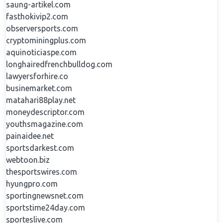
saung-artikel.com
fasthokivip2.com
observersports.com
cryptominingplus.com
aquinoticiaspe.com
longhairedfrenchbulldog.com
lawyersforhire.co
businemarket.com
matahari88play.net
moneydescriptor.com
youthsmagazine.com
painaidee.net
sportsdarkest.com
webtoon.biz
thesportswires.com
hyungpro.com
sportingnewsnet.com
sportstime24day.com
sporteslive.com