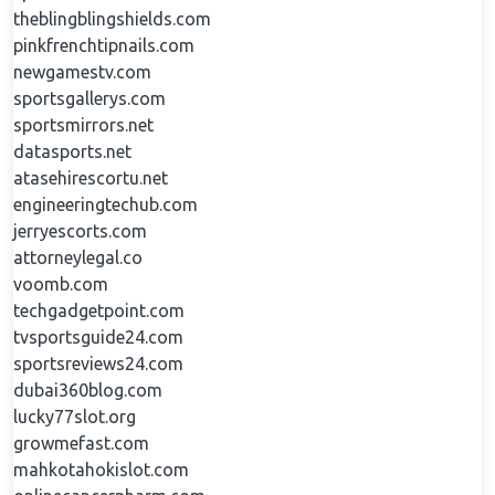
theblingblingshields.com
pinkfrenchtipnails.com
newgamestv.com
sportsgallerys.com
sportsmirrors.net
datasports.net
atasehirescortu.net
engineeringtechub.com
jerryescorts.com
attorneylegal.co
voomb.com
techgadgetpoint.com
tvsportsguide24.com
sportsreviews24.com
dubai360blog.com
lucky77slot.org
growmefast.com
mahkotahokislot.com