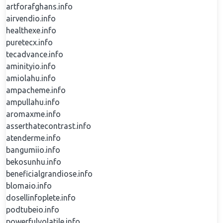
artforafghans.info
airvendio.info
healthexe.info
puretecx.info
tecadvance.info
aminityio.info
amiolahu.info
ampacheme.info
ampullahu.info
aromaxme.info
asserthatecontrast.info
atenderme.info
bangumiio.info
bekosunhu.info
beneficialgrandiose.info
blomaio.info
dosellinfoplete.info
podtubeio.info
powerfulvolatile.info