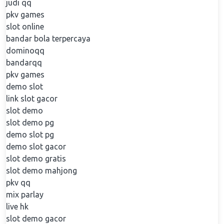
judi qq
pkv games
slot online
bandar bola terpercaya
dominoqq
bandarqq
pkv games
demo slot
link slot gacor
slot demo
slot demo pg
demo slot pg
demo slot gacor
slot demo gratis
slot demo mahjong
pkv qq
mix parlay
live hk
slot demo gacor