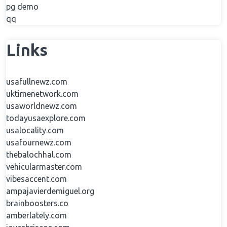
pg demo
qq
Links
usafullnewz.com
uktimenetwork.com
usaworldnewz.com
todayusaexplore.com
usalocality.com
usafournewz.com
thebalochhal.com
vehicularmaster.com
vibesaccent.com
ampajavierdemiguel.org
brainboosters.co
amberlately.com