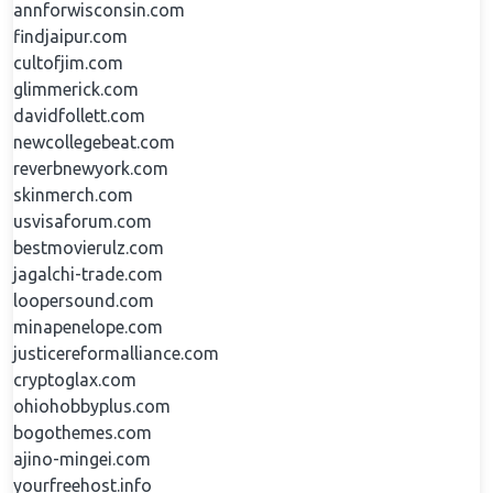
annforwisconsin.com
findjaipur.com
cultofjim.com
glimmerick.com
davidfollett.com
newcollegebeat.com
reverbnewyork.com
skinmerch.com
usvisaforum.com
bestmovierulz.com
jagalchi-trade.com
loopersound.com
minapenelope.com
justicereformalliance.com
cryptoglax.com
ohiohobbyplus.com
bogothemes.com
ajino-mingei.com
yourfreehost.info