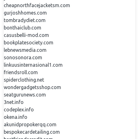
cheapnorthfacejacketsm.com
gurjoshhomes.com
tombradydiet.com
bonthaiclub.com
casusbelli-mod.com
bookplatesociety.com
lebnewsmedia.com
sonosonora.com
linkuusinternasional1.com
friendsroll.com
spiderclothing.net
wondergadgetsshop.com
seatgurunews.com
3net.info
codeplex.info
okena.info
akunidpropokerqq.com
bespokecardetailing.com