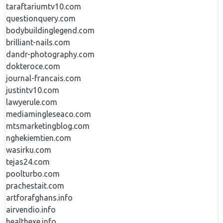
taraftariumtv10.com
questionquery.com
bodybuildinglegend.com
brilliant-nails.com
dandr-photography.com
dokteroce.com
journal-francais.com
justintv10.com
lawyerule.com
mediamingleseaco.com
mtsmarketingblog.com
nghekiemtien.com
wasirku.com
tejas24.com
poolturbo.com
prachestait.com
artforafghans.info
airvendio.info
healthexe.info