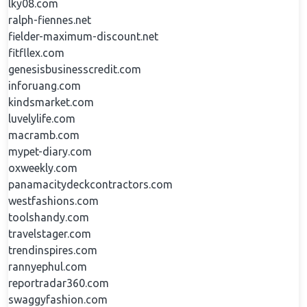
lky08.com
ralph-fiennes.net
fielder-maximum-discount.net
fitfllex.com
genesisbusinesscredit.com
inforuang.com
kindsmarket.com
luvelylife.com
macramb.com
mypet-diary.com
oxweekly.com
panamacitydeckcontractors.com
westfashions.com
toolshandy.com
travelstager.com
trendinspires.com
rannyephul.com
reportradar360.com
swaggyfashion.com