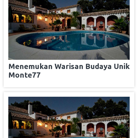
Menemukan Warisan Budaya Unik
Monte77