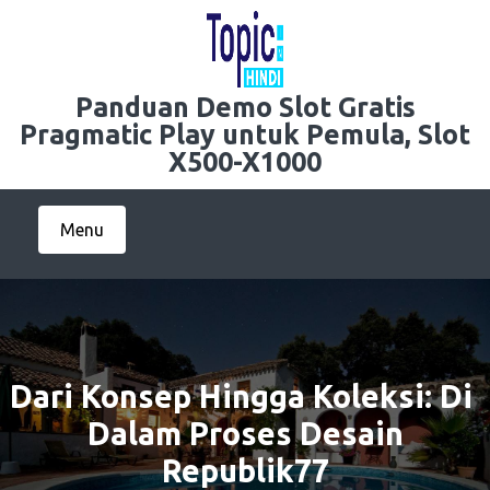
Skip
to
content
Panduan Demo Slot Gratis
Pragmatic Play untuk Pemula, Slot
X500-X1000
Menu
Dari Konsep Hingga Koleksi: Di ​​
Dalam Proses Desain
Republik77