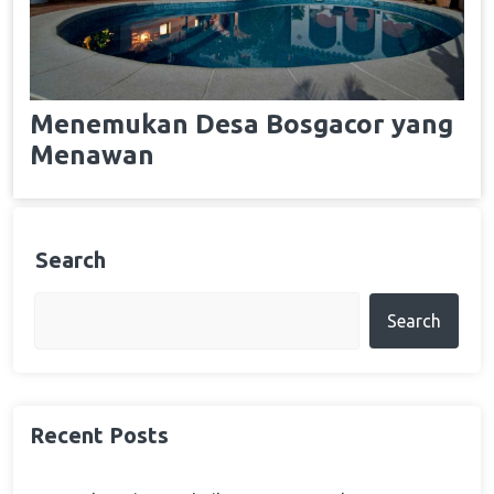
Menemukan Desa Bosgacor yang
Menawan
Search
Search
Recent Posts