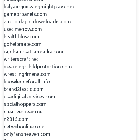
kalyan-guessing-nightplay.com
gameofpanels.com
androidappsdownloader.com
usetimenow.com
healthblow.com
gohelpmate.com
rajdhani-satta-matka.com
writerscraft.net
elearning-childprotection.com
wrestling4mena.com
knowledgeforall.info
brand2lastio.com
usadigitalservices.com
socialhoppers.com
creativedream.net
n2315.com
getwebonline.com
onlyfansheaven.com