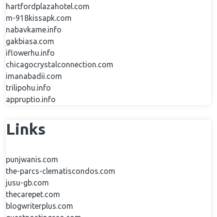
hartfordplazahotel.com
m-918kissapk.com
nabavkame.info
gakbiasa.com
iflowerhu.info
chicagocrystalconnection.com
imanabadii.com
trilipohu.info
appruptio.info
Links
punjwanis.com
the-parcs-clematiscondos.com
jusu-gb.com
thecarepet.com
blogwriterplus.com