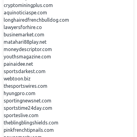
cryptominingplus.com
aquinoticiaspe.com
longhairedfrenchbulldog.com
lawyersforhire.co
businemarket.com
matahari88play.net
moneydescriptor.com
youthsmagazine.com
painaidee.net
sportsdarkest.com
webtoon.biz
thesportswires.com
hyungpro.com
sportingnewsnet.com
sportstime24day.com
sporteslive.com
theblingblingshields.com
pinkfrenchtipnails.com