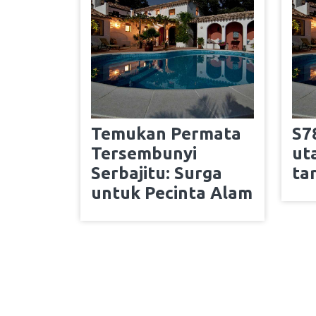
Temukan Permata
S7
Tersembunyi
ut
Serbajitu: Surga
ta
untuk Pecinta Alam