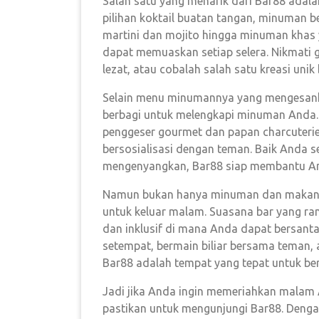
Salah satu yang menarik dari Bar88 ad
pilihan koktail buatan tangan, minuman ber
martini dan mojito hingga minuman khas y
dapat memuaskan setiap selera. Nikmati g
lezat, atau cobalah salah satu kreasi uni
Selain menu minumannya yang mengesankan
berbagi untuk melengkapi minuman Anda.
penggeser gourmet dan papan charcuteri
bersosialisasi dengan teman. Baik Anda s
mengenyangkan, Bar88 siap membantu A
Namun bukan hanya minuman dan makanan
untuk keluar malam. Suasana bar yang r
dan inklusif di mana Anda dapat bersant
setempat, bermain biliar bersama teman
Bar88 adalah tempat yang tepat untuk be
Jadi jika Anda ingin memeriahkan malam
pastikan untuk mengunjungi Bar88. Dengan