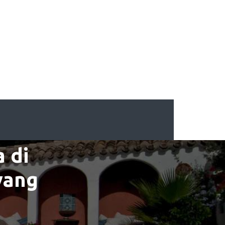
 di
yang