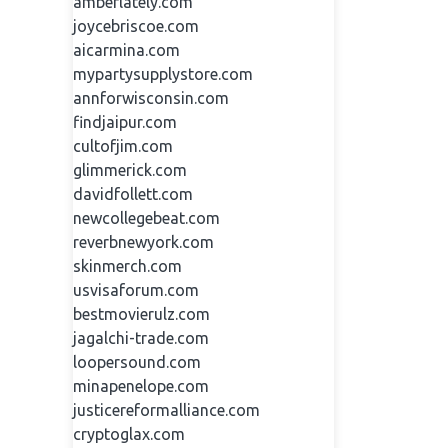
amberlately.com
joycebriscoe.com
aicarmina.com
mypartysupplystore.com
annforwisconsin.com
findjaipur.com
cultofjim.com
glimmerick.com
davidfollett.com
newcollegebeat.com
reverbnewyork.com
skinmerch.com
usvisaforum.com
bestmovierulz.com
jagalchi-trade.com
loopersound.com
minapenelope.com
justicereformalliance.com
cryptoglax.com