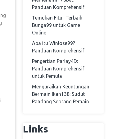
Panduan Komprehensif
ang
Temukan Fitur Terbaik
g
Bunga99 untuk Game
Online
Apa itu Winlose99?
Panduan Komprehensif
Pengertian Parlay4D:
Panduan Komprehensif
untuk Pemula
i
Menguraikan Keuntungan
Bermain Ikan138: Sudut
J
Pandang Seorang Pemain
Links