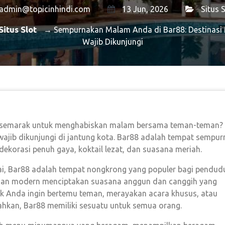
admin@topicinhindi.com
13 Jun, 2026
Situs 
Situs Slot
→ Sempurnakan Malam Anda di Bar88: Destinasi
Wajib Dikunjungi
 semarak untuk menghabiskan malam bersama teman-teman?
ajib dikunjungi di jantung kota. Bar88 adalah tempat sempur
orasi penuh gaya, koktail lezat, dan suasana meriah.
ai, Bar88 adalah tempat nongkrong yang populer bagi pendud
g dan modern menciptakan suasana anggun dan canggih yang
ik Anda ingin bertemu teman, merayakan acara khusus, atau
lahkan, Bar88 memiliki sesuatu untuk semua orang.