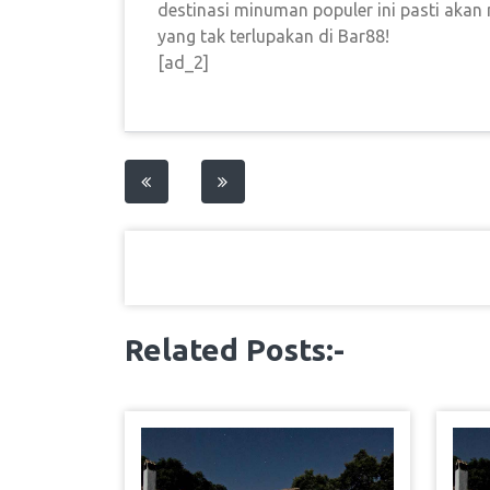
destinasi minuman populer ini pasti aka
yang tak terlupakan di Bar88!
[ad_2]
Post
navigation
Related Posts:-