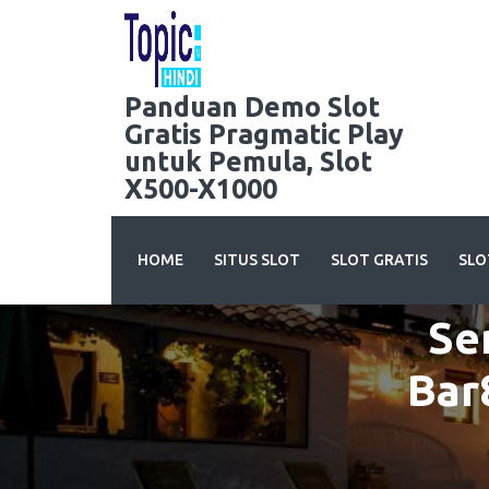
Skip
to
content
Panduan Demo Slot
Gratis Pragmatic Play
untuk Pemula, Slot
X500-X1000
HOME
SITUS SLOT
SLOT GRATIS
SLO
Se
Bar