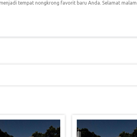
n menjadi tempat nongkrong favorit baru Anda. Selamat malam